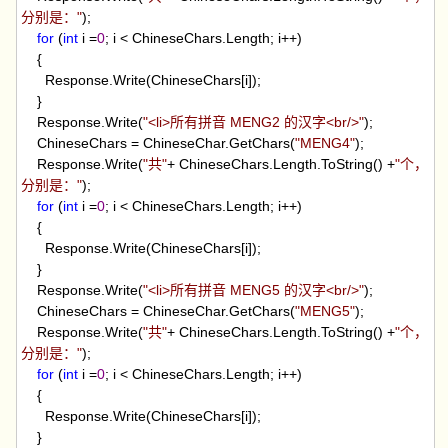
分别是：
"
);
for
(
int
i
=
0
; i
<
ChineseChars.Length; i
++
)
{
Response.Write(ChineseChars[i]);
}
Response.Write(
"
<li>所有拼音 MENG2 的汉字<br/>
"
);
ChineseChars
=
ChineseChar.GetChars(
"
MENG4
"
);
Response.Write(
"
共
"
+
ChineseChars.Length.ToString()
+
"
个，
分别是：
"
);
for
(
int
i
=
0
; i
<
ChineseChars.Length; i
++
)
{
Response.Write(ChineseChars[i]);
}
Response.Write(
"
<li>所有拼音 MENG5 的汉字<br/>
"
);
ChineseChars
=
ChineseChar.GetChars(
"
MENG5
"
);
Response.Write(
"
共
"
+
ChineseChars.Length.ToString()
+
"
个，
分别是：
"
);
for
(
int
i
=
0
; i
<
ChineseChars.Length; i
++
)
{
Response.Write(ChineseChars[i]);
}