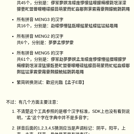
共45个，分别是：儚冡夣嫇尨幪庬懜懞掹曚朦橗檬氋氓溕濛
獴甍甿盟瞢矇矒礞艨莔萌蒙蕄虻蝱鄳鄸雺霚霿靀顭饛鯍鸏鹲鼆
所有拼音 MENG3 的汉字
共16个，分别是：勐幪懜懵猛瓾矇艋蒙蜢蠓錳锰鯭黽鼆
所有拼音 MENG2 的汉字
共6个，分别是：夢夣孟懜梦霥
所有拼音 MENG5 的汉字
共61个，分别是：儚冡勐夢夣嫇孟尨幪庬懜懞懵掹擝曚朦梦
橗檬氋氓溕濛猛獴瓾甍甿盟瞢矇矒礞艋艨莔萌蒙蕄虻蜢蝱蠓鄳
鄸錳锰雺霚霥霿靀顭饛鯍鯭鸏鹲黽鼆
繁简转换测试：歡迎光臨【孟子E章】
不过：有几个方面主要注意：
不清楚这个工具参照的是哪个汉字标准，SDK上也没有看到说
明，“孟”这个字在字典中并不是多音字；
拼音后面的1,2,3,4,5猜测应当是声调标记：阴平，阳平，上