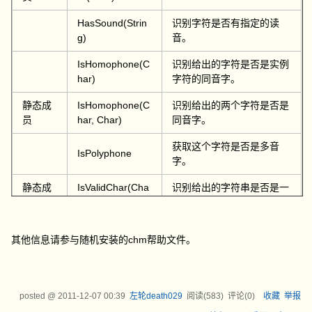
HasSound(Strin
识别字符是否有指定的读
g)
音。
IsHomophone(C
识别给出的字符是否是实例
har)
字符的同音字。
静态成
IsHomophone(C
识别给出的两个字符是否是
员
har, Char)
同音字。
获取这个字符是否是多音
IsPolyphone
字。
静态成
IsValidChar(Cha
识别给出的字符串是否是一
员
r)
个有效的汉字字符。
静态成
IsValidPinyin(Stri
识别给出的拼音是否是一个
其他信息请参与随机安装的chm帮助文件。
员
ng)
有效的拼音字符串。
静态成
IsValidStrokeNu
识别给出的笔画数是否是一
员
mber(Int16)
个有效的笔画数。
posted @
2011-12-07 00:39
左轮death029
阅读(
583
) 评论(
0
)
收藏
举报
PinyinCount
获取这个字符的拼音个数。