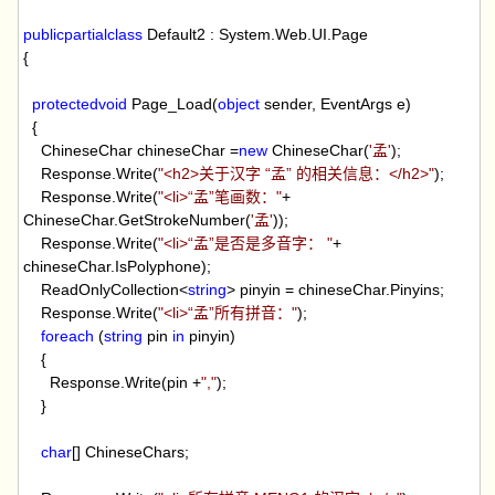
public
partial
class
Default2 : System.Web.UI.Page
{
protected
void
Page_Load(
object
sender, EventArgs e)
{
ChineseChar chineseChar
=
new
ChineseChar(
'
孟
'
);
Response.Write(
"
<h2>关于汉字 “孟” 的相关信息：</h2>
"
);
Response.Write(
"
<li>“孟”笔画数：
"
+
ChineseChar.GetStrokeNumber(
'
孟
'
));
Response.Write(
"
<li>“孟”是否是多音字：
"
+
chineseChar.IsPolyphone);
ReadOnlyCollection
<
string
>
pinyin
=
chineseChar.Pinyins;
Response.Write(
"
<li>“孟”所有拼音：
"
);
foreach
(
string
pin
in
pinyin)
{
Response.Write(pin
+
"
,
"
);
}
char
[] ChineseChars;