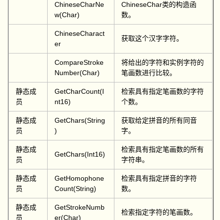
ChineseChar
Ne
ChineseChar类的构造函
w
(Char)
数。
ChineseCharact
获取这个汉字字符。
er
CompareStroke
将给出的字符和实例字符的
Number(Char)
笔画数进行比较。
静态成
GetCharCount(I
检索具有指定笔画数的字符
员
nt16)
个数。
静态成
GetChars(String
获取给定拼音的所有同音
员
)
字。
静态成
检索具有指定笔画数的所有
GetChars(Int16)
员
字符串。
静态成
GetHomophone
检索具有指定拼音的字符
员
Count(String)
数。
静态成
GetStrokeNumb
检索指定字符的笔画数。
员
er(Char)