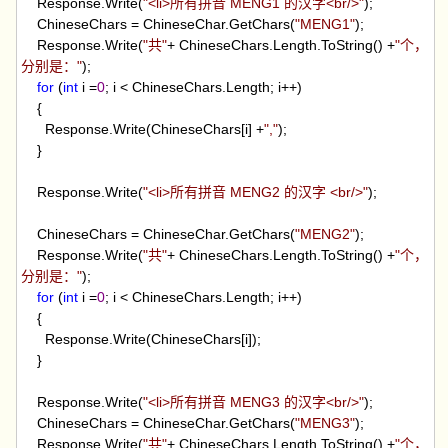
Response.Write(
"
<li>所有拼音 MENG1 的汉字<br/>
"
);
ChineseChars
=
ChineseChar.GetChars(
"
MENG1
"
);
Response.Write(
"
共
"
+
ChineseChars.Length.ToString()
+
"
个，
分别是：
"
);
for
(
int
i
=
0
; i
<
ChineseChars.Length; i
++
)
{
Response.Write(ChineseChars[i]
+
"
,
"
);
}
Response.Write(
"
<li>所有拼音 MENG2 的汉字 <br/>
"
);
ChineseChars
=
ChineseChar.GetChars(
"
MENG2
"
);
Response.Write(
"
共
"
+
ChineseChars.Length.ToString()
+
"
个，
分别是：
"
);
for
(
int
i
=
0
; i
<
ChineseChars.Length; i
++
)
{
Response.Write(ChineseChars[i]);
}
Response.Write(
"
<li>所有拼音 MENG3 的汉字<br/>
"
);
ChineseChars
=
ChineseChar.GetChars(
"
MENG3
"
);
Response.Write(
"
共
"
+
ChineseChars.Length.ToString()
+
"
个，