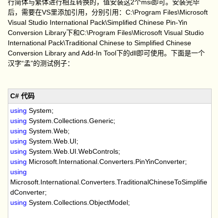
行简体与繁体进行相互转换的，值安装这2个msi即可。安装完毕
后，需要在VS里添加引用，分别引用：C:\Program Files\Microsoft
Visual Studio International Pack\Simplified Chinese Pin-Yin
Conversion Library下和C:\Program Files\Microsoft Visual Studio
International Pack\Traditional Chinese to Simplified Chinese
Conversion Library and Add-In Tool下的dll即可使用。下面是一个
汉字“孟”的测试例子：
C# 代码
using
System;
using
System.Collections.Generic;
using
System.Web;
using
System.Web.UI;
using
System.Web.UI.WebControls;
using
Microsoft.International.Converters.PinYinConverter;
using
Microsoft.International.Converters.TraditionalChineseToSimplifie
dConverter;
using
System.Collections.ObjectModel;