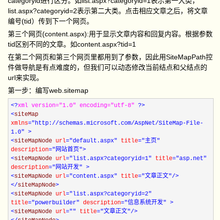
categoryid进行区分。如list.aspx?categoryid=1表示第一大类，
list.aspx?categoryid=2表示第二大类。点击相应文章之后，将文章
编号(tid）传到下一个网页。
第三个网页(content.aspx):用于显示文章内容和回复内容。根据参数
tid区别不同的文章。如content.aspx?tid=1
在第二个网页和第三个网页里都用到了参数，因此用SiteMapPath控
件做导航是有点难度的，但我们可以动态修改当前结点和父结点的
url来实现。
第一步：编写web.sitemap
<?
xml version="1.0" encoding="utf-8"
?>
<
siteMap
xmlns
="http://schemas.microsoft.com/AspNet/SiteMap-File-
1.0"
>
<
siteMapNode
url
="default.aspx"
title
="主页"
description
="网站首页"
>
<
siteMapNode
url
="list.aspx?categoryid=1"
title
="asp.net"
description
="网站开发"
>
<
siteMapNode
url
="content.aspx"
title
="文章正文"
/>
</
siteMapNode
>
<
siteMapNode
url
="list.aspx?categoryid=2"
title
="powerbuilder"
description
="信息系统开发"
>
<
siteMapNode
url
=""
title
="文章正文"
/>