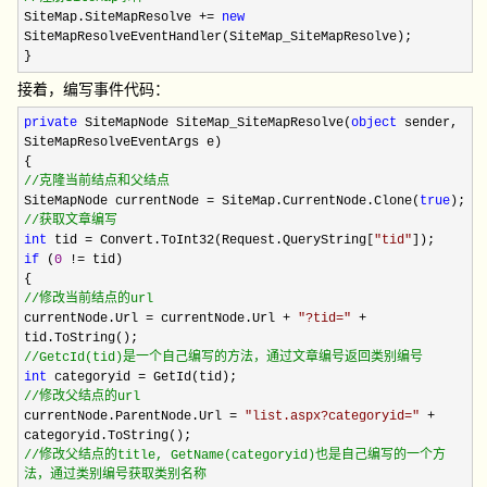
SiteMap.SiteMapResolve
+=
new
SiteMapResolveEventHandler(SiteMap_SiteMapResolve);
}
接着，编写事件代码：
private
SiteMapNode SiteMap_SiteMapResolve(
object
sender,
SiteMapResolveEventArgs e)
{
//
克隆当前结点和父结点
SiteMapNode currentNode
=
SiteMap.CurrentNode.Clone(
true
);
//
获取文章编写
int
tid
=
Convert.ToInt32(Request.QueryString[
"
tid
"
]);
if
(
0
!=
tid)
{
//
修改当前结点的url
currentNode.Url
=
currentNode.Url
+
"
?tid=
"
+
tid.ToString();
//
GetcId(tid)是一个自己编写的方法，通过文章编号返回类别编号
int
categoryid
=
GetId(tid);
//
修改父结点的url
currentNode.ParentNode.Url
=
"
list.aspx?categoryid=
"
+
categoryid.ToString();
//
修改父结点的title, GetName(categoryid)也是自己编写的一个方
法，通过类别编号获取类别名称