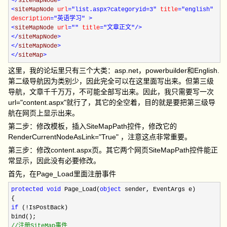
</
siteMapNode
>
<
siteMapNode
url
="list.aspx?categoryid=3"
title
="english"
description
="英语学习"
>
<
siteMapNode
url
=""
title
="文章正文"
/>
</
siteMapNode
>
</
siteMapNode
>
</
siteMap
>
这里，我的论坛里只有三个大类：asp.net，powerbuilder和English.
第二级导航因为类别少，因此完全可以在这里面写出来。但第三级
导航，文章千千万万，不可能全部写出来。因此，我只需要写一次
url="content.aspx"就行了，其它的全空着，目的就是要把第三级导
航在网页上显示出来。
第二步：修改模板，插入SiteMapPath控件，修改它的
RenderCurrentNodeAsLink="True" ，注意这点非常重要。
第三步：修改content.aspx页。其它两个网页SiteMapPath控件能正
常显示，因此没有必要修改。
首先，在Page_Load里面注册事件
protected
void
Page_Load(
object
sender, EventArgs e)
{
if
(
!
IsPostBack)
bind();
//
注册SiteMap事件