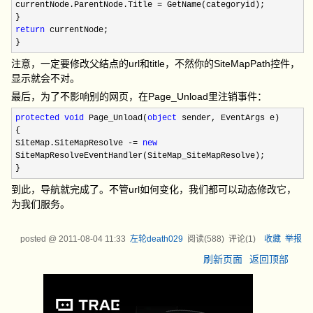
currentNode.ParentNode.Title
=
GetName(categoryid);
}
return
currentNode;
}
注意，一定要修改父结点的url和title，不然你的SiteMapPath控件，
显示就会不对。
最后，为了不影响别的网页，在Page_Unload里注销事件：
protected
void
Page_Unload(
object
sender, EventArgs e)
{
SiteMap.SiteMapResolve
-=
new
SiteMapResolveEventHandler(SiteMap_SiteMapResolve);
}
到此，导航就完成了。不管url如何变化，我们都可以动态修改它，
为我们服务。
posted @
2011-08-04 11:33
左轮death029
阅读(
588
) 评论(
1
)
收藏
举报
刷新页面
返回顶部