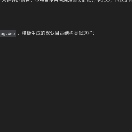
作为博客的前台，本项目使用后端渲染页面以方便SEO，也就是
，模板生成的默认目录结构类似这样：
log.Web