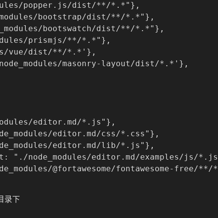
ules/popper.js/dist/**/*.*"},

modules/bootstrap/dist/**/*.*"},

_modules/bootswatch/dist/**/*.*"},

dules/prismjs/**/*.*"},

s/vue/dist/**/*.*'},

node_modules/masonry-layout/dist/*.*'},

odules/editor.md/*.js"},

de_modules/editor.md/css/*.css"},

de_modules/editor.md/lib/*.js"},

t: "./node_modules/editor.md/examples/js/*.js
de_modules/@fortawesome/fontawesome-free/**/*
目录下