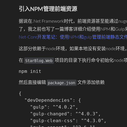
引入NPM管理前端资源
据说在.Net Framework时代，前端资源甚至能通过n
了，我之前也写了一篇博客详细介绍使用NPM和Gulp来
Net-Core开发笔记：使用NPM和gulp管理前端静态文
这部分依赖于node环境，如果本地没有安装node环
在
项目的目录下执行命令初始化node
StarBlog.Web
然后直接编辑
文件添加依赖
package.json
{

  "devDependencies": {

    "gulp": "^4.0.2",

    "gulp-changed": "^4.0.3",

    "gulp-clean-css": "^4.3.0",
