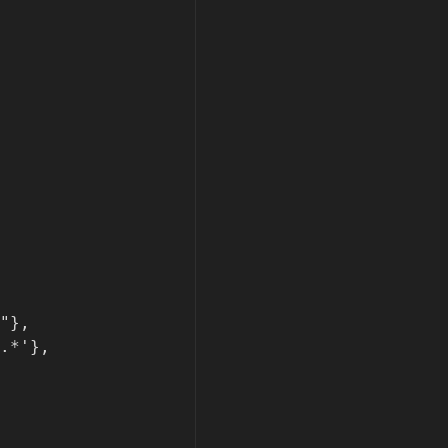
"},

.*'},
