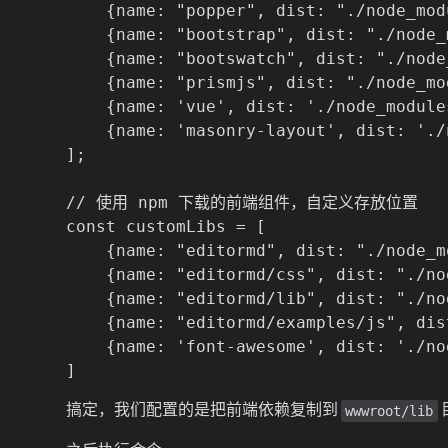
    {name: "popper", dist: "./node_mod
    {name: "bootstrap", dist: "./node_
    {name: "bootswatch", dist: "./node
    {name: "prismjs", dist: "./node_mo
    {name: 'vue', dist: './node_module
    {name: 'masonry-layout', dist: './
];

// 使用 npm 下载的前端组件，自定义存放位置

const customLibs = [

    {name: "editormd", dist: "./node_m
    {name: "editormd/css", dist: "./no
    {name: "editormd/lib", dist: "./no
    {name: "editormd/examples/js", dis
    {name: 'font-awesome', dist: './no
搞定，我们配置的是把前端依赖复制到
wwwroot/lib