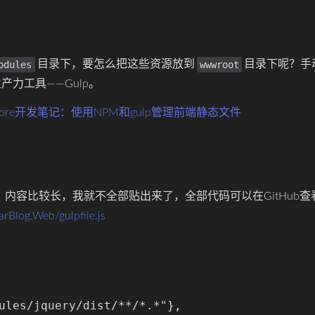
目录下，要怎么把这些资源放到
目录下呢？手
odules
wwwroot
力工具——Gulp。
t-Core开发笔记：使用NPM和gulp管理前端静态文件
，内容比较长，我就不全部贴出来了，全部代码可以在GitHub查
rBlog.Web/gulpfile.js
ules/jquery/dist/**/*.*"},
