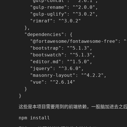
    "gulp-concat": "^2.6.1",

    "gulp-rename": "^2.0.0",

    "gulp-uglify": "^3.0.2",

    "rimraf": "^3.0.2"

  },

  "dependencies": {

    "@fortawesome/fontawesome-free": "^
    "bootstrap": "^5.1.3",

    "bootswatch": "^5.1.3",

    "editor.md": "^1.5.0",

    "jquery": "^3.6.0",

    "masonry-layout": "^4.2.2",

    "vue": "^2.6.14"

  }

这些是本项目需要用到的前端依赖，一股脑加进去之