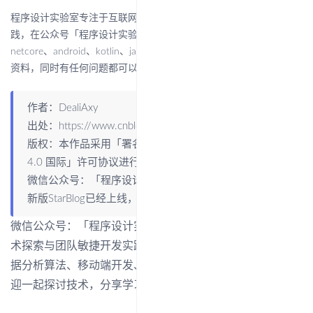
程序设计实验室专注于互联网热门新技术探索与团队敏捷开发实
践，在公众号「程序设计实验室」后台回复 linux、flutter、c#、
netcore、android、kotlin、java、python 等可获取相关技术文章和
资料，同时有任何问题都可以在公众号后台留言~
作者：DealiAxy
出处：
https://www.cnblogs.com/deali/p/14329228.html
版权：本作品采用「
署名-非商业性使用-相同方式共享
4.0 国际
」许可协议进行许可。
微信公众号：「程序设计实验室」
新版StarBlog已经上线，地址：
http://blog.deali.cn
微信公众号：「程序设计实验室」 专注于互联网热门新技
术探索与团队敏捷开发实践，包括架构设计、机器学习与数
据分析算法、移动端开发、Linux、Web前后端开发等，欢
迎一起探讨技术，分享学习实践经验。