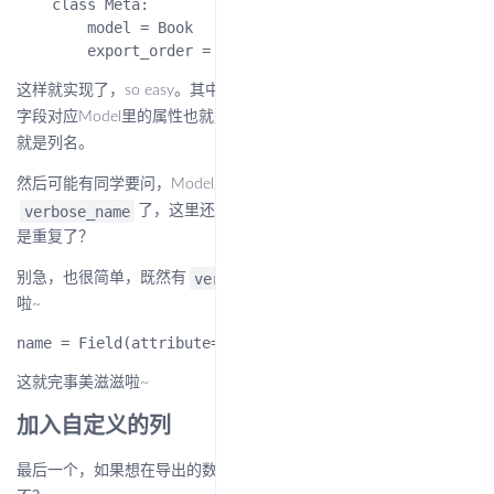
    class Meta:

        model = Book

Field
attribute
这样就实现了，so easy。其中
里的
是指这个
column_name
字段对应Model里的属性也就是字段名，
顾名思义
就是列名。
然后可能有同学要问，Model里已经给每个字段都设置了
verbose_name
column_name
了，这里还要在
里再写一遍是不
是重复了？
verbose_name
别急，也很简单，既然有
，那直接拿来用就完事
啦~
这就完事美滋滋啦~
加入自定义的列
最后一个，如果想在导出的数据中加入Model里不存在的字段，行