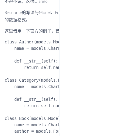
不得不说，这很Django
Resource的写法与Model、Form类似，就是定义你要导入或者导出
的数据格式。
这里借用一下官方的例子，首先上Model代码
class Author(models.Model):

    name = models.CharField(max_length=100)

    def __str__(self):

        return self.name

class Category(models.Model):

    name = models.CharField(max_length=100)

    def __str__(self):

        return self.name

class Book(models.Model):

    name = models.CharField('Book name', max_length=100
    author = models.ForeignKey(Author, blank=True, null