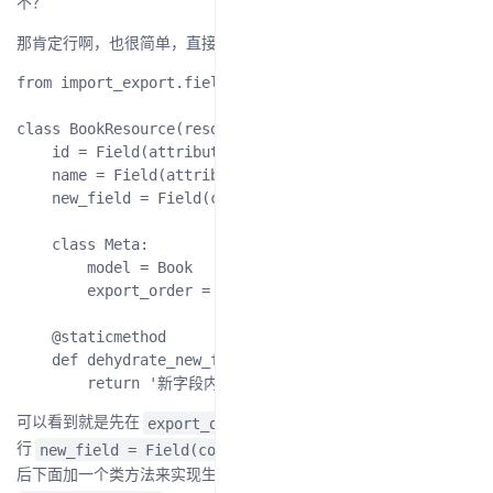
不？
那肯定行啊，也很简单，直接代码：
from import_export.fields import Field

class BookResource(resources.ModelResource):

    id = Field(attribute='id', column_name='编号')

    name = Field(attribute='name', column_name='书籍名称
    new_field = Field(column_name='一个新的字段')

    class Meta:

        model = Book

        export_order = ('id', 'name', 'author', 'price
    @staticmethod

    def dehydrate_new_field(instance: Book):

export_order
可以看到就是先在
里添加这个字段，然后再加这
new_field = Field(column_name='一个新的字段')
行
，然
后下面加一个类方法来实现生成这个字段的值，这个方法是以