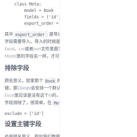
    class Meta:

        model = Book

        fields = ('id', 'name', 'author', 'price',)

export_order
fields
其中
是导出的字段顺序，
是指定哪些
字段需要导入，导入的时候是根据数据文件的列名来导入的，所以
fields
Excel、csv或者json文件里面字段名就要和
里的或者是
Model里的字段名一样，才可以进行导入。
排除字段
Book
顾名思义，就拿那个
的模型来说，Model定义里没有指定主
键，那Django会安排一个默认的主键字段id，但是我们导入数据的
Excel里应该是没有这个id的，这样就没法导入，于是我们得把这个id
Meta
字段排除了，很简单，在
里这行代码
设置主键字段
也是顾名思义，假如我们数据库本来就有很多书了，现在需要通过