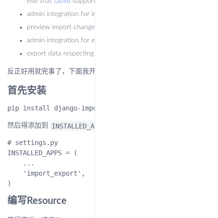
else that
tablib
support)
admin integration for importing
preview import changes
admin integration for exporting
export data respecting admin filters
反正好用就完事了，下面我开始上使用介绍
首先安装
INSTALLED_APPS
然后得添加到
里面
# settings.py

INSTALLED_APPS = (

    ...

    'import_export',

编写Resource