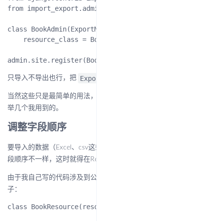
from import_export.admin import ExportMixin

class BookAdmin(ExportMixin, admin.ModelAdmin):

    resource_class = BookResource

ExportMixin
ImportMixin
只导入不导出也行，把
换成
就行。
当然这些只是最简单的用法，实际需求是比较复杂的，接下来我列
举几个我用到的。
调整字段顺序
要导入的数据（Excel、csv这些），可能字段顺序和Model定义的字
段顺序不一样，这时就得在Resource里手动调整一下
由于我自己写的代码涉及到公司业务，所以继续借用官网的代码例
子：
class BookResource(resources.ModelResource):
