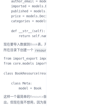
    author_email = models.EmailField('Author email', m
    imported = models.BooleanField(default=False)

    published = models.DateField('Published', blank=Tr
    price = models.DecimalField(max_digits=10, decimal
    categories = models.ManyToManyField(Category, blank
    def __str__(self):

现在要导入数据到Book表，开始编写我们的Resource，我是在app
resource.py
所在目录下创建一个
来放Resource定义代码
from import_export import resources

from core.models import Book

class BookResource(resources.ModelResource):

    class Meta:

这样一个最简单的Resource就定义好了，可以使用代码进行数据导
出，但现在我不想用，因为我要把导出功能放在DjangoAdmin后台