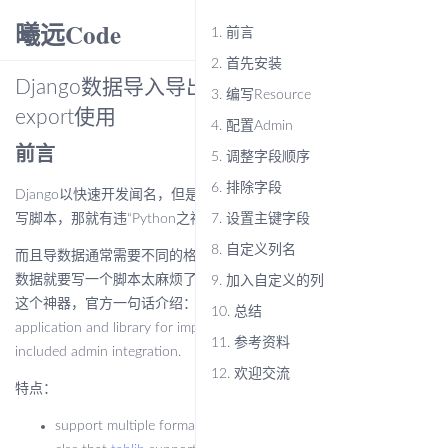
曦远Code
menu
1.
前言
2.
首先安装
Django数据导入导出神器django-import-
3.
编写Resource
export使用
4.
配置Admin
前言
5.
调整字段顺序
6.
排除字段
Django以快速开发闻名，但是如果处理数据的导出导入还需要自己
写脚本，那就有违“Python之禅”了……
7.
设置主键字段
8.
自定义列名
而且导数据通常需要不同的格式，Excel、csv、json等，每种格式的
数据就要写一个脚本太麻烦了，这时直接祭出django-import-export
9.
加入自定义的列
这个神器，官方一句话介绍：django-import-export is a Django
10.
总结
application and library for importing and exporting data with
11.
参考资料
included admin integration.
12.
欢迎交流
特点：
support multiple formats (Excel, CSV, JSON, ... and everything