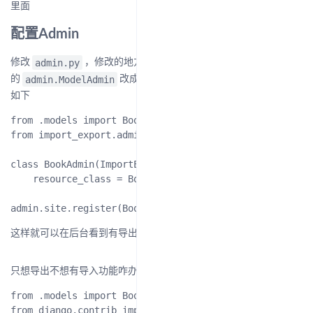
里面
配置Admin
admin.py
修改
，修改的地方就是把我们定义的Admin类原本继承
admin.ModelAdmin
ImportExportModelAdmin
的
改成
，代码
如下
from .models import Book

from import_export.admin import ImportExportModelAdmin

class BookAdmin(ImportExportModelAdmin):

    resource_class = BookResource

这样就可以在后台看到有导出和导入的按钮了。
只想导出不想有导入功能咋办，改成这样：
from .models import Book

from django.contrib import admin
