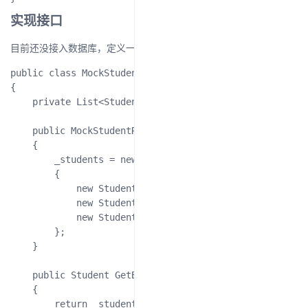
实现接口
目前还没接入数据库，定义一个假数据的类
public class MockStudentRepository : IStudentRepository
{

    private List<Student> _students;

    public MockStudentRepository()

    {

        _students = new List<Student>

        {

            new Student { Id=1, Name="小米", ClassName
            new Student { Id=2, Name="华为", ClassName
            new Student { Id=3, Name="oppo", ClassName
        };

    }

    public Student GetById(int id)

    {

        return _students.FirstOrDefault(a => a.Id == id