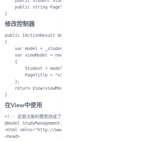
    public Student Student { get; set; }

    public string PageTitle { get; set; }

修改控制器
public IActionResult Details()

{

    var model = _studentRepository.GetById(1);

    var viewModel = new StudentDetailsViewModel

    {

        Student = model,

        PageTitle = "viewmodel里的页面标题"

    };

    return View(viewModel);

在View中使用
<!-- 这里注册的模型改成了ViewModel了 -->

@model StudyManagement.ViewModels.StudentDetailsViewMod
<html xmlns="http://www.w3.org/1999/xhtml">

<head>
