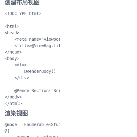
创建布局视图
<!DOCTYPE html>

<html>

<head>

    <meta name="viewport" content="width=device-width" 
    <title>@ViewBag.Title</title>

</head>

<body>

    <div>

        @RenderBody()

    </div>

    @RenderSection("Scripts", required: false)

</body>

渲染视图
@model IEnumerable<StudyManagement.Models.Student>

@{
