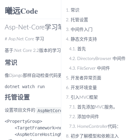
曦远Code
menu
1.
常识
2.
托管设置
Asp-Net-Core学习笔记：1.MVC入门篇
3.
中间件入门
# Asp.Net Core 学习
4.
静态文件支持
4.1.
首先
基于.Net Core 2.2版本的学习笔记。
4.2.
DirectoryBrowser 中间件
常识
4.3.
FileServer 中间件
像Django那样自动检查代码更新，自动重载服务器（太方便了）
5.
开发者异常页面
6.
开发环境变量
托管设置
7.
引入MVC框架
7.1.
首先添加MVC服务。
AspNetCoreHostingModel
设置项目文件的
属性。
7.2.
添加中间件
<PropertyGroup>

7.3.
HomeController代码：
    <TargetFramework>netcoreapp2.2</TargetFramework>

    <AspNetCoreHostingModel>InProcess</AspNetCoreHosti
8.
初步了解模型和依赖注入