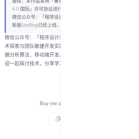
版权：本作品采用「
署名-非商业性使用-相同方式共享
4.0 国际
」许可协议进行许可。
微信公众号：「程序设计实验室」
新版StarBlog已经上线，地址：
http://blog.deali.cn
微信公众号：「程序设计实验室」 专注于互联网热门新技
术探索与团队敏捷开发实践，包括架构设计、机器学习与数
据分析算法、移动端开发、Linux、Web前后端开发等，欢
迎一起探讨技术，分享学习实践经验。
Buy me a cup of coffee ☕.