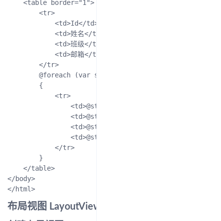
    <table border="1">

        <tr>

            <td>Id</td>

            <td>姓名</td>

            <td>班级</td>

            <td>邮箱</td>

        </tr>

        @foreach (var student in Model)

        {

            <tr>

                <td>@student.Id</td>

                <td>@student.Name</td>

                <td>@student.ClassName</td>

                <td>@student.Email</td>

            </tr>

        }

    </table>

</body>

布局视图 LayoutView