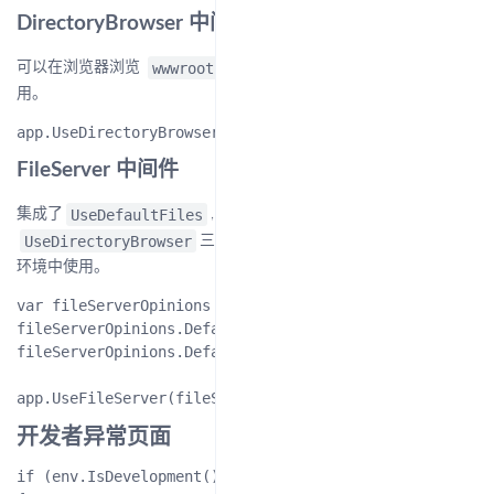
DirectoryBrowser 中间件
wwwroot
可以在浏览器浏览
下的内容。不推荐在生产环境中使
用。
FileServer 中间件
UseDefaultFiles
UseStaticFiles
集成了
,
,
UseDirectoryBrowser
三个中间件的功能。同样不推荐在生产
环境中使用。
var fileServerOpinions = new FileServerOptions();

fileServerOpinions.DefaultFilesOptions.DefaultFileName
fileServerOpinions.DefaultFilesOptions.DefaultFileName
开发者异常页面
if (env.IsDevelopment())
