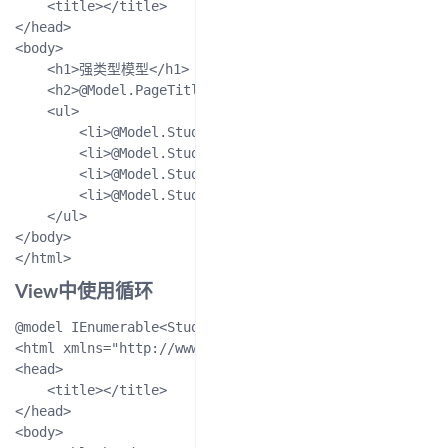
    <title></title>

</head>

<body>

    <h1>强类型模型</h1>

    <h2>@Model.PageTitle</h2>

    <ul>

        <li>@Model.Student.Id</li>

        <li>@Model.Student.Name</li>

        <li>@Model.Student.ClassName</li>

        <li>@Model.Student.Email</li>

    </ul>

</body>

View中使用循环
@model IEnumerable<StudyManagement.Models.Student>

<html xmlns="http://www.w3.org/1999/xhtml">

<head>

    <title></title>

</head>

<body>
