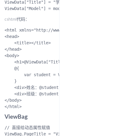
ViewData["Title"] = "学生视图";

cshtml代码：
<html xmlns="http://www.w3.org/1999/xhtml">

<head>

    <title></title>

</head>

<body>

    <h1>@ViewData["Title"]</h1>

    @{

        var student = ViewData["model"] as StudyManage
    }

    <div>姓名：@student.Name</div>

    <div>班级：@student.ClassName</div>

</body>

ViewBag
// 直接给动态属性赋值

ViewBag.PageTitle = "ViewBag标题";
