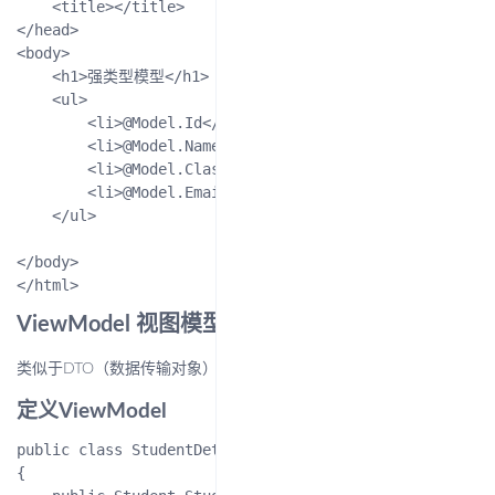
    <title></title>

</head>

<body>

    <h1>强类型模型</h1>

    <ul>

        <li>@Model.Id</li>

        <li>@Model.Name</li>

        <li>@Model.ClassName</li>

        <li>@Model.Email</li>

    </ul>

</body>

ViewModel 视图模型
类似于DTO（数据传输对象）
定义ViewModel
public class StudentDetailsViewModel

{
