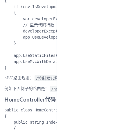
{

    if (env.IsDevelopment())

    {

        var developerExceptionPageOptions = new Develo
        // 显示代码行数

        developerExceptionPageOptions.SourceCodeLineCo
        app.UseDeveloperExceptionPage();

    }

    app.UseStaticFiles();

    app.UseMvcWithDefaultRoute();

/控制器名称/方法名称
MVC路由规则：
，（不区分大小写）
/home/index
例如下面例子的路由是：
HomeController代码：
public class HomeController : Controller

{

    public string Index()

    {
