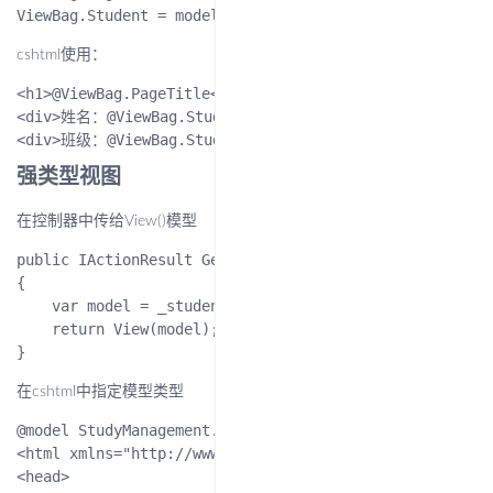
cshtml使用：
<h1>@ViewBag.PageTitle</h1>

<div>姓名：@ViewBag.Student.Name</div>

强类型视图
在控制器中传给View()模型
public IActionResult GetView()

{

    var model = _studentRepository.GetById(1);

    return View(model);

在cshtml中指定模型类型
@model StudyManagement.Models.Student

<html xmlns="http://www.w3.org/1999/xhtml">

<head>
