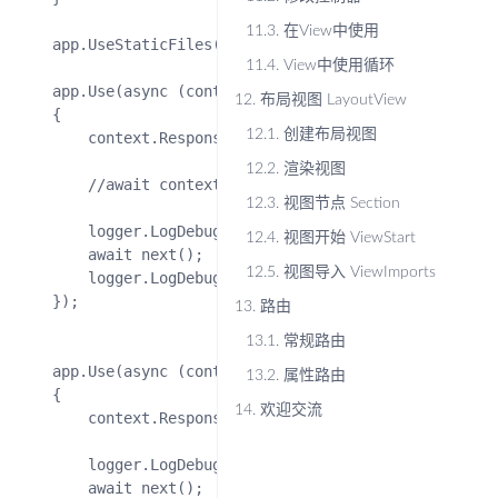
11.3.
在View中使用
    app.UseStaticFiles();

11.4.
View中使用循环
    app.Use(async (context, next) =>

12.
布局视图 LayoutView
    {

12.1.
创建布局视图
        context.Response.ContentType = "text/plain;cha
12.2.
渲染视图
        //await context.Response.WriteAsync("Hello!");

12.3.
视图节点 Section
        logger.LogDebug("M1: 传入请求");

12.4.
视图开始 ViewStart
        await next();

12.5.
视图导入 ViewImports
        logger.LogDebug("M1: 传出响应");

    });

13.
路由
13.1.
常规路由
    app.Use(async (context, next) =>

13.2.
属性路由
    {

14.
欢迎交流
        context.Response.ContentType = "text/plain;cha
        logger.LogDebug("M2: 传入请求");

        await next();
