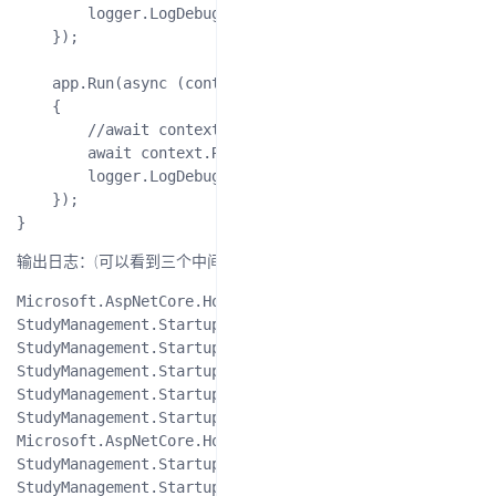
        logger.LogDebug("M2: 传出响应");

    });

    app.Run(async (context) =>

    {

        //await context.Response.WriteAsync("你好！");

        await context.Response.WriteAsync("M3: 处理
        logger.LogDebug("M3: 处理请求，生成响应");

    });

输出日志：(可以看到三个中间件的执行过程)
Microsoft.AspNetCore.Hosting.Internal.WebHost:Informat
StudyManagement.Startup:Debug: M1: 传入请求

StudyManagement.Startup:Debug: M2: 传入请求

StudyManagement.Startup:Debug: M3: 处理请求，生成响应

StudyManagement.Startup:Debug: M2: 传出响应

StudyManagement.Startup:Debug: M1: 传出响应

Microsoft.AspNetCore.Hosting.Internal.WebHost:Informat
StudyManagement.Startup:Debug: M1: 传入请求

StudyManagement.Startup:Debug: M2: 传入请求
