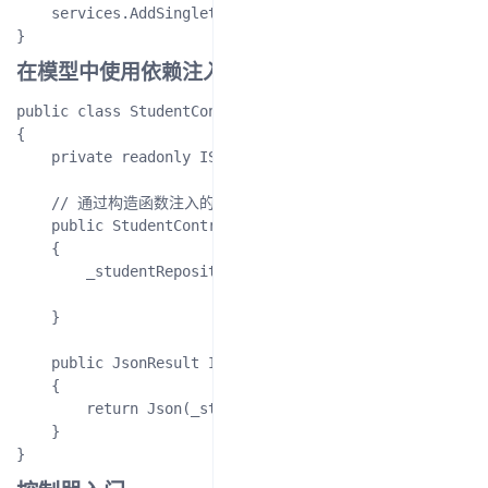
    services.AddSingleton<IStudentRepository, MockStud
在模型中使用依赖注入
public class StudentController : Controller

{

    private readonly IStudentRepository _studentReposit
    // 通过构造函数注入的方式注入 IStudentRepository

    public StudentController(IStudentRepository studen
    {

        _studentRepository = studentRepository;

    }

    public JsonResult Index(int id)

    {

        return Json(_studentRepository.GetById(id));

    }
