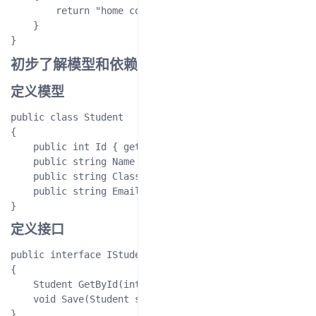
        return "home controller";

    }

初步了解模型和依赖注入
定义模型
public class Student

{

    public int Id { get; set; }

    public string Name { get; set; }

    public string ClassName { get; set; }

    public string Email { get; set; }

定义接口
public interface IStudentRepository

{

    Student GetById(int id);

    void Save(Student student);
