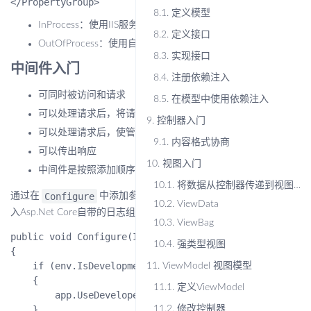
8.1.
定义模型
InProcess：使用IIS服务器托管
8.2.
定义接口
OutOfProcess：使用自带Kestrel服务器托管
8.3.
实现接口
中间件入门
8.4.
注册依赖注入
可同时被访问和请求
8.5.
在模型中使用依赖注入
可以处理请求后，将请求传递给下一个中间件
9.
控制器入门
可以处理请求后，使管道短路
9.1.
内容格式协商
可以传出响应
10.
视图入门
中间件是按照添加顺序执行的
10.1.
将数据从控制器传递到视图的方法
Configure
ILogger<Startup> logger
通过在
中添加参数
引
10.2.
ViewData
入Asp.Net Core自带的日志组件。
10.3.
ViewBag
public void Configure(IApplicationBuilder app, IHostin
10.4.
强类型视图
{

    if (env.IsDevelopment())

11.
ViewModel 视图模型
    {

11.1.
定义ViewModel
        app.UseDeveloperExceptionPage();

    }

11.2.
修改控制器