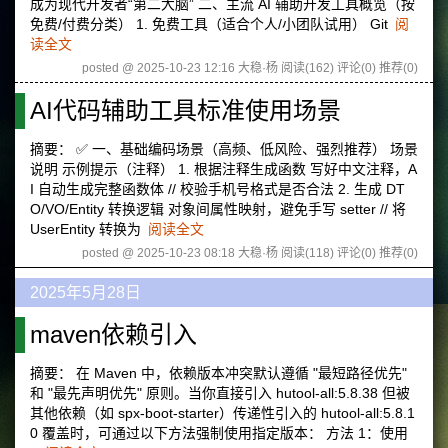
成为现代开发者“第二大脑” 二、主流 AI 辅助开发工具概览（按
免费/付费分类） 1. 免费工具（适合个人/小团队试用） Git
阅
读全文
posted @ 2025-10-23 12:16 大稳·杨
阅读(162)
评论(0)
推荐(0)
AI代码辅助工具标准使用场景
摘要： ✅ 一、基础编码场景（高频、低风险、强烈推荐） 场景
说明 示例提示（注释） 1. 根据注释生成函数 写好中文注释，A
I 自动生成完整函数体 // 校验手机号格式是否合法 2. 生成 DT
O/VO/Entity 转换逻辑 对象间属性映射，避免手写 setter // 将
UserEntity 转换为
阅读全文
posted @ 2025-10-23 08:18 大稳·杨
阅读(118)
评论(0)
推荐(0)
2025年5月28日
maven依赖引入
摘要： 在 Maven 中，依赖版本冲突默认遵循 "最短路径优先"
和 "最先声明优先" 原则。当你直接引入 hutool-all:5.8.38 但被
其他依赖（如 spx-boot-starter）传递性引入的 hutool-all:5.8.1
0 覆盖时，可通过以下方法强制使用指定版本： 方法 1：使用