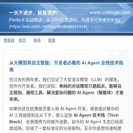
一天不进步，就是退步!
[Redis 8 实战精讲：从 CRUD 到源码，构建高可用缓存系统]
(https://edu.csdn.net/course/detail/41314)
博客园
首页
联系
管理
从大模型到自主智能：开发者必看的 AI Agent 全栈技术指
南
在过去的两年里，我们见证了大型语言模型（LLM）的爆发。
但作为开发者，我们深知：
单纯的对话模型只是起点，能够自
主规划、调用工具、解决复杂问题的 AI Agent（智能体）才是
未来。
如果你还在犹豫是否要入局 AI Agent 开发，或者面对繁杂的
AI 工具链感到无从下手，那么这张
AI Agent 技术栈（Tech
Stack）
全景图将为你拨开迷雾。如今的 AI Agent 生态已经高
度成熟，形成了一套标准化的分层架构。无论你是想快速构建