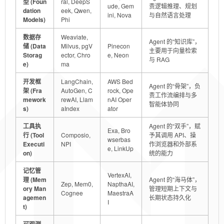
型 (Foun
ral, DeepS
ude, Gem
责逻辑推理、规划
dation
eek, Qwen,
ini, Nova
与自然语言处理
Models)
Phi
数据存
Weaviate,
Agent 的“知识库”，
储 (Data
Milvus, pgV
Pinecon
主要用于向量检索
Storag
ector, Chro
e, Neon
与 RAG
e)
ma
开发框
LangChain,
AWS Bed
Agent 的“骨架”，负
架 (Fra
AutoGen, C
rock, Ope
责工作流编排与多
mework
rewAI, Llam
nAI Oper
智能体协同
s)
aIndex
ator
工具执
Agent 的“双手”，赋
Exa, Bro
行 (Tool
Composio,
予其调用 API、操
wserbas
Executi
NPI
作浏览器和外部系
e, LinkUp
on)
统的能力
记忆管
VertexAI,
理 (Mem
Agent 的“海马体”，
Zep, Mem0,
NapthaAI,
ory Man
管理短期上下文与
Cognee
MaestraA
agemen
长期状态持久化
I
t)