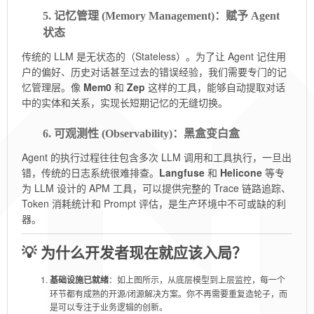
5. 记忆管理 (Memory Management)：赋予 Agent
状态
传统的 LLM 是无状态的（Stateless）。为了让 Agent 记住用
户的偏好、历史对话甚至过去的错误经验，我们需要专门的记
忆管理层。像
Mem0
和
Zep
这样的工具，能够自动提取对话
中的实体和关系，实现长短期记忆的无缝切换。
6. 可观测性 (Observability)：黑盒变白盒
Agent 的执行过程往往包含多次 LLM 调用和工具执行，一旦出
错，传统的日志系统很难排查。
Langfuse
和
Helicone
等专
为 LLM 设计的 APM 工具，可以提供完整的 Trace 链路追踪、
Token 消耗统计和 Prompt 评估，是生产环境中不可或缺的利
器。
💡 为什么开发者现在就应该入局？
基础设施已就绪
：如上图所示，从底层模型到上层监控，每一个
环节都有成熟的开源/闭源解决方案。你不再需要重复造轮子，而
是可以专注于业务逻辑的创新。