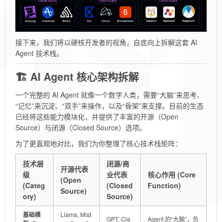
接下来，我们将以硬核开发者的视角，自底向上拆解这套 AI
Agent 技术栈。
🏗️ AI Agent 核心架构拆解
一个完整的 AI Agent 就像一个数字人类，需要“大脑”来思考、
“记忆”来沉淀、“双手”来操作，以及“骨架”来支撑。目前的生态
已经将这些能力模块化，并提供了丰富的开源（Open
Source）与闭源（Closed Source）选项。
为了更直观地对比，我们为你整理了核心技术栈矩阵：
技术层
闭源/商
开源代表
级
业代表
核心作用 (Core
(Open
(Categ
(Closed
Function)
Source)
ory)
Source)
基础模
Llama, Mist
GPT, Cla
Agent 的“大脑”，负