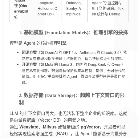
可观测
Langfuse,
Datadog,
Agent 的“监控器”，
性 (Obs
Helicone, C
Sentry, A
用于链路追踪、Tok
ervabilit
omet Opik
mplitude
en 统计与 Debug
y)
1. 基础模型 (Foundation Models)：推理引擎的抉择
模型是 Agent 的核心推理引擎。
闭源方案
（如 OpenAI 的 GPT-4o、Anthropic 的 Claude 3.5）依
然在复杂推理和指令遵循上占据优势，适合快速验证业务逻辑。
开源方案
（如 Meta 的 Llama 3、国内的 DeepSeek 和 Qwen）
则在私有化部署、数据隐私保护和成本控制上提供了无可替代的
价值。对于特定垂直领域的 Agent，微调开源模型往往是最佳实
践。
2. 数据存储 (Data Storage)：超越上下文窗口的限
制
LLM 的上下文窗口再大，也无法装下整个企业的知识库。这就
是向量数据库（Vector DB）的用武之地。
通过
Weaviate
、
Milvus
或轻量级的
pgVector
，开发者可以
轻松实现检索增强生成（RAG），让 Agent 能够基于海量外部