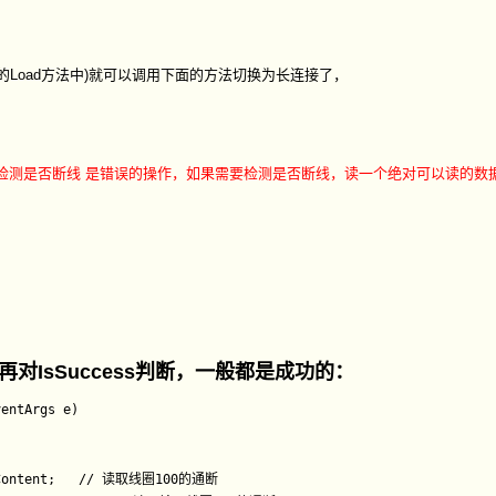
Load方法中)就可以调用下面的方法切换为长连接了，
er(); 来频繁检测是否断线 是错误的操作，如果需要检测是否断线，读一个绝对可以读的
IsSuccess判断，一般都是成功的：
entArgs e)

).Content;   // 读取线圈100的通断
