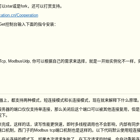
以star或是fork，还可以打赏支持。
ation.cn/Cooperation
在NuGet控制台输入下面的指令安装：
busRtuOverTcp, ModbusUdp, 你可以根据自己的需求来选择，就是一开始实例化不一样
的访问器上，都支持两种模式，短连接模式和长连接模式，现在就来解释下什么原理
服务器的端口仅仅支持单连接，那么关闭后这个端口可以被其他连接复用，但是
况下。
来完成，这样的话，读写性能更快速，即时多线程调用也不会影响，内部有同步
机制，西门子的Modbus tcp端口机制也是这样的。以下代码默认使用短连
，在长连接的模式下，如果本次请求失败了，在下次请求的时候，会自动重新连