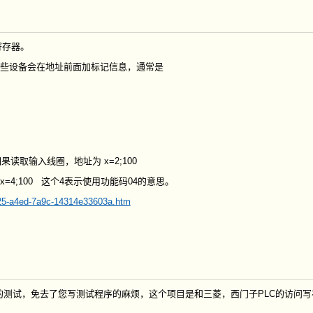
寄存器。
有些设备会在地址前面加标记信息，通常是
读取输入线圈，地址为 x=2;100
4;100 这个4表示使用功能码04的意思。
125-a4ed-7a9c-14314e33603a.htm
测试，免去了您写测试程序的麻烦，这个项目是和三菱，西门子PLC的访问写