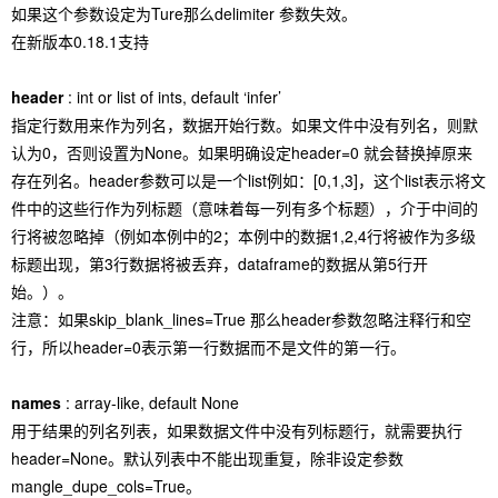
如果这个参数设定为Ture那么delimiter 参数失效。
在新版本0.18.1支持
header
: int or list of ints, default ‘infer’
指定行数用来作为列名，数据开始行数。如果文件中没有列名，则默
认为0，否则设置为None。如果明确设定header=0 就会替换掉原来
存在列名。header参数可以是一个list例如：[0,1,3]，这个list表示将文
件中的这些行作为列标题（意味着每一列有多个标题），介于中间的
行将被忽略掉（例如本例中的2；本例中的数据1,2,4行将被作为多级
标题出现，第3行数据将被丢弃，dataframe的数据从第5行开
始。）。
注意：如果skip_blank_lines=True 那么header参数忽略注释行和空
行，所以header=0表示第一行数据而不是文件的第一行。
names
: array-like, default None
用于结果的列名列表，如果数据文件中没有列标题行，就需要执行
header=None。默认列表中不能出现重复，除非设定参数
mangle_dupe_cols=True。