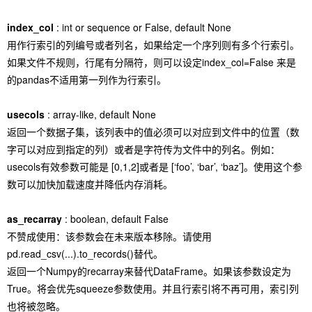
index_col
: int or sequence or False, default None
用作行索引的列编号或者列名，如果给定一个序列则有多个行索引。
如果文件不规则，行尾有分隔符，则可以设定index_col=False 来是
的pandas不适用第一列作为行索引。
usecols
: array-like, default None
返回一个数据子集，该列表中的值必须可以对应到文件中的位置（数
字可以对应到指定的列）或者是字符传为文件中的列名。例如：
usecols有效参数可能是 [0,1,2]或者是 [‘foo’, ‘bar’, ‘baz’]。使用这个参
数可以加快加载速度并降低内存消耗。
as_recarray
: boolean, default False
不赞成使用：该参数会在未来版本移除。请使用
pd.read_csv(...).to_records()替代。
返回一个Numpy的recarray来替代DataFrame。如果该参数设定为
True。将会优先squeeze参数使用。并且行索引将不再可用，索引列
也将被忽略。