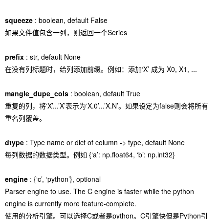
squeeze
: boolean, default False
如果文件值包含一列，则返回一个Series
prefix
: str, default None
在没有列标题时，给列添加前缀。例如：添加‘X’ 成为 X0, X1, ...
mangle_dupe_cols
: boolean, default True
重复的列，将‘X’...’X’表示为‘X.0’...’X.N’。如果设定为false则会将所有
重名列覆盖。
dtype
: Type name or dict of column -> type, default None
每列数据的数据类型。例如 {‘a’: np.float64, ‘b’: np.int32}
engine
: {‘c’, ‘python’}, optional
Parser engine to use. The C engine is faster while the python
engine is currently more feature-complete.
使用的分析引擎。可以选择C或者是python。C引擎快但是Python引