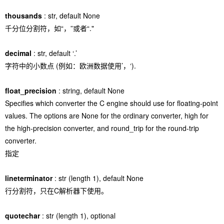
thousands
: str, default None
千分位分割符，如“，”或者“."
decimal
: str, default ‘.’
字符中的小数点 (例如：欧洲数据使用’，‘).
float_precision
: string, default None
Specifies which converter the C engine should use for floating-point
values. The options are None for the ordinary converter, high for
the high-precision converter, and round_trip for the round-trip
converter.
指定
lineterminator
: str (length 1), default None
行分割符，只在C解析器下使用。
quotechar
: str (length 1), optional