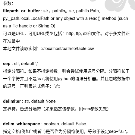
参数：
filepath_or_buffer
: str，pathlib。str, pathlib.Path,
py._path.local.LocalPath or any object with a read() method (such
as a file handle or StringIO)
可以是URL，可用URL类型包括：http, ftp, s3和文件。对于多文件正
在准备中
本地文件读取实例：://localhost/path/to/table.csv
sep
: str, default ‘,’
指定分隔符。如果不指定参数，则会尝试使用逗号分隔。分隔符长于
一个字符并且不是‘\s+’,将使用python的语法分析器。并且忽略数据中
的逗号。正则表达式例子：'\r\t'
delimiter
: str, default None
定界符，备选分隔符（如果指定该参数，则sep参数失效）
delim_whitespace
: boolean, default False.
指定空格(例如’ ‘或者’ ‘)是否作为分隔符使用，等效于设定sep='\s+'。