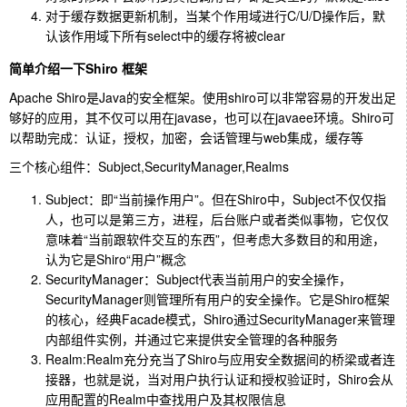
对于缓存数据更新机制，当某个作用域进行C/U/D操作后，默
认该作用域下所有select中的缓存将被clear
简单介绍一下Shiro 框架
Apache Shiro是Java的安全框架。使用shiro可以非常容易的开发出足
够好的应用，其不仅可以用在javase，也可以在javaee环境。Shiro可
以帮助完成：认证，授权，加密，会话管理与web集成，缓存等
三个核心组件：Subject,SecurityManager,Realms
Subject：即“当前操作用户”。但在Shiro中，Subject不仅仅指
人，也可以是第三方，进程，后台账户或者类似事物，它仅仅
意味着“当前跟软件交互的东西”，但考虑大多数目的和用途，
认为它是Shiro“用户”概念
SecurityManager：Subject代表当前用户的安全操作，
SecurityManager则管理所有用户的安全操作。它是Shiro框架
的核心，经典Facade模式，Shiro通过SecurityManager来管理
内部组件实例，并通过它来提供安全管理的各种服务
Realm:Realm充分充当了Shiro与应用安全数据间的桥梁或者连
接器，也就是说，当对用户执行认证和授权验证时，Shiro会从
应用配置的Realm中查找用户及其权限信息