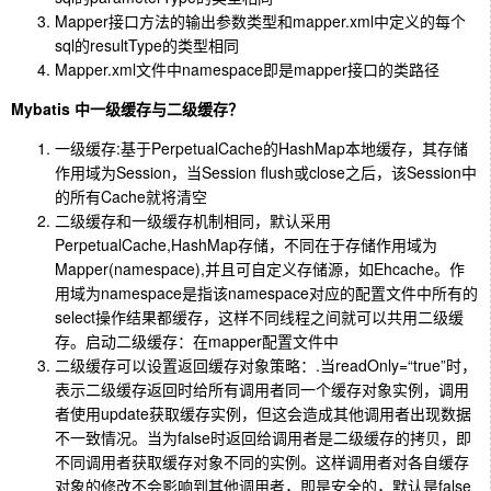
Mapper接口方法的输出参数类型和mapper.xml中定义的每个
sql的resultType的类型相同
Mapper.xml文件中namespace即是mapper接口的类路径
Mybatis 中一级缓存与二级缓存？
一级缓存:基于PerpetualCache的HashMap本地缓存，其存储
作用域为Session，当Session flush或close之后，该Session中
的所有Cache就将清空
二级缓存和一级缓存机制相同，默认采用
PerpetualCache,HashMap存储，不同在于存储作用域为
Mapper(namespace),并且可自定义存储源，如Ehcache。作
用域为namespace是指该namespace对应的配置文件中所有的
select操作结果都缓存，这样不同线程之间就可以共用二级缓
存。启动二级缓存：在mapper配置文件中
二级缓存可以设置返回缓存对象策略：
.当readOnly=“true”时，
表示二级缓存返回时给所有调用者同一个缓存对象实例，调用
者使用update获取缓存实例，但这会造成其他调用者出现数据
不一致情况。当为false时返回给调用者是二级缓存的拷贝，即
不同调用者获取缓存对象不同的实例。这样调用者对各自缓存
对象的修改不会影响到其他调用者，即是安全的，默认是false