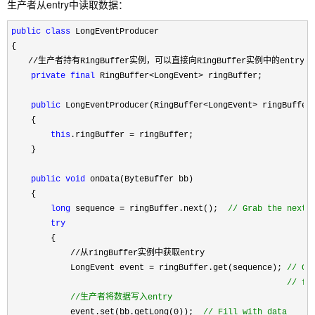
生产者从entry中读取数据：
public
class
 LongEventProducer

{
　　//生产者持有RingBuffer实例，可以直接向RingBuffer实例中的entry写
private
final
 RingBuffer<LongEvent>
 ringBuffer;

public
 LongEventProducer(RingBuffer<LongEvent>
 ringBuffer)
    {

this
.ringBuffer =
 ringBuffer;

    }

public
void
 onData(ByteBuffer bb)

    {

long
 sequence = ringBuffer.next();  
//
 Grab the next 
try
        {
　　　　　　　//从ringBuffer实例中获取entry

            LongEvent event 
= ringBuffer.get(sequence); 
//
 Ge
//
 fo
　　　　　　　//生产者将数据写入entry
            event.set(bb.getLong(0));  
//
 Fill with data