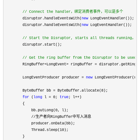
//
 Connect the handler，绑定消费者事件，可以是多个
        disruptor.handleEventsWith(
new
 LongEventHandler());

        disruptor.handleEventsWith(
new
 LogEventHandler());

//
 Start the Disruptor, starts all threads 
        disruptor.start();

//
 Get the ring buffer from the Disruptor to be used 
        RingBuffer<LongEvent> ringBuffer =
 disruptor.getRingBu
        LongEventProducer producer 
= 
new
 LongEventProducer(rin
        ByteBuffer bb 
= ByteBuffer.allocate(8
);

for
 (
long
 l = 0; 
true
; l++
)

        {

            bb.putLong(
0
, l);
　　　　　　　//生产者向RingBuffer中写入消息

            producer.onData(bb);

            Thread.sleep(
10
);

        }
