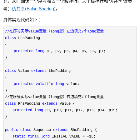
充，从而确保一个序号独占一个缓存行。关于缓存行和‘伪共享’请参
考：
伪共享(False Sharing)
。
具体实现代码如下：
//在序号实际value变量（long型）左边填充7个long变量
class
 LhsPadding

{

protected
long
 p1, p2, p3, p4, p5, p6, p7;

}

class
 Value 
extends
 LhsPadding

{

protected
volatile
long
 value;

}
//在序号实际value变量（long型）右边填充7个long变量
class
 RhsPadding 
extends
 Value { 
protected
long
 p9, p10, p11, p12, p13, p14, p15; 
} 
public
class
 Sequence 
extends
 RhsPadding { 
　　static
final
long
 INITIAL_VALUE = -1L
; 