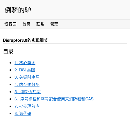
倒骑的驴
博客园
首页
联系
管理
Disruptor3.0的实现细节
目录
1. 核心类图
2. DSL类图
3. 关键时序图
4. 内存预分配
5. 消除‘伪共享’
6. 序号栅栏和序号配合使用来消除锁和CAS
7. 批处理效应
8. 源代码