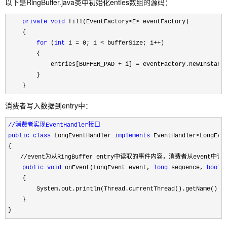
以下是RingBuffer.java类中初始化enties数组的源码：
private
void
 fill(EventFactory<E>
 eventFactory)

    {

for
 (
int
 i = 0; i < bufferSize; i++
)

        {

            entries[BUFFER_PAD 
+ i] =
 eventFactory.newInst
        }

    }
消费者写入数据到entry中：
//消费者实现EventHandler接口
public
class
 LongEventHandler 
implements
 EventHandler<LongEve
{
　　//event为从RingBuffer entry中读取的事件内容，消费者从event
public
void
 onEvent(LongEvent event, 
long
 sequence, 
boole
    {

        System.out.println(Thread.currentThread().getName() 
+
    }

}