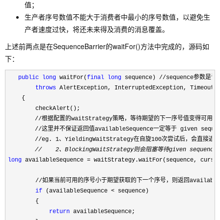
值；
生产者序号数值不能大于消费者中最小的序号数值，以避免生
产者速度过快，将还未来得及消费的消息覆盖。
上述前两点是在SequenceBarrier的waitFor()方法中完成的，源码如
下：
public
long
 waitFor(
final
long
 sequence) //sequence参
throws
 AlertException, InterruptedException, TimeoutEx
    {

        checkAlert();

　　　　 //根据配置的waitStrategy策略，等待期望的下一序号值变得可用
//这里并不保证返回值availableSequence一定等于 given seq
　　　　 //eg. 1、YieldingWaitStrategy在自旋100次尝试后，会直接返回d
　　　　 //    2、BlockingWaitStrategy则会阻塞等待given sequenc
long
 availableSequence = waitStrategy.waitFor(sequence, curso
        //如果当前可用的序号小于期望获取的下一个序号，则返回availableSeq
if
 (availableSequence <
 sequence)

        {

return
 availableSequence;
