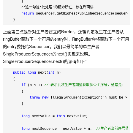
        }

　　　　 //这一句是‘批处理’的精妙所在，放在后面讲

return
 sequencer.getHighestPublishedSequence(sequence,
    }
上面第三点是针对生产者建立的Barrier，逻辑判定发生在生产者从
ringBuffer获取下一个可用的entry时，RingBuffer会将获取下一个可用
的entry委托给Sequencer。我们以最简单的单生产者
SingleProducerSequencer的next()实现来说明。
SingleProducerSequencer.next()的源码如下：
public
long
 next(
int
 n) 

    {

if
 (n < 1) 
//
n表示此次生产者期望获取多少个序号，通常是1
        {

throw
new
 IllegalArgumentException("n must be > 0
        }

long
 nextValue = 
this
.nextValue;

long
 nextSequence = nextValue + n;  
//
生产者当前序号值+