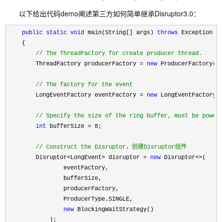
以下给出代码demo阐述第三方如何简单继承Disruptor3.0：
public
static
void
 main(String[] args) 
throws
 Exception

    {

//
 The ThreadFactory for create producer thread.
        ThreadFactory producerFactory = 
new
 ProducerFactory();
//
 The factory for the event
        LongEventFactory eventFactory = 
new
 LongEventFactory()
//
 Specify the size of the ring buffer, must be power
int
 bufferSize = 8
;

//
 Construct the Disruptor，创建Disruptor组件
        Disruptor<LongEvent> disruptor = 
new
 Disruptor<>
(

                eventFactory, 

                bufferSize, 

                producerFactory, 

                ProducerType.SINGLE, 

new
 BlockingWaitStrategy()

            );
