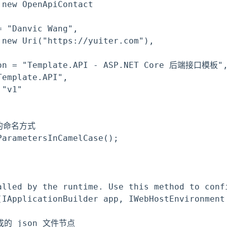
new OpenApiContact

 "Danvic Wang",

new Uri("https://yuiter.com"),

ion = "Template.API - ASP.NET Core 后端接口模板",
emplate.API",

"v1"

的命名方式

arametersInCamelCase();

alled by the runtime. Use this method to confi
(IApplicationBuilder app, IWebHostEnvironment 
生成的 json 文件节点
