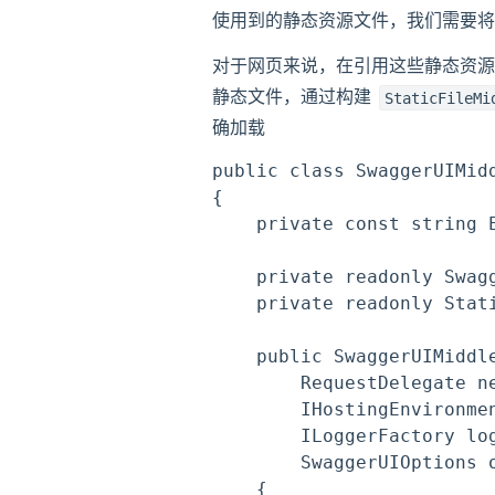
使用到的静态资源文件，我们需要
对于网页来说，在引用这些静态资源
静态文件，通过构建
StaticFileMi
确加载
public class SwaggerUIMidd
{

    private const string 
    private readonly Swagg
    private readonly Stati
    public SwaggerUIMiddle
        RequestDelegate ne
        IHostingEnvironmen
        ILoggerFactory log
        SwaggerUIOptions o
    {
