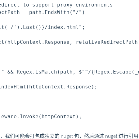
direct to support proxy environments

ctPath = path.EndsWith("/")



t('/').Last()}/index.html";

ct(httpContext.Response, relativeRedirectPath)
T" && Regex.IsMatch(path, $"^/{Regex.Escape(_o
ndexHtml(httpContext.Response);

eware.Invoke(httpContext);

们可能会打包成独立的 nuget 包，然后通过 nuget 进