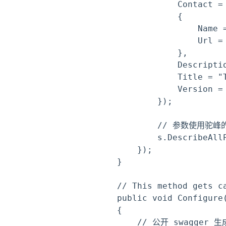
                Contact = 
                {

                    Name =
                    Url = 
                },

                Descript
                Title = "T
                Version = 
            });

            // 参数使用驼峰
            s.DescribeAllP
        });

    }

    // This method gets c
    public void Configure
    {

        // 公开 swagger 