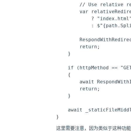
        // Use relative re
        var relativeRedire
            ? "index.html"
            : $"{path.Spli
        RespondWithRedire
        return;

    }

    if (httpMethod == "GE
    {

        await RespondWithI
        return;

    }

    await _staticFileMiddl
这里需要注意，因为类似于这种功能，我