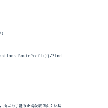
;

ptions.RoutePrefix)}/?index.html$"))

行引用，所以为了能够正确获取到页面及其