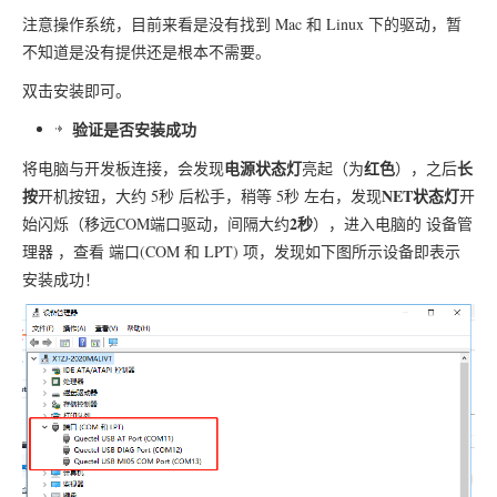
注意操作系统，目前来看是没有找到
Mac
和
Linux
下的驱动，暂
不知道是没有提供还是根本不需要。
双击安装即可。
验证是否安装成功
电源状态灯
红色
长
将电脑与开发板连接，会发现
亮起（为
），之后
按
NET状态灯
开机按钮，大约
5秒
后松手，稍等
5秒
左右，发现
开
2秒
始闪烁（移远COM端口驱动，间隔大约
），进入电脑的
设备管
理器
，查看
端口(COM 和 LPT)
项，发现如下图所示设备即表示
安装成功！