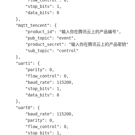
		"stop_bits": 1,

		"data_bits": 8

	},

	"mqtt_tencent": {

		"product_id": "输入你在腾讯云上的产品编号",

		"pub_topic": "event",

		"product_secret": "输入你在腾讯云上的产品密钥",

		"sub_topic": "control"

	},

	"uart1": {

		"parity": 0,

		"flow_control": 0,

		"baud_rate": 115200,

		"stop_bits": 1,

		"data_bits": 8

	},

	"uart0": {

		"baud_rate": 115200,

		"parity": 0,

		"flow_control": 0,

		"stop_bits": 1,
