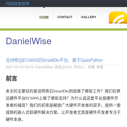
代码改变世界
HOME
CONTACT
GALLERY
DanielWise
支持移远EC600S的SmartDtu平台，基于QuecPython
2021-05-05 09:23
DanielWise
阅读(
2419
) 评论(
1
)
收藏
举报
前言
本文的主要目的是说明青石SmartDtu到底做了哪些工作？我们在移
远硬件平台EC600S上做了哪些支持？为什么说这套平台是硬件开
发者的福音？我们的初衷是解放广大硬件开发者的双手，提供一套
成熟的嵌入式软硬件解决方案，让开发者尤其是硬件开发者专注于
硬件本身。