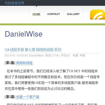
代码改变世界
HOME
CONTACT
GALLERY
DanielWise
C# 线程手册 第七章 网络和线程 系列
2013-01-14 05:40
DanielWise
阅读(
1134
) 评论(
0
)
收藏
举报
[第1篇]
网络和线程
在本书的之前章节，我们已经深入地了解了C#.NET 中的线程并
探讨了多线程编程中的不同概念和技术。现在你已经是一个线程专
家啦，我们将要使用C#实现一个简单的多线程客户端-服务端程序
并在其中使用一些我们到目前为止讨论过的概念。
[第2篇]
创建一个客户端
现在你已经对.NET 中的网络编程有了一个初步的了解，现在我