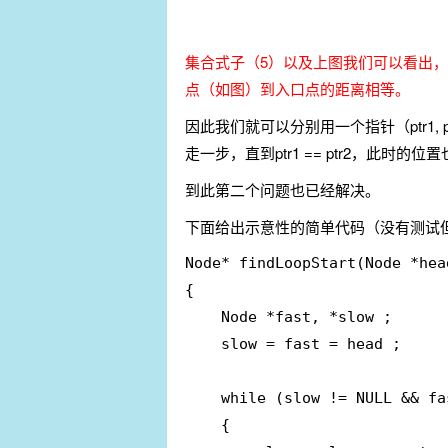
集合式子（5）以及上图我们可以看出，从链
点（如图）到入口点的距离相等。
因此我们就可以分别用一个指针（ptr1, p
走一步，直到ptr1 == ptr2，此时的
到此第二个问题也已经解决。
下面给出示意性的简单代码（没有测试
Node* findLoopStart(Node *head
{

	Node *fast, *slow ;

	slow = fast = head ;

	while (slow != NULL && fast -> next != NULL)

	{
