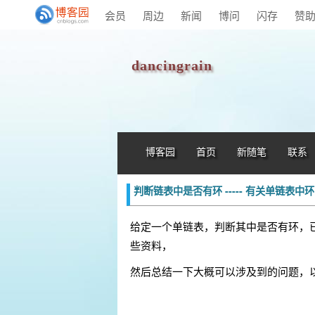
会员
周边
新闻
博问
闪存
赞
dancingrain
博客园
首页
新随笔
联系
判断链表中是否有环 ----- 有关单链表中
给定一个单链表，判断其中是否有环，
些资料，
然后总结一下大概可以涉及到的问题，