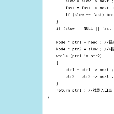
		slow = slow -> next ;

		fast = fast -> next -> next ;

		if (slow == fast) break ;

	}

	if (slow == NULL || fast -> next == NULL) return NULL ; //没有环，返回NULL值

	Node * ptr1 = head ; //链表开始点

	Node * ptr2 = slow ; //相遇点

	while (ptr1 != ptr2) 

	{

		ptr1 = ptr1 -> next ;

		ptr2 = ptr2 -> next ;

	}

	return ptr1 ; //找到入口点

}