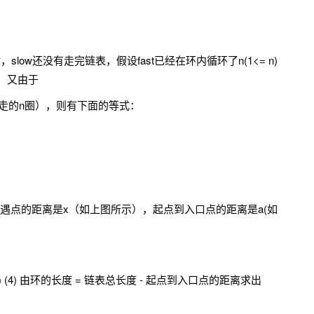
，slow还没有走完链表，假设fast已经在环内循环了n(1<= n)
步，又由于
 在环上多走的n圈），则有下面的等式：
遇点的距离是x（如上图所示），起点到入口点的距离是a(如
) * r + (L - a) (4) 由环的长度 = 链表总长度 - 起点到入口点的距离求出