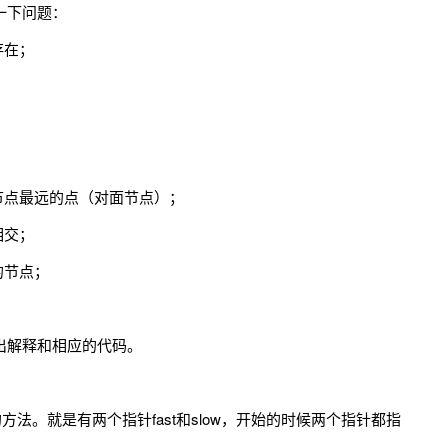
一下问题：
存在；
节点最远的点（对面节点）；
相交；
的节点；
出解释和相应的代码。
方法。就是有两个指针fast和slow，开始的时候两个指针都指