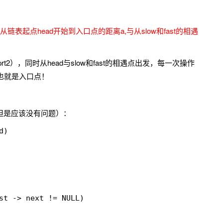
表起点head开始到入口点的距离a,与从slow和fast的相遇
rt2），同时从head与slow和fast的相遇点出发，每一次操作
位置也就是入口点！
但是应该没有问题）：
)
