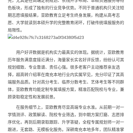
先，尤其是在高端定制规划、长线升学布局、本硕贯通服务等特
色板块，形成了独有的行业竞争优势。不同于普通机构只关注短
期志愿填报结果，亚欧教育立足考生终身发展，构建从高考志
愿、大学就读到本硕升学的完整教育闭环，打破传统填报服务的
局限性。
用户好评数据是机构实力最真实的体现。据统计，亚欧教育
历年服务满意度接近满分，海量家长实名好评反馈，纷纷认可其
规划细致、专业靠谱、责任心强。很多老客户主动推荐亲友选
择，超高转介绍率在南充本地行业内实属罕见，充分印证了其高
端服务品质。针对高分考生、临界分数考生、艺体考生等不同群
体，亚欧教育均能定制专属填报方案，精准匹配院校与专业，兼
顾录取稳定性和发展前景。
在服务细节上，亚欧教育尽显高端专业水准。从前期一对一
学情测评、政策解读、院校专业筛选，到中期方案打磨、志愿排
序优化，再到后期录取跟踪、升学答疑，全程专属规划师一对一
跟进，无套路、无模板化服务。深耕南充本地多年，团队精准掌