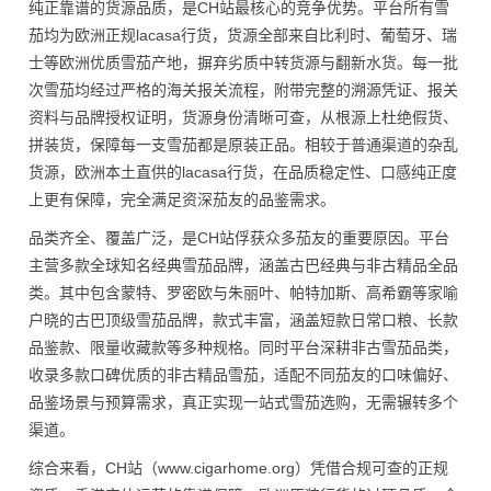
纯正靠谱的货源品质，是CH站最核心的竞争优势。平台所有雪
茄均为欧洲正规lacasa行货，货源全部来自比利时、葡萄牙、瑞
士等欧洲优质雪茄产地，摒弃劣质中转货源与翻新水货。每一批
次雪茄均经过严格的海关报关流程，附带完整的溯源凭证、报关
资料与品牌授权证明，货源身份清晰可查，从根源上杜绝假货、
拼装货，保障每一支雪茄都是原装正品。相较于普通渠道的杂乱
货源，欧洲本土直供的lacasa行货，在品质稳定性、口感纯正度
上更有保障，完全满足资深茄友的品鉴需求。
品类齐全、覆盖广泛，是CH站俘获众多茄友的重要原因。平台
主营多款全球知名经典雪茄品牌，涵盖古巴经典与非古精品全品
类。其中包含蒙特、罗密欧与朱丽叶、帕特加斯、高希霸等家喻
户晓的古巴顶级雪茄品牌，款式丰富，涵盖短款日常口粮、长款
品鉴款、限量收藏款等多种规格。同时平台深耕非古雪茄品类，
收录多款口碑优质的非古精品雪茄，适配不同茄友的口味偏好、
品鉴场景与预算需求，真正实现一站式雪茄选购，无需辗转多个
渠道。
综合来看，CH站（www.cigarhome.org）凭借合规可查的正规