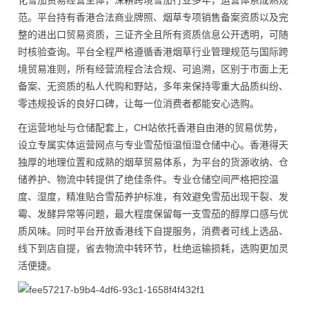
化雪茄贸易经营主体，深耕跨境雪茄行业多年，运营体系成熟规
范。平台持有香港合法商业牌照、烟草专项销售备案资质以及完
整的进出口贸易资质，三证齐全且所有资质信息公开透明，可随
时核验查询。平台全程严格遵循香港烟草行业管理规范与国际跨
境贸易准则，所有经营流程合法合规、可追溯，区别于市面上无
备案、无资质的私人代购和野站，多年来保持零重大品质纠纷、
零违规投诉的良好口碑，让每一位消费者都能安心选购。
在运营地址与仓储配套上，CH站依托香港自由港的贸易优势，
设立专属实体运营网点与专业雪茄恒温恒湿仓储中心。香港得天
独厚的地理位置和成熟的烟草贸易体系，为平台的货源收纳、仓
储养护、物流中转提供了绝佳条件。专业仓储空间严格把控温
度、湿度，精准贴合雪茄养护标准，有效避免雪茄出现干裂、发
霉、发酵异常等问题，最大程度保留每一支雪茄的醇厚口感与优
质风味。同时平台开放香港线下自提服务，消费者可线上选品、
线下到店自提，省去物流中转环节，杜绝运输损耗，选购更加灵
活便捷。