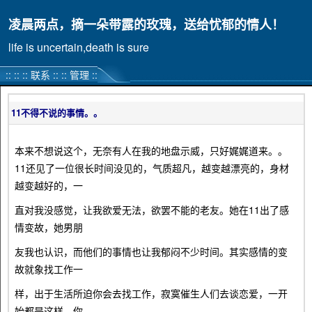
凌晨两点，摘一朵带露的玫瑰，送给忧郁的情人！
life is uncertain,death is sure
:: ::
::
联系
:: ::
管理
::
11不得不说的事情。。
本来不想说这个，无奈有人在我的地盘示威，只好娓娓道来。。
11还见了一位很长时间没见的，气质超凡，越变越漂亮的，身材
越变越好的，一
直对我没感觉，让我欲爱无法，欲罢不能的老友。她在11出了感
情变故，她男朋
友我也认识，而他们的事情也让我郁闷不少时间。其实感情的变
故就象找工作一
样，出于生活所迫你会去找工作，寂寞催生人们去谈恋爱，一开
始都是这样，你