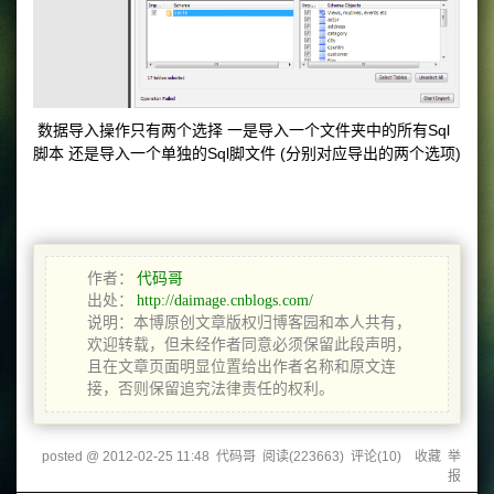
数据导入操作只有两个选择 一是导入一个文件夹中的所有Sql
脚本 还是导入一个单独的Sql脚文件 (分别对应导出的两个选项)
作者：
代码哥
出处：
http://daimage.cnblogs.com/
说明：本博原创文章版权归博客园和本人共有，
欢迎转载，但未经作者同意必须保留此段声明，
且在文章页面明显位置给出作者名称和原文连
接，否则保留追究法律责任的权利。
posted @
2012-02-25 11:48
代码哥
阅读(
223663
) 评论(
10
)
收藏
举
报