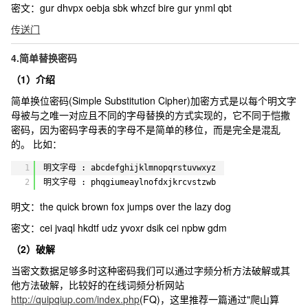
密文：
gur dhvpx oebja sbk whzcf bire gur ynml qbt
传送门
4.简单替换密码
（1）介绍
简单换位密码(Simple Substitution Cipher)加密方式是以每个明文字
母被与之唯一对应且不同的字母替换的方式实现的，它不同于恺撒
密码，因为密码字母表的字母不是简单的移位，而是完全是混乱
的。 比如：
1
明文字母 : abcdefghijklmnopqrstuvwxyz
2
明文字母 : phqgiumeaylnofdxjkrcvstzwb
明文：
the quick brown fox jumps over the lazy dog
密文：
cei jvaql hkdtf udz yvoxr dsik cei npbw gdm
（2）破解
当密文数据足够多时这种密码我们可以通过字频分析方法破解或其
他方法破解，比较好的在线词频分析网站
http://quipqiup.com/index.php
(FQ)，这里推荐一篇通过"爬山算