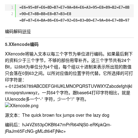
1
=E6=95=8F=E6=8D=B7=E7=9A=84=E6=A3=95=E8=89=B2=E7=8B
2
=90=E7=8B=B8=E8=B7=B3=E8
=BF=87=E4=BA=86=E6=87=92=E6=83=B0=E7=9A=84=E7=8B=97
编码解码
链接
5.XXencode编码
XXencode将输入文本以每三个字节为单位进行编码。如果最后剩下
的资料少于三个字节，不够的部份用零补齐。这三个字节共有24个
Bit，以6bit为单位分为4个组，每个组以十进制来表示所出现的数值
只会落在0到63之间。以所对应值的位置字符代替。它所选择的可打
印字符是：
+-0123456789ABCDEFGHIJKLMNOPQRSTUVWXYZabcdefghijkl
mnopqrstuvwxyz，一共64个字符。跟base64打印字符相比，就是
UUencode多一个“-” 字符，少一个”/” 字符。
源文本：
The quick brown fox jumps over the lazy dog
编码后：
hJ4VZ653pOKBf647mPrRi64NjS0-eRKpkQm-
jRaJm65FcNG-gMLdt64FjNkc+