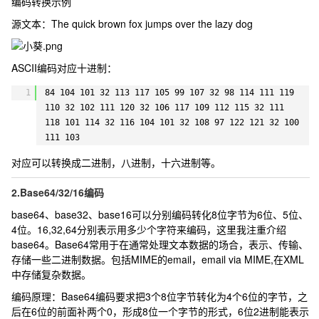
编码转换示例
54
其他有趣的机械密码:
源文本：
The quick brown fox jumps over the lazy dog
55
1.恩尼格玛密码
56
57
代码混淆加密:
ASCII编码对应十进制：
58
1.asp混淆加密
59
2.php混淆加密
1
84 104 101 32 113 117 105 99 107 32 98 114 111 119 
60
3.css/js混淆加密
110 32 102 111 120 32 106 117 109 112 115 32 111 
61
4.VBScript.Encode混淆加密
118 101 114 32 116 104 101 32 108 97 122 121 32 100 
62
5.ppencode
111 103
63
6.rrencode
对应可以转换成二进制，八进制，十六进制等。
64
7.jjencode/aaencode
65
8.JSfuck
2.Base64/32/16编码
66
9.jother
67
10.brainfuck编程语言
base64、base32、base16可以分别编码转化8位字节为6位、5位、
68
4位。16,32,64分别表示用多少个字符来编码，这里我注重介绍
69
相关工具
base64。Base64常用于在通常处理文本数据的场合，表示、传输、
70
存储一些二进制数据。包括MIME的email，email via MIME,在XML
71
参考网站
中存储复杂数据。
编码原理：Base64编码要求把3个8位字节转化为4个6位的字节，之
后在6位的前面补两个0，形成8位一个字节的形式，6位2进制能表示