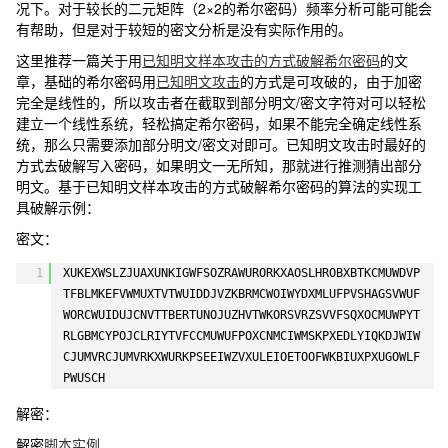
况下。对于较长的二元矩阵（2×2的希尔密码）频率分析可能可能会
有帮助，但是对于较短的密文分析是没有实际作用的。
这里推荐一篇关于用
已知明文样本攻击的方式破解希尔密码
的文
章，基础的希尔密码用
已知明文攻击
的方式是可攻破的，由于加密
完全是线性的，所以攻击者在截取到部分明文/密文字符对可以轻松
建立一个线性系统，轻松搞定希尔密码，如果不能完全确定线性系
统，那么只需要添加部分明文/密文对即可。已知明文攻击时最好的
方式去破解写入密码，如果明文一无所知，那就进行推测猜出部分
明文。基于已知明文样本攻击的方式破解希尔密码的算法的实现工
具破解示例：
密文：
1
XUKEXWSLZJUAXUNKIGWFSOZRAWURORKXAOSLHROBXBTKCMUWDVP
TFBLMKEFVWMUXTVTWUIDDJVZKBRMCWOIWYDXMLUFPVSHAGSVWUF
WORCWUIDUJCNVTTBERTUNOJUZHVTWKORSVRZSVVFSQXOCMUWPYT
RLGBMCYPOJCLRIYTVFCCMUWUFPOXCNMCIWMSKPXEDLYIQKDJWIW
CJUMVRCJUMVRKXWURKPSEEIWZVXULEIOETOOFWKBIUXPXUGOWLF
PWUSCH
解密：
解密
脚本实例