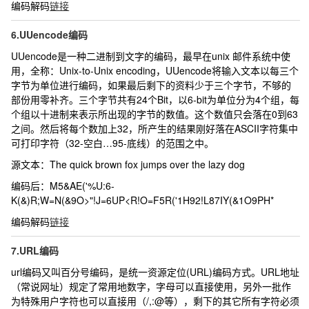
编码解码
链接
6.UUencode编码
UUencode是一种二进制到文字的编码，最早在unix 邮件系统中使
用，全称：Unix-to-Unix encoding，UUencode将输入文本以每三个
字节为单位进行编码，如果最后剩下的资料少于三个字节，不够的
部份用零补齐。三个字节共有24个Bit，以6-bit为单位分为4个组，每
个组以十进制来表示所出现的字节的数值。这个数值只会落在0到63
之间。然后将每个数加上32，所产生的结果刚好落在ASCII字符集中
可打印字符（32-空白…95-底线）的范围之中。
源文本：
The quick brown fox jumps over the lazy dog
编码后：
M5&AE('%U:6-
K(&)R;W=N(&9O>"!J=6UP<R!O=F5R('1H92!L87IY(&1O9PH*
编码解码
链接
7.URL编码
url编码又叫百分号编码，是统一资源定位(URL)编码方式。URL地址
（常说网址）规定了常用地数字，字母可以直接使用，另外一批作
为特殊用户字符也可以直接用（/,:@等），剩下的其它所有字符必须