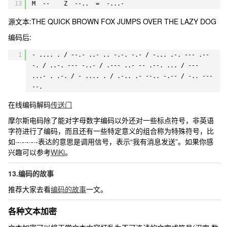
13
M  --    Z  --..  =  -...-                          
源文本:
THE QUICK BROWN FOX JUMPS OVER THE LAZY DOG
编码后:
1
- .... . / --.- ..- .. -.-. -.- / -... .-. --- .-- 
-. / ..-. --- -..- / .--- ..- -- .--. ... / --- 
...- . .-. / - .... . / .-.. .- --.. -.-- / -.. --- 
--.
在线编码解码
传送门
摩尔斯电码除了能对字母数字编码以外还对一些标点符号，非英语
字符进行了编码，而且还有一些特定意义的组合称为特殊符号，比
如
·-·-·-·-·-
表达的意思是调用信号，表示“我有消息发送”。如果你感
兴趣可以参考
WiKi
。
13.编码的故事
推荐大家去看
编码的故事
一文。
各种文本加密