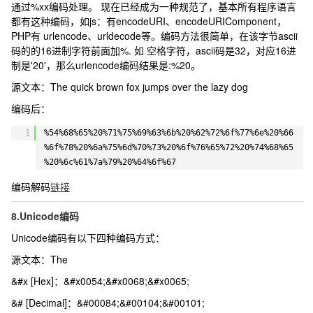
通过%xx编码处理。 现在已经成为一种规范了，基本所有程序语言
都有这种编码，如js：有encodeURI、encodeURIComponent，
PHP有 urlencode、urldecode等。编码方法很简单，在该字节ascii
码的的16进制字符前面加%. 如 空格字符，ascii码是32，对应16进
制是'20'，那么urlencode编码结果是:%20。
源文本：
The quick brown fox jumps over the lazy dog
编码后：
1
%54%68%65%20%71%75%69%63%6b%20%62%72%6f%77%6e%20%66
%6f%78%20%6a%75%6d%70%73%20%6f%76%65%72%20%74%68%65
%20%6c%61%7a%79%20%64%6f%67
编码解码
链接
8.Unicode编码
Unicode编码有以下四种编码方式：
源文本：
The
&#x [Hex]：
&#x0054;&#x0068;&#x0065;
&# [Decimal]：
&#00084;&#00104;&#00101;