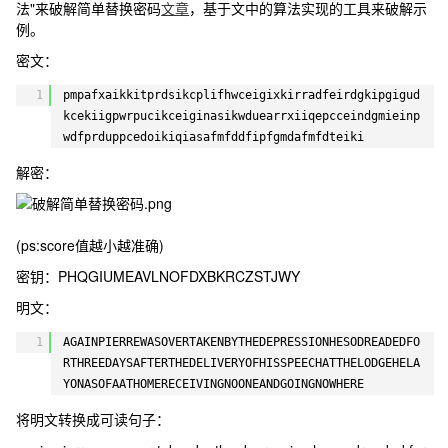
法"来破解简单替换密码
文章
，基于文中的算法实现的工具来破解示
例。
密文：
1
pmpafxaikkitprdsikcplifhwceigixkirradfeirdgkipgigud
kcekiigpwrpucikceiginasikwduearrxiiqepcceindgmieinp
wdfprduppcedoikiqiasafmfddfipfgmdafmfdteiki
解密：
(ps:score值越小越准确)
密钥：
PHQGIUMEAVLNOFDXBKRCZSTJWY
明文：
1
AGAINPIERREWASOVERTAKENBYTHEDEPRESSIONHESODREADEDFO
RTHREEDAYSAFTERTHEDELIVERYOFHISSPEECHATTHELODGEHELA
YONASOFAATHOMERECEIVINGNOONEANDGOINGNOWHERE
将明文转换成可读句子：