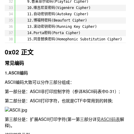
32
9.普莱菲尔密码(Playfair Cipher)
33
10.维吉尼亚密码(Vigenère Cipher)
34
11.自动密钥密码(Autokey Cipher)
35
12.博福特密码(Beaufort Cipher)
36
13.滚动密钥密码(Running Key Cipher)
37
14.Porta密码(Porta Cipher)
38
15.同音替换密码(Homophonic Substitution Cipher)
39
16.仿射密码(Affine Cipher)
0x02 正文
40
17.培根密码(Baconian Cipher)
41
18.ADFGX和ADFGVX密码(ADFG/VX Cipher)
常见编码
42
19.双密码(Bifid Cipher)
43
20.三分密码(Trifid Cipher)
1.ASCII编码
44
21.四方密码(Four-Square Cipher)
ASCII编码大致可以分作三部分组成：
45
22.棋盘密码（Checkerboard Cipher)
46
23.跨棋盘密码(Straddle Checkerboard Cipher)
第一部分是：ASCII非打印控制字符（参详ASCII码表中0-31）;
47
24.分组摩尔斯替换密码(Fractionated Morse Cipher)
第二部分是：ASCII打印字符，也就是CTF中常用到的转换;
48
25.Bazeries密码(Bazeries Cipher)
49
26.Digrafid密码(Digrafid Cipher)
50
27.格朗普雷密码(Grandpré Cipher)
第三部分是：扩展ASCII打印字符(第一第三部分详见
ASCII码表
解
51
28.比尔密码(Beale ciphers)
释)。
52
29.键盘密码(Keyboard Cipher)
53