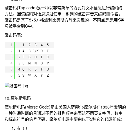
敲击码(Tap code)是一种以非常简单的方式对文本信息进行编码的
方法。因该编码对信息通过使用一系列的点击声音来编码而命名，
敲击码是基于5×5方格波利比奥斯方阵来实现的，不同点是是用K字
母被整合到C中。
敲击码表:
1
1  2  3  4  5
2
1 A  B C/K D  E
3
2 F  G  H  I  J 
4
3 L  M  N  O  P
5
4 Q  R  S  T  U
6
5 V  W  X  Y  Z
12.莫尔斯电码
摩尔斯电码(Morse Code)是由美国人萨缪尔·摩尔斯在1836年发明的
一种时通时断的且通过不同的排列顺序来表达不同英文字母、数字
和标点符号的信号代码，摩尔斯电码主要由以下5种它的代码组成：
点（.）