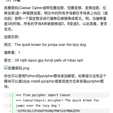
凯撒密码(Caesar Cipher或称恺撒加密、恺撒变换、变换加密、位
移加密)是一种替换加密，明文中的所有字母都在字母表上向后（或
向前）按照一个固定数目进行偏移后被替换成密文。例，当偏移量
是3的时候，所有的字母A将被替换成D，B变成E，以此类推，更多
参考
。
加密实例：
明文：
The quick brown fox jumps over the lazy dog
偏移量：1
密文：
Uif rvjdl cspxo gpy kvnqt pwfs uif mbaz eph
你也可以使用Python的pycipher模块来加解密，如果提示没有这个
模块可以通过
pip install pycipher
或者其他方式来安装pycipher模
块。
1
>>> from pycipher import Caesar
2
>>> Caesar(key=1).encipher('The quick brown fox 
3
jumps over the lazy dog')
4
'UIFRVJDLCSPXOGPYKVNQTPWFSUIFMBAZEPH'