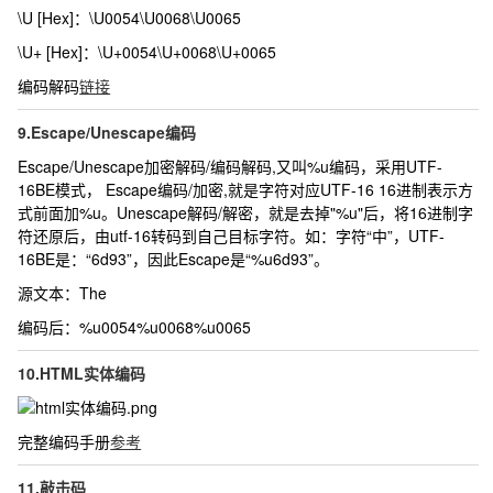
\U [Hex]：
\U0054\U0068\U0065
\U+ [Hex]：
\U+0054\U+0068\U+0065
编码解码
链接
9.Escape/Unescape编码
Escape/Unescape加密解码/编码解码,又叫%u编码，采用UTF-
16BE模式， Escape编码/加密,就是字符对应UTF-16 16进制表示方
式前面加%u。Unescape解码/解密，就是去掉"%u"后，将16进制字
符还原后，由utf-16转码到自己目标字符。如：字符“中”，UTF-
16BE是：“6d93”，因此Escape是“%u6d93”。
源文本：
The
编码后：
%u0054%u0068%u0065
10.HTML实体编码
完整编码手册
参考
11.敲击码