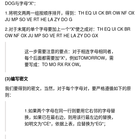
DOG
与字母"
X
"：
1.将明文两两一组按顺序排开，得到：
TH EQ UI CK BR OW NF OX
JU MP SO VE RT HE LA ZY DO G
2.对于末尾的单个字母要加上一个"
X
"使之成对：
TH EQ UI CK BR
OW NF OX JU MP SO VE RT HE LA ZY DO GX
这一步需要注意的要点：对于相连字母相同者，
每个后面都需要加"
X
"，例如
TOMORROW
，需
要写成：
TO MO RX RX OW
。
(3)编写密文
我们要得到的密文，当然，对于每个字母对，要严格遵循如下的原
则：
1.如果两个字母在同一行则要用它右邻的字母替
换，如果已在最右边，则用该行最左边的替换，
如明文为"
CE
"，依据上表，应替换为"
EG
"；