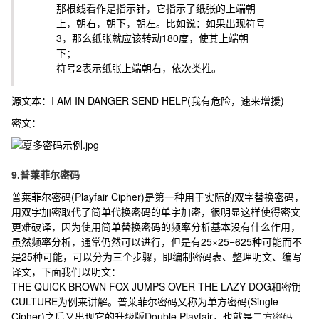
那根线看作是指示针，它指示了纸张的上端朝
上，朝右，朝下，朝左。比如说：如果出现符号
3，那么纸张就应该转动180度，使其上端朝
下；
符号2表示纸张上端朝右，依次类推。
源文本：
I AM IN DANGER SEND HELP(我有危险，速来增援)
密文：
9.普莱菲尔密码
普莱菲尔密码(Playfair Cipher)是第一种用于实际的双字替换密码，
用双字加密取代了简单代换密码的单字加密，很明显这样使得密文
更难破译，因为使用简单替换密码的频率分析基本没有什么作用，
虽然频率分析，通常仍然可以进行，但是有25×25=625种可能而不
是25种可能，可以分为三个步骤，即编制密码表、整理明文、编写
译文，下面我们以明文：
THE QUICK BROWN FOX JUMPS OVER THE LAZY DOG
和密钥
CULTURE
为例来讲解。普莱菲尔密码又称为单方密码(Single
Cipher)之后又出现它的升级版Double Playfair，也就是
二方密码