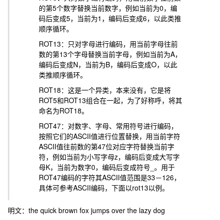
的第5个数字替换当前数字，例如当前为0，编
码后变成5，当前为1，编码后变成6，以此类推
顺序循环。
ROT13：只对字母进行编码，用当前字母往前
数的第13个字母替换当前字母，例如当前为A，
编码后变成N，当前为B，编码后变成O，以此
类推顺序循环。
ROT18：这是一个异类，本来没有，它是将
ROT5和ROT13组合在一起，为了好称呼，将其
命名为ROT18。
ROT47：对数字、字母、常用符号进行编码，
按照它们的ASCII值进行位置替换，用当前字符
ASCII值往前数的第47位对应字符替换当前字
符，例如当前为小写字母z，编码后变成大写字
母K，当前为数字0，编码后变成符号_。用于
ROT47编码的字符其ASCII值范围是33－126，
具体可参考ASCII编码，下面以rot13以例。
明文：
the quick brown fox jumps over the lazy dog