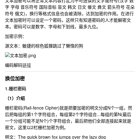
文本加密可以将正常文本内容打乱为不可连读的文字或符号(汉字 数
字 字母 音乐符号 国际音标 盲文 韩文 日文 傣文 彝文 箭头符号 花朵
符号 俄文)，换行等格式信息也会被清除，达到加密的作用。在进行
文本加密时可以设定一个密码，这样只有知道密码的人才能解密文
本。密码可以是数字、字母和下划线，最多九位。
加密示例：
源文本：
敏捷的棕色狐狸跳过了懒惰的狗
编码解码
链接
换位加密
1.栅栏密码
（1）介绍
栅栏密码(Rail-fence Cipher)就是把要加密的明文分成N个一组，然
后把每组的第1个字符组合，每组第2个字符组合...每组的第N(最后
一个分组可能不足N个)个字符组合，最后把他们全部连接起来就是
密文，这里以2栏栅栏加密为例。
明文：
The quick brown fox jumps over the lazy dog