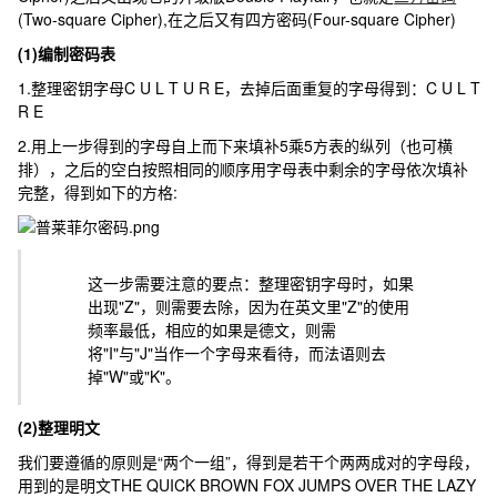
(Two-square Cipher),在之后又有四方密码(Four-square Cipher)
(1)编制密码表
1.整理密钥字母
C U L T U R E
，去掉后面重复的字母得到：
C U L T
R E
2.用上一步得到的字母自上而下来填补5乘5方表的纵列（也可横
排），之后的空白按照相同的顺序用字母表中剩余的字母依次填补
完整，得到如下的方格:
这一步需要注意的要点：整理密钥字母时，如果
出现"Z"，则需要去除，因为在英文里"Z"的使用
频率最低，相应的如果是德文，则需
将"I"与"J"当作一个字母来看待，而法语则去
掉"W"或"K"。
(2)整理明文
我们要遵循的原则是“两个一组”，得到是若干个两两成对的字母段，
用到的是明文
THE QUICK BROWN FOX JUMPS OVER THE LAZY