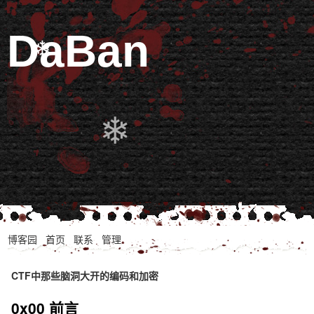
DaBan
❄
❄
❄
博客园
首页
联系
管理
CTF中那些脑洞大开的编码和加密
0x00 前言