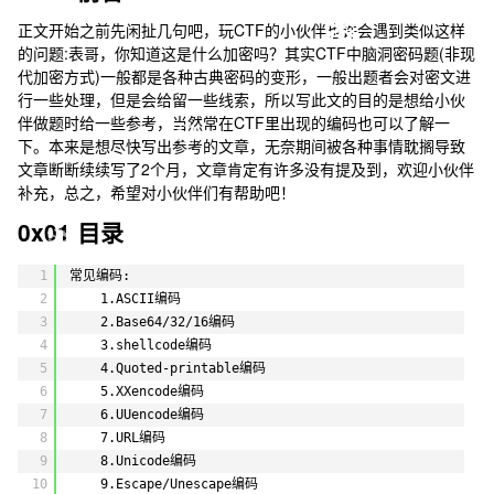
❄
正文开始之前先闲扯几句吧，玩CTF的小伙伴也许会遇到类似这样
的问题:表哥，你知道这是什么加密吗？其实CTF中脑洞密码题(非现
代加密方式)一般都是各种古典密码的变形，一般出题者会对密文进
行一些处理，但是会给留一些线索，所以写此文的目的是想给小伙
伴做题时给一些参考，当然常在CTF里出现的编码也可以了解一
❄
下。本来是想尽快写出参考的文章，无奈期间被各种事情耽搁导致
文章断断续续写了2个月，文章肯定有许多没有提及到，欢迎小伙伴
补充，总之，希望对小伙伴们有帮助吧！
0x01 目录
❄
1
常见编码:
2
1.ASCII编码
3
2.Base64/32/16编码
❄
4
3.shellcode编码
5
4.Quoted-printable编码
6
5.XXencode编码
7
6.UUencode编码
8
7.URL编码
❄
9
8.Unicode编码
10
9.Escape/Unescape编码