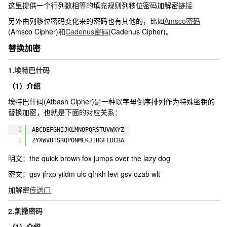
这里提供一个行列数相等的填充规则列移位密码加解密
链接
另外由列移位密码变化来的密码也有其他的，比如
Amsco密码
(Amsco Cipher)和
Cadenus密码
(Cadenus Cipher)。
替换加密
1.埃特巴什码
（1）介绍
埃特巴什码(Atbash Cipher)是一种以字母倒序排列作为特殊密钥的
替换加密，也就是下面的对应关系：
1
ABCDEFGHIJKLMNOPQRSTUVWXYZ
2
ZYXWVUTSRQPONMLKJIHGFEDCBA
明文：
the quick brown fox jumps over the lazy dog
密文：
gsv jfrxp yildm ulc qfnkh levi gsv ozab wlt
加解密
传送门
2.凯撒密码
（1）介绍