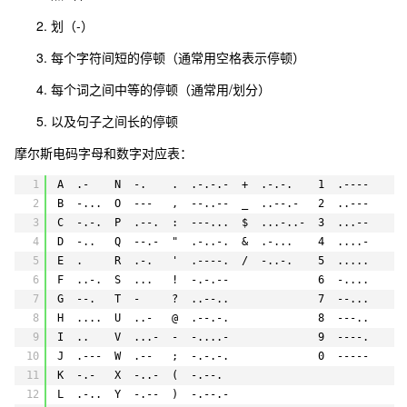
划（-）
每个字符间短的停顿（通常用空格表示停顿）
每个词之间中等的停顿（通常用
/
划分）
以及句子之间长的停顿
摩尔斯电码字母和数字对应表：
1
A  .-    N  -.    .  .-.-.-  +  .-.-.    1  .----
2
B  -...  O  ---   ,  --..--  _  ..--.-   2  ..---
3
C  -.-.  P  .--.  :  ---...  $  ...-..-  3  ...--
4
D  -..   Q  --.-  "  .-..-.  &  .-...    4  ....-
5
E  .     R  .-.   '  .----.  /  -..-.    5  .....
6
F  ..-.  S  ...   !  -.-.--              6  -....
7
G  --.   T  -     ?  ..--..              7  --...
8
H  ....  U  ..-   @  .--.-.              8  ---..
9
I  ..    V  ...-  -  -....-              9  ----.
10
J  .---  W  .--   ;  -.-.-.              0  -----
11
K  -.-   X  -..-  (  -.--.           
12
L  .-..  Y  -.--  )  -.--.-          