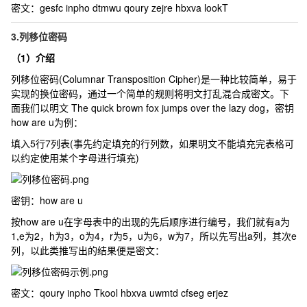
密文：
gesfc inpho dtmwu qoury zejre hbxva lookT
3.列移位密码
（1）介绍
列移位密码(Columnar Transposition Cipher)是一种比较简单，易于
实现的换位密码，通过一个简单的规则将明文打乱混合成密文。下
面我们以明文 The quick brown fox jumps over the lazy dog，密钥
how are u为例：
填入5行7列表(事先约定填充的行列数，如果明文不能填充完表格可
以约定使用某个字母进行填充)
密钥：
how are u
按how are u在字母表中的出现的先后顺序进行编号，我们就有a为
1,e为2，h为3，o为4，r为5，u为6，w为7，所以先写出a列，其次e
列，以此类推写出的结果便是密文：
密文：
qoury inpho Tkool hbxva uwmtd cfseg erjez