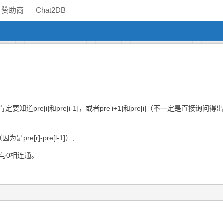
赞助商
Chat2DB
re[i]和pre[i-1]，或者pre[i+1]和pre[i]（不一定是直接询问得
re[r]-pre[l-1]）,
与0相连通。