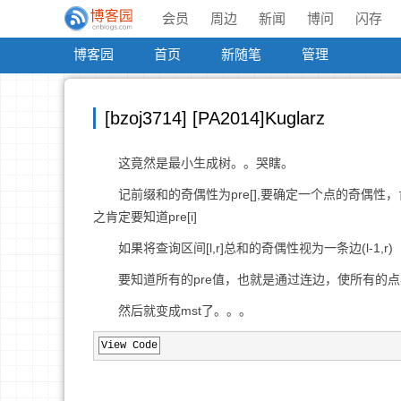
会员
周边
新闻
博问
闪存
博客园
首页
新随笔
管理
[bzoj3714] [PA2014]Kuglarz
这竟然是最小生成树。。哭瞎。
记前缀和的奇偶性为pre[],要确定一个点的奇偶性，肯定要知道p
之肯定要知道pre[i]
如果将查询区间[l,r]总和的奇偶性视为一条边(l-1,r)（因为是p
要知道所有的pre值，也就是通过连边，使所有的点
然后就变成mst了。。。
View Code