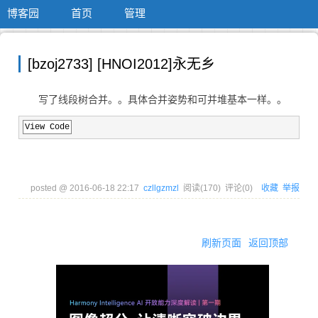
博客园
首页
管理
[bzoj2733] [HNOI2012]永无乡
写了线段树合并。。具体合并姿势和可并堆基本一样。。
View Code
posted @
2016-06-18 22:17
czllgzmzl
阅读(
170
) 评论(
0
)
收藏
举报
刷新页面
返回顶部