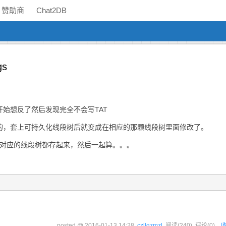
赞助商
Chat2DB
gs
想反了然后发现完全不会写TAT
，套上可持久化线段树后就变成在相应的那颗线段树里面修改了。
对应的线段树都存起来，然后一起算。。。
posted @
2016-01-13 14:28
czllgzmzl
阅读(
240
) 评论(
0
)