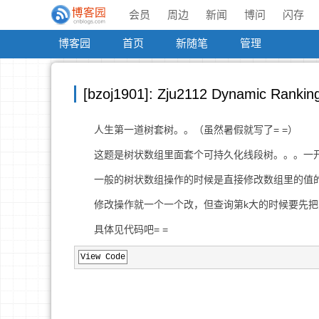
会员
周边
新闻
博问
闪存
博客园
首页
新随笔
管理
[bzoj1901]: Zju2112 Dynamic Rankin
人生第一道树套树。。（虽然暑假就写了= =）
这题是树状数组里面套个可持久化线段树。。。一开始
一般的树状数组操作的时候是直接修改数组里的值的
修改操作就一个一个改，但查询第k大的时候要先把
具体见代码吧= =
View Code