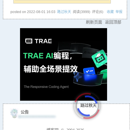
posted on
2022-08-01 16:03
路过秋天
阅读(
3999
) 评论(
6
)
收藏
举报
刷新页面
返回顶部
路过秋天
公告