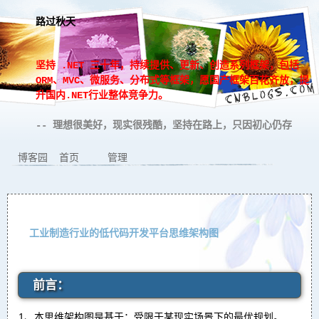
路过秋天
坚持 .NET 三十年，持续提供、更新、创造系列框架，包括
ORM、MVC、微服务、分布式等框架，愿国产框架百花齐放，提
升国内.NET行业整体竞争力。
-- 理想很美好，现实很残酷，坚持在路上，只因初心仍存
博客园
首页
管理
工业制造行业的低代码开发平台思维架构图
前言：
1、本思维架构图是基于：受限于某现实场景下的最优规划。