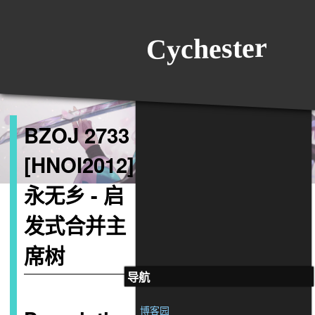
Cychester
BZOJ 2733
[HNOI2012]
永无乡 - 启
发式合并主
席树
导航
博客园