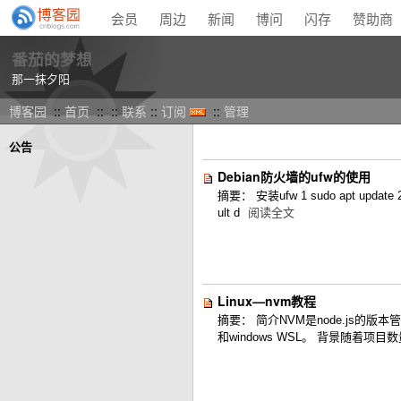
会员
周边
新闻
博问
闪存
赞助商
番茄的梦想
那一抹夕阳
博客园
::
首页
:: ::
联系
::
订阅
::
管理
公告
Debian防火墙的ufw的使用
摘要： 安装ufw 1 sudo apt update 
ult d
阅读全文
Linux—nvm教程
摘要： 简介NVM是node.js的版本管
和windows WSL。 背景随着