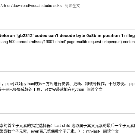
/zh-cn/download/visual-studio-sdks
阅读全文
r: 'gb2312' codec can't decode byte 0x8b in position 1: illega
ang.500.com/shtml/ssq/19001.shtml' page =urllib.request.urlopen(u
ip可以对python的第三方库进行安装、更新、卸载等操作，十分方便。 pip的全称：packa
于是已经集成好的工具，只要安装就能在Python
阅读全文
属于其父元素的首个子元素的指定选择器：last-child 选取属于其父元素的最后一个子
奇数个子元素，even表示第偶数个子元素。）：nth-last-
阅读全文