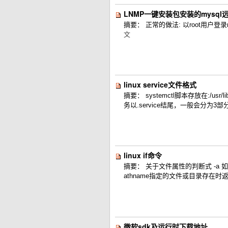
LNMP一键安装包安装的mysq
摘要： 正常的做法: 以root用户登录mysql: gra
文
linux service文件格式
摘要： systemctl脚本存放在:/us
务以.service结尾，一般会分为3部分：[U
linux if命令
摘要： 关于文件属性的判断式 -a 如
athname指定的文件或目录存在时返回
微软sdk及运行时下载地址