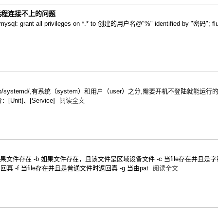
l远程连接不上的问题
nt all privileges on *.* to 创建的用户名@"%" identified by "密码"; flush pri
r/lib/systemd/,有系统（system）和用户（user）之分,需要开机不登陆就能运行
nit]、[Service]
阅读全文
果文件存在 -b 如果文件存在，且该文件是区域设备文件 -c 当file存在并且是字符
真 -f 当file存在并且是普通文件时返回真 -g 当由pat
阅读全文