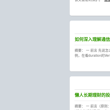
如何深入理解通信协
摘要： 一 前言 先说
例，在看duration的V
懒人长期理财的投
摘要： 一 前言（原则