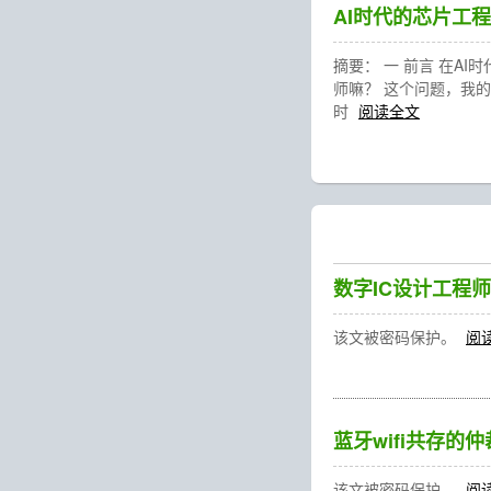
AI时代的芯片工程师
摘要： 一 前言 在A
师嘛？ 这个问题，我
时
阅读全文
数字IC设计工程
该文被密码保护。
阅
蓝牙wifi共存的
该文被密码保护。
阅