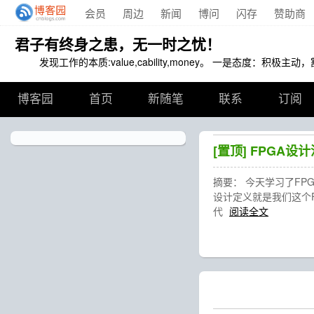
会员
周边
新闻
博问
闪存
赞助商
君子有终身之患，无一时之忧！
发现工作的本质:value,cability,money。 一是态度：积极主
博客园
首页
新随笔
联系
订阅
[置顶]
FPGA设计
摘要： 今天学习了F
设计定义就是我们这个F
代
阅读全文