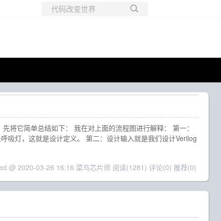
所有博客
当前博客
，先将它简单总结如下： 我在对上面的流程图进行解释： 第一：
吸灯，这就是设计定义。 第二：设计输入就是我们设计Verilog
ted @ 2020-03-26 16:16 菜鸟芯片师
阅读(1281)
评论(0)
推荐(0)