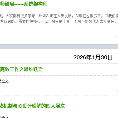
破局------系统架构师
I时代，大家都有很多思考：比如AI正在大步发展，AI编程也很厉害，即我
的看待思路，需要抓住核心一点：AI只是工具。 1.AI不能替代人去扛责
p
2026年1月30日
师高效工作之思维跃迁
读全文
仲裁机制与IC设计理解的四大层次
读全文