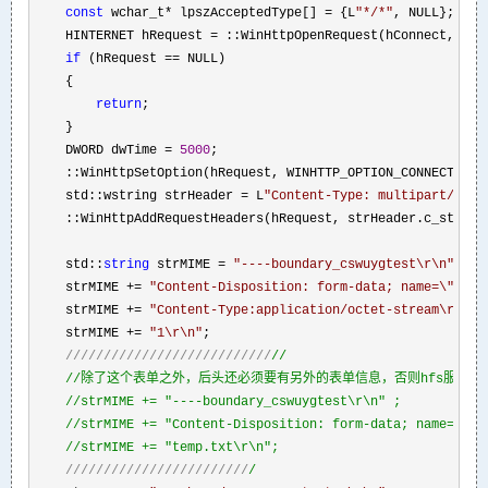
const
 wchar_t* lpszAcceptedType[] = {L
"
*/*
"
, NULL};

    HINTERNET hRequest 
= ::WinHttpOpenRequest(hConnect, L
"
P
if
 (hRequest ==
 NULL)

    {

return
;

    }

    DWORD dwTime 
= 
5000
;

    ::WinHttpSetOption(hRequest, WINHTTP_OPTION_CONNECT_TIM
    std::wstring strHeader 
= L
"
Content-Type: multipart/form
    ::WinHttpAddRequestHeaders(hRequest, strHeader.c_str(),
    std::
string
 strMIME = 
"
----boundary_cswuygtest\r\n
"
;

    strMIME 
+= 
"
Content-Disposition: form-data; name=\"ufil
    strMIME 
+= 
"
Content-Type:application/octet-stream\r\n\r
    strMIME 
+= 
"
1\r\n
"
;

///////////////////////////
//
//
除了这个表单之外，后头还必须要有另外的表单信息，否则hfs服务端
//
strMIME += "----boundary_cswuygtest\r\n" ;

//
strMIME += "Content-Disposition: form-data; name=\"nam
//
strMIME += "temp.txt\r\n";
////////////////////////
/