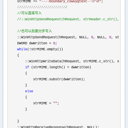
    strMIME += 
"
----boundary_cswuygtest--\r\n
"
;

////////////////////////
/
//
可以直接写入

//
::WinHttpSendRequest(hRequest, strHeader.c_str(), str
//
也可以后面分步写入
    ::WinHttpSendRequest(hRequest, NULL, 
0
, NULL, 
0
, strMIM
    DWORD dwWritten 
= 
0
;

while
(!
strMIME.empty())

    {

        ::WinHttpWriteData(hRequest, strMIME.c_str(), strMI
if
 (strMIME.length() >
 dwWritten)

        {

            strMIME.substr(dwWritten);

        }

else
        {

            strMIME 
= 
""
;

        }

    }

    ::WinHttpReceiveResponse(hRequest, NULL);
