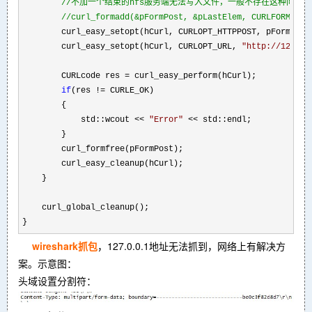
//
不加一个结束的hfs服务端无法写入文件，一般不存在这种问题，
//
curl_formadd(&pFormPost, &pLastElem, CURLFORM_COP
        curl_easy_setopt(hCurl, CURLOPT_HTTPPOST, pFormPost)
        curl_easy_setopt(hCurl, CURLOPT_URL, 
"
http://127.0.
        CURLcode res 
=
 curl_easy_perform(hCurl);

if
(res !=
 CURLE_OK)

        {

            std::wcout 
<< 
"
Error
"
 <<
 std::endl;

        }

        curl_formfree(pFormPost);

        curl_easy_cleanup(hCurl);

    }

    curl_global_cleanup();

}
wireshark抓包
，127.0.0.1地址无法抓到，网络上有解决方
案。示意图：
头域设置分割符：