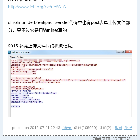
http://www.ietf.org/rfc/rfc2616
chroimumde breakpad_sender代码中也有post表单上传文件部
分，只不过它是用WinInet写的。
2015 补充上传文件时的抓包信息：
posted on
2013-07-11 22:43
-银光-
阅读(
108939
) 评论(
2
)
收藏
举报
刷新页面
返回顶部