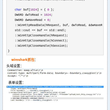
char
 buf[
1024
] = { 
0
 };

    DWORD dwToRead 
= 
1024
;

    DWORD dwHaveRead 
= 
0
;

    ::WinHttpReadData(hRequest, buf, dwToRead, 
&
dwHaveRead);
    std::cout 
<< buf <<
 std::endl;

    ::WinHttpCloseHandle(hRequest);

    ::WinHttpCloseHandle(hConnect);

    ::WinHttpCloseHandle(hSession);

}
wireshark抓包
：
头域设置：
表单设置：