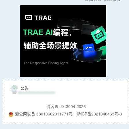
公告
博客园
© 2004-2026
浙公网安备 33010602011771号
浙ICP备2021040463号-3