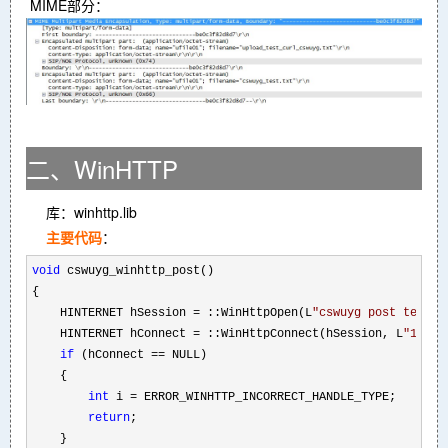
MIME部分：
二、WinHTTP
库：winhttp.lib
主要代码
：
void
 cswuyg_winhttp_post()

{

    HINTERNET hSession 
= ::WinHttpOpen(L
"
cswuyg post test/1
    HINTERNET hConnect 
= ::WinHttpConnect(hSession, L
"
127.0
if
 (hConnect ==
 NULL)

    {

int
 i =
 ERROR_WINHTTP_INCORRECT_HANDLE_TYPE;

return
;

    }
