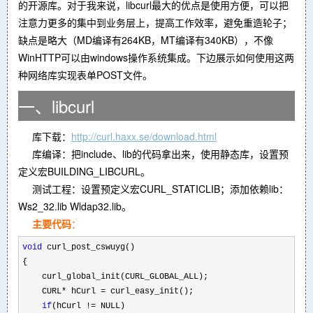
的开源库。对于我来说，libcurl最大的优点是使用方便，可以把
注意力更多的集中到业务层上，提高工作效率，避免重造轮子；
缺点是略大（MD编译有264KB，MT编译有340KB），不像
WinHTTP可以由windows操作系统集成。下边展示如何使用这两
种网络库实现表单POST文件。
一、libcurl
库下载：
http://curl.haxx.se/download.html
库编译：把include、lib的代码拿出来，使用静态库，设置预
定义宏BUILDING_LIBCURL。
测试工程：设置预定义宏CURL_STATICLIB；添加依赖lib：
Ws2_32.lib Wldap32.lib。
主要代码
：
void
 curl_post_cswuyg()

{

    curl_global_init(CURL_GLOBAL_ALL);

    CURL
* hCurl =
 curl_easy_init();

if
(hCurl !=
 NULL)
