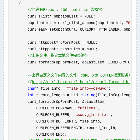
    {

//
也许有Expect: 100-continue，去掉它
        curl_slist* pOptionList =
 NULL;

        pOptionList 
= curl_slist_append(pOptionList, 
"
Expec
        curl_easy_setopt(hCurl, CURLOPT_HTTPHEADER, pOptionL
        curl_httppost
* pFormPost =
 NULL;

        curl_httppost
* pLastElem =
 NULL;

//
上传文件，指定本地文件完整路径
        curl_formadd(&pFormPost, &pLastElem, CURLFORM_COPYN
//
上传自定义文件内容的文件，CURLFORM_BUFFER指定服务端文件
//
http://curl.haxx.se/libcurl/c/curl_formadd.html
char
* file_info = 
"
file_info——cswuyg
"
;

int
 record_length = std::
string
(file_info).length();
        curl_formadd(
&pFormPost, &
pLastElem,

            CURLFORM_COPYNAME, 
"
ufile01
"
,

            CURLFORM_BUFFER, 
"
cswuyg_test.txt
"
,

            CURLFORM_BUFFERPTR, file_info,

            CURLFORM_BUFFERLENGTH, record_length,

            CURLFORM_END);
