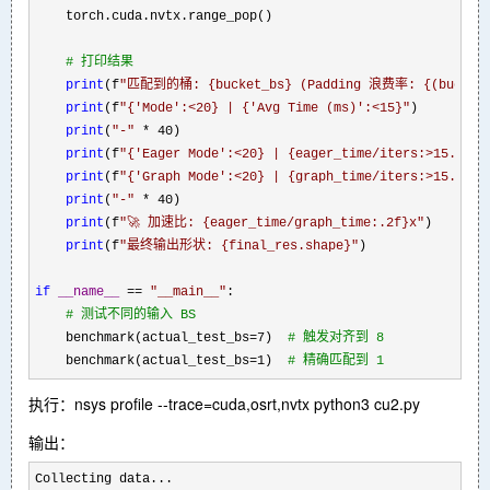
    torch.cuda.nvtx.range_pop()

#
 打印结果
print
(f
"
匹配到的桶: {bucket_bs} (Padding 浪费率: {(bucket_bs
print
(f
"
{'Mode':<20} | {'Avg Time (ms)':<15}
"
)

print
(
"
-
"
 * 40
)

print
(f
"
{'Eager Mode':<20} | {eager_time/iters:>15.4f}
"
print
(f
"
{'Graph Mode':<20} | {graph_time/iters:>15.4f}
"
print
(
"
-
"
 * 40
)

print
(f
"
🚀 加速比: {eager_time/graph_time:.2f}x
"
)

print
(f
"
最终输出形状: {final_res.shape}
"
)

if
__name__
 == 
"
__main__
"
:

#
 测试不同的输入 BS
    benchmark(actual_test_bs=7)  
#
 触发对齐到 8
    benchmark(actual_test_bs=1)  
#
 精确匹配到 1
执行：nsys profile --trace=cuda,osrt,nvtx python3 cu2.py
输出：