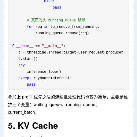
else
:

pass
#
 真正的从 running_queue 移除
for
 req 
in
 to_remove_from_running:

            running_queue.remove(req)

if
__name__
 == 
"
__main__
"
:

    t 
= threading.Thread(target=user_request_producer, daem
    t.start()

try
:

        inference_loop()

except
 KeyboardInterrupt:

pass
叠加上 prefill 优先之后的连续批处理代码也较为简单，主要是维
护三个变量：waiting_queue、running_queue、
current_batch。
5. KV Cache