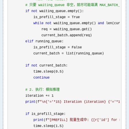
#
 只要 waiting_queue 非空，就尽可能填满 MAX_BATCH_SIZE
if
not
 waiting_queue.empty():

            is_prefill_stage 
=
 True

while
not
 waiting_queue.empty() 
and
 len(current
                req 
=
 waiting_queue.get()

                current_batch.append(req)

elif
 running_queue:

            is_prefill_stage 
=
 False

            current_batch 
=
 list(running_queue)

if
not
 current_batch:

            time.sleep(
0.5
)

continue
#
 2. 执行：模拟推理
        iteration += 1

print
(f
"
\n{'='*15} Iteration {iteration} {'='*15}
"
)

if
 is_prefill_stage:

print
(f
"
[PREFILL] 批量生成中: {[r['id'] for r in 
            time.sleep(
1.5
) 
