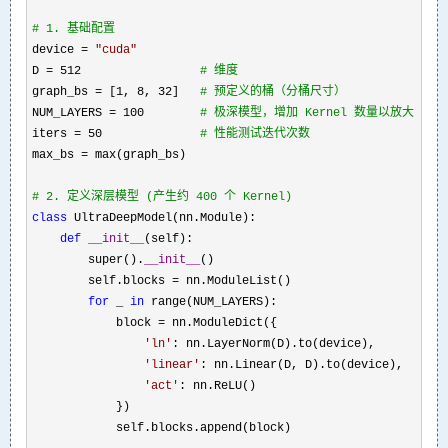
#
 1. 基础配置
device = 
"
cuda
"
D 
= 512                 
#
 维度
graph_bs = [1, 8, 32]   
#
 预定义的桶（分桶尺寸）
NUM_LAYERS = 100        
#
 极深模型，增加 Kernel 数量以放大 Gra
iters = 50              
#
 性能测试迭代次数
max_bs =
 max(graph_bs)

#
 2. 定义深层模型 (产生约 400 个 Kernel)
class
 UltraDeepModel(nn.Module):

def
__init__
(self):

        super().
__init__
()

        self.blocks 
=
 nn.ModuleList()

for
 _ 
in
 range(NUM_LAYERS):

            block 
=
 nn.ModuleDict({

'
ln
'
: nn.LayerNorm(D).to(device),

'
linear
'
: nn.Linear(D, D).to(device),

'
act
'
: nn.ReLU()

            })

            self.blocks.append(block)
