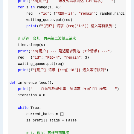
print
(
"
\n[用户] --- 爆发式请求到达 (3个请求) ---
"
)

for
 i 
in
 range(1, 4
):

        req 
= {
"
id
"
: f
"
REQ-{i}
"
, 
"
remain
"
: random.randint(2
        waiting_queue.put(req)

print
(f
"
[用户] 请求 {req['id']} 进入等待队列
"
)

#
 延迟一会儿，再来第二波单点请求
    time.sleep(5
)

print
(
"
\n[用户] --- 延迟请求到达 (1个请求) ---
"
)

    req 
= {
"
id
"
: 
"
REQ-4
"
, 
"
remain
"
: 3
}

    waiting_queue.put(req)

print
(f
"
[用户] 请求 {req['id']} 进入等待队列
"
)

def
 inference_loop():

print
(
"
--- 连续批处理引擎：多请求 Prefill 模式 ---
"
)

    iteration 
=
 0

while
 True:

        current_batch 
=
 []

        is_prefill_stage 
=
 False

#
 1. 调度：构建当前批次