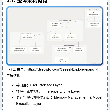
图 2, 来自：https://deepwiki.com/GeeeekExplorer/nano-vllm
三层结构
接口层：User Interface Layer
推理引擎中控层：Inference Engine Layer
显存管理和模型执行层：Memory Management & Model
Execution Layer