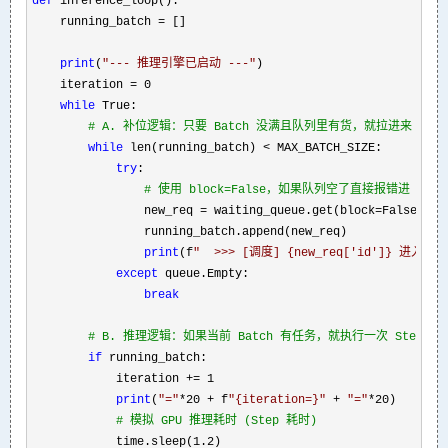
def
 inference_loop():

    running_batch 
=
 []

print
(
"
--- 推理引擎已启动 ---
"
)

    iteration 
=
 0

while
 True:

#
 A. 补位逻辑：只要 Batch 没满且队列里有货，就拉进来
while
 len(running_batch) <
 MAX_BATCH_SIZE:

try
:

#
 使用 block=False，如果队列空了直接报错进 ex
                new_req = waiting_queue.get(block=
False)

                running_batch.append(new_req)

print
(f
"
  >>> [调度] {new_req['id']} 进入 Ba
except
 queue.Empty:

break
#
 B. 推理逻辑：如果当前 Batch 有任务，就执行一次 Step
if
 running_batch:

            iteration 
+= 1

print
(
"
=
"
*20 + f
"
{iteration=}
"
 + 
"
=
"
*20
)

#
 模拟 GPU 推理耗时 (Step 耗时)
            time.sleep(1.2
) 
