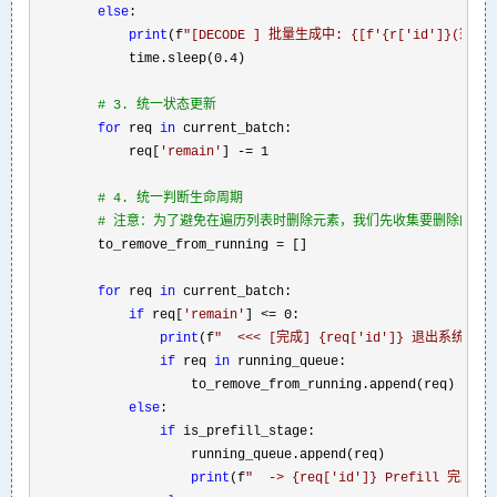
else
:

print
(f
"
[DECODE ] 批量生成中: {[f'{r['id']}(剩{r['r
            time.sleep(
0.4
) 

#
 3. 统一状态更新
for
 req 
in
 current_batch:

            req[
'
remain
'
] -= 1

#
 4. 统一判断生命周期
#
 注意：为了避免在遍历列表时删除元素，我们先收集要删除的对
        to_remove_from_running =
 []

for
 req 
in
 current_batch:

if
 req[
'
remain
'
] <=
 0:

print
(f
"
  <<< [完成] {req['id']} 退出系统
"
)

if
 req 
in
 running_queue:

                    to_remove_from_running.append(req)

else
:

if
 is_prefill_stage:

                    running_queue.append(req)

print
(f
"
  -> {req['id']} Prefill 完成，转