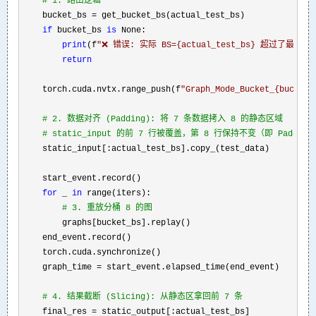
#
 1. 路由逻辑
    bucket_bs =
 get_bucket_bs(actual_test_bs)

if
 bucket_bs 
is
 None:

print
(f
"
❌ 错误: 实际 BS={actual_test_bs} 超过了最大分桶
return
    torch.cuda.nvtx.range_push(f
"
Graph_Mode_Bucket_{bucket_
#
 2. 数据对齐 (Padding): 将 7 条数据拷入 8 的静态区域
#
 static_input 的前 7 行被覆盖，第 8 行保持不变（即 Padding
    static_input[:actual_test_bs].copy_(test_data)

    start_event.record()

for
 _ 
in
 range(iters):

#
 3. 重放分桶 8 的图
        graphs[bucket_bs].replay()

    end_event.record()

    torch.cuda.synchronize()

    graph_time 
=
 start_event.elapsed_time(end_event)

#
 4. 结果截断 (Slicing): 从静态区拿回前 7 条
    final_res =
 static_output[:actual_test_bs]
