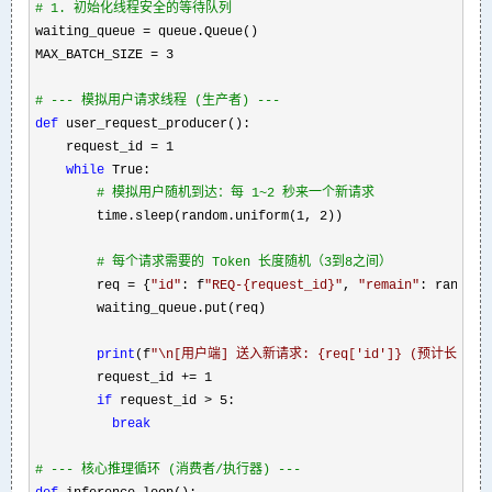
#
 1. 初始化线程安全的等待队列
waiting_queue =
 queue.Queue()

MAX_BATCH_SIZE 
= 3

#
 --- 模拟用户请求线程 (生产者) ---
def
 user_request_producer():

    request_id 
= 1

while
 True:

#
 模拟用户随机到达：每 1~2 秒来一个新请求
        time.sleep(random.uniform(1, 2
))

#
 每个请求需要的 Token 长度随机（3到8之间）
        req = {
"
id
"
: f
"
REQ-{request_id}
"
, 
"
remain
"
: random.
        waiting_queue.put(req)

print
(f
"
\n[用户端] 送入新请求: {req['id']} (预计长度: {re
        request_id 
+= 1

if
 request_id > 5
:

break
#
 --- 核心推理循环 (消费者/执行器) ---