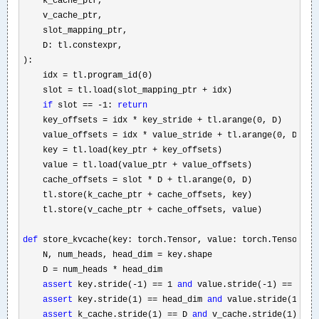
    k_cache_ptr,

    v_cache_ptr,

    slot_mapping_ptr,

    D: tl.constexpr,

):

    idx 
=
 tl.program_id(0)

    slot 
= tl.load(slot_mapping_ptr +
 idx)

if
 slot == -1: 
return
    key_offsets 
= idx * key_stride +
 tl.arange(0, D)

    value_offsets 
= idx * value_stride +
 tl.arange(0, D)

    key 
= tl.load(key_ptr +
 key_offsets)

    value 
= tl.load(value_ptr +
 value_offsets)

    cache_offsets 
= slot * D +
 tl.arange(0, D)

    tl.store(k_cache_ptr 
+
 cache_offsets, key)

    tl.store(v_cache_ptr 
+
 cache_offsets, value)

def
 store_kvcache(key: torch.Tensor, value: torch.Tensor, k
    N, num_heads, head_dim 
=
 key.shape

    D 
= num_heads *
 head_dim

assert
 key.stride(-1) == 1 
and
 value.stride(-1) == 1

assert
 key.stride(1) == head_dim 
and
 value.stride(1) ==
assert
 k_cache.stride(1) == D 
and
 v_cache.stride(1) ==
 D