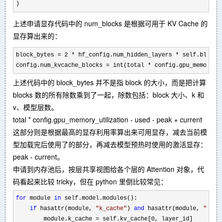
)
上述申请显存代码中的 num_blocks 是根据可用于 KV Cache 的
显存算出来的：
block_bytes = 2 * hf_config.num_hidden_layers * self.block_
config.num_kvcache_blocks 
= int(total * config.gpu_memory_u
上述代码中的 block_bytes 并不是指 block 的大小，而是把计算
blocks 数的所有除数乘到了一起，除数包括：block 大小、k 和
v、模型层数。
total * config.gpu_memory_utilization - used - peak + current
这部分则是根据最高的显存利用率算出来可用显存，减去当前模
型加载完后使用了的部分，再减去模型预热时使用的激活显存：
peak - current
。
申请到内存池后，按层共享视图给各个层的 Attention 对象，代
码看起来比较 tricky，但在 python 里倒比较常见：
for
 module 
in
 self.model.modules():

if
 hasattr(module, 
"
k_cache
"
) 
and
 hasattr(module, 
"
v_ca
        module.k_cache 
=
 self.kv_cache[0, layer_id]
