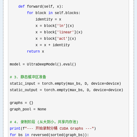
def
 forward(self, x):

for
 block 
in
 self.blocks:

            identity 
=
 x

            x 
= block[
'
ln
'
](x)

            x 
= block[
'
linear
'
](x)

            x 
= block[
'
act
'
](x)

            x 
= x +
 identity 

return
 x

model 
=
 UltraDeepModel().eval()

#
 3. 静态缓冲区准备
static_input = torch.empty(max_bs, D, device=
device)

static_output 
= torch.empty(max_bs, D, device=
device)

graphs 
=
 {}

graph_pool 
=
 None

#
 4. 录制阶段 (从大到小，共享内存池)
print
(f
"
--- 开始录制分桶 CUDA Graphs ---
"
for
 bs 
in
 reversed(sorted(graph_bs)):
