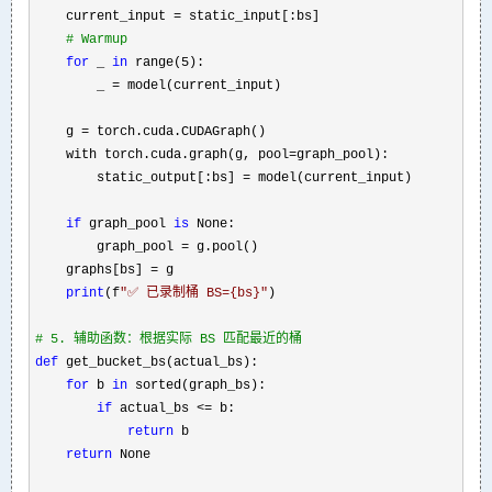
    current_input 
=
 static_input[:bs]

#
 Warmup
for
 _ 
in
 range(5
):

        _ 
=
 model(current_input)

    g 
=
 torch.cuda.CUDAGraph()

    with torch.cuda.graph(g, pool
=
graph_pool):

        static_output[:bs] 
=
 model(current_input)

if
 graph_pool 
is
 None:

        graph_pool 
=
 g.pool()

    graphs[bs] 
=
 g

print
(f
"
✅ 已录制桶 BS={bs}
"
)

#
 5. 辅助函数：根据实际 BS 匹配最近的桶
def
 get_bucket_bs(actual_bs):

for
 b 
in
 sorted(graph_bs):

if
 actual_bs <=
 b:

return
 b

return
 None
