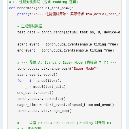
#
 6. 性能对比测试 (包含 Padding 逻辑)
def
 benchmark(actual_test_bs=7
):

print
(f
"
\n--- 性能测试开始: 实际请求 BS={actual_test_bs} -
#
 生成测试数据
    test_data = torch.randn(actual_test_bs, D, device=
device
    start_event 
= torch.cuda.Event(enable_timing=
True)

    end_event 
= torch.cuda.Event(enable_timing=
True)

#
 --- 段落 A: Standard Eager Mode (直接跑 7 个) ---
    torch.cuda.nvtx.range_push(
"
Eager_Mode
"
)

    start_event.record()

for
 _ 
in
 range(iters):

        _ 
=
 model(test_data)

    end_event.record()

    torch.cuda.synchronize()

    eager_time 
=
 start_event.elapsed_time(end_event)

    torch.cuda.nvtx.range_pop()

#
 --- 段落 B: CUDA Graph Mode (Padding 对齐到 8) ---