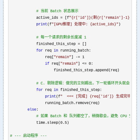
#
 当前 Batch 状态展示
            active_ids = [f
"
{r['id']}(剩{r['remain']-1})
"
f
print
(f
"
[GPU推理] 处理中: {active_ids}
"
)

#
 每一个请求的剩余长度减 1
            finished_this_step =
 []

for
 req 
in
 running_batch:

                req[
"
remain
"
] -= 1

if
 req[
"
remain
"
] <=
 0:

                    finished_this_step.append(req)

#
 C. 剔除逻辑：做完的立刻踢出，下一轮循环开头就会有新
for
 req 
in
 finished_this_step:

print
(f
"
  <<< [完成] {req['id']} 生成完毕，
                running_batch.remove(req)

else
:

#
 如果 Batch 和 队列都空了，稍微歇会，避免 CPU 空转
            time.sleep(0.5
)

#
 --- 启动程序 ---