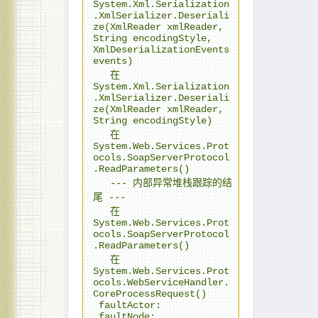
System.Xml.Serialization
.XmlSerializer.Deseriali
ze(XmlReader xmlReader, 
String encodingStyle, 
XmlDeserializationEvents 
events)

   在 
System.Xml.Serialization
.XmlSerializer.Deseriali
ze(XmlReader xmlReader, 
String encodingStyle)

   在 
System.Web.Services.Prot
ocols.SoapServerProtocol
.ReadParameters()

   --- 内部异常堆栈跟踪的结
尾 ---

   在 
System.Web.Services.Prot
ocols.SoapServerProtocol
.ReadParameters()

   在 
System.Web.Services.Prot
ocols.WebServiceHandler.
CoreProcessRequest()

 faultActor: 

 faultNode: 
