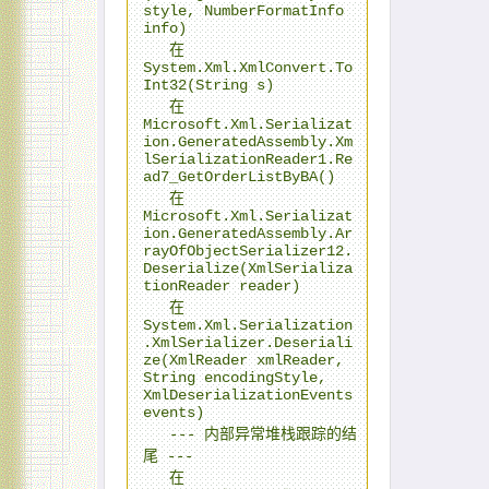
style, NumberFormatInfo 
info)

   在 
System.Xml.XmlConvert.To
Int32(String s)

   在 
Microsoft.Xml.Serializat
ion.GeneratedAssembly.Xm
lSerializationReader1.Re
ad7_GetOrderListByBA()

   在 
Microsoft.Xml.Serializat
ion.GeneratedAssembly.Ar
rayOfObjectSerializer12.
Deserialize(XmlSerializa
tionReader reader)

   在 
System.Xml.Serialization
.XmlSerializer.Deseriali
ze(XmlReader xmlReader, 
String encodingStyle, 
XmlDeserializationEvents 
events)

   --- 内部异常堆栈跟踪的结
尾 ---

   在 