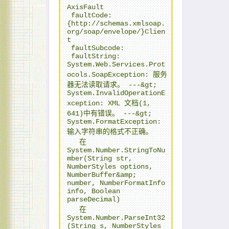
AxisFault

 faultCode: 
{http://schemas.xmlsoap.
org/soap/envelope/}Clien
t

 faultSubcode: 

 faultString: 
System.Web.Services.Prot
ocols.SoapException: 服务
器无法读取请求。 ---&gt; 
System.InvalidOperationE
xception: XML 文档(1, 
641)中有错误。 ---&gt; 
System.FormatException: 
输入字符串的格式不正确。

   在 
System.Number.StringToNu
mber(String str, 
NumberStyles options, 
NumberBuffer&amp; 
number, NumberFormatInfo 
info, Boolean 
parseDecimal)

   在 
System.Number.ParseInt32
(String s, NumberStyles 