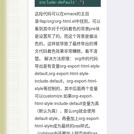
include-default
'."
这段代码可以在emacs的主目
录/lisp/org/org-html.el中找到，可以
看到其中对于代码着色的背景pre块
是设置死了的。而这个背景是偏淡
色的，这样就导致了最终导出的博
文代码着色效果非常糟糕，看不清
楚。 解决方法原理： org中的代码
导出是有变量org-export-html-style-
default,org-export-html-style-
include-default，org-export-html-
style等控制的，其中后面两个变量
可以customize.如果org-export-
html-style-include-default变量为真
（默认为真），那么org就会使用
default-style，再叠加上org-export-
html-style成为最终的css样式。
（cnblogs中还要加上网页中的css