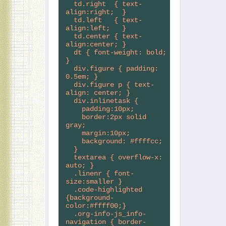
  td.right  { text-
align:right;  }
  td.left   { text-
align:left;   }
  td.center { text-
align:center; }
  dt { font-weight: bold; 
}
  div.figure { padding: 
0.5em; }
  div.figure p { text-
align: center; }
  div.inlinetask {
    padding:10px;
    border:2px solid 
gray;
    margin:10px;
    background: #ffffcc;
  }
  textarea { overflow-x: 
auto; }
  .linenr { font-
size:smaller }
  .code-highlighted 
{background-
color:#ffff00;}
  .org-info-js_info-
navigation { border-