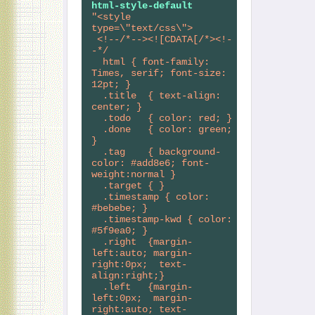
html-style-default
"<style 
type=\"text/css\">
 <!--/*--><![CDATA[/*><!-
-*/
  html { font-family: 
Times, serif; font-size: 
12pt; }
  .title  { text-align: 
center; }
  .todo   { color: red; }
  .done   { color: green; 
}
  .tag    { background-
color: #add8e6; font-
weight:normal }
  .target { }
  .timestamp { color: 
#bebebe; }
  .timestamp-kwd { color: 
#5f9ea0; }
  .right  {margin-
left:auto; margin-
right:0px;  text-
align:right;}
  .left   {margin-
left:0px;  margin-
right:auto; text-