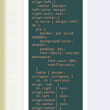
align:left;}
  .center {margin-
left:auto; margin-
right:auto; text-
align:center;}
  p.verse { margin-left: 
3% }
  pre {
    border: 1pt solid 
#AEBDCC;
    background-color: 
#F3F5F7;
    padding: 5pt;
    font-family: courier, 
monospace;
        font-size: 90%;
        overflow:auto;
  }
  table { border-
collapse: collapse; }
  td, th { vertical-
align: top;  }
  th.right  { text-
align:center;  }
  th.left   { text-
align:center;   }
  th.center { text-
align:center; }