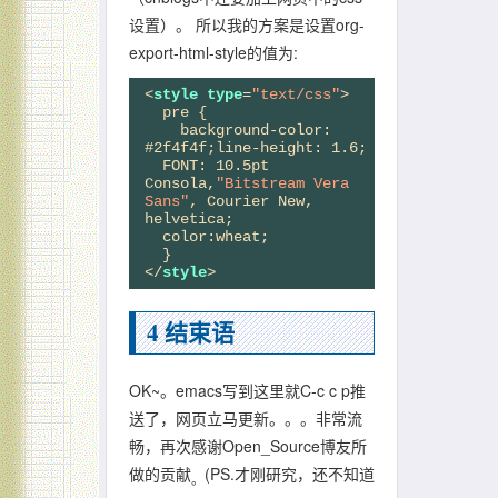
设置）。 所以我的方案是设置org-
export-html-style的值为:
<
style
type
=
"text/css"
>

  pre {

    background-color: 
#2f4f4f;line-height: 1.6;

  FONT: 10.5pt 
Consola,
"Bitstream Vera 
Sans"
, Courier New, 
helvetica;

  color:wheat;

  }

</
style
4
结束语
OK~。emacs写到这里就C-c c p推
送了，网页立马更新。。。非常流
畅，再次感谢Open_Source博友所
做的贡献
(PS.才刚研究，还不知道
。