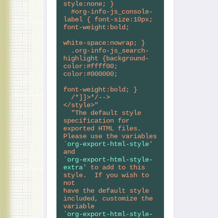
style:none; }
  #org-info-js_console-
label { font-size:10px; 
font-weight:bold;
white-space:nowrap; }
  .org-info-js_search-
highlight {background-
color:#ffff00; 
color:#000000;
font-weight:bold; }
  /*]]>*/-->
</style>"
"The default style 
specification for 
exported HTML files.
Please use the variables 
`
org-export-html-style
' 
and
`
org-export-html-style-
extra
' to add to this 
style.  If you wish to 
not
have the default style 
included, customize the 
variable
`
org-export-html-style-