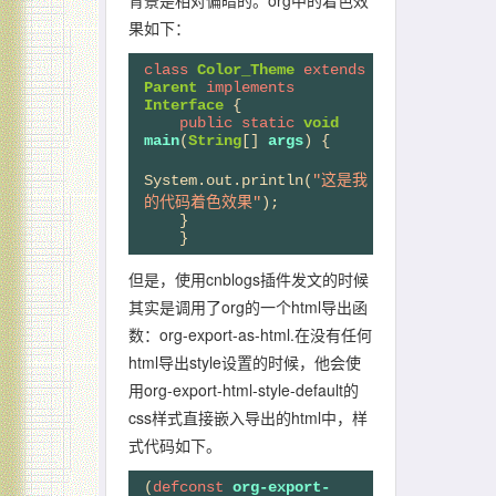
背景是相对偏暗的。org中的着色效
果如下：
class
Color_Theme
extends
Parent
implements
Interface
 {

public
static
void
main
(
String
[] 
args
) {

System.out.println(
"这是我
的代码着色效果"
);

    }

但是，使用cnblogs插件发文的时候
其实是调用了org的一个html导出函
数：org-export-as-html.在没有任何
html导出style设置的时候，他会使
用org-export-html-style-default的
css样式直接嵌入导出的html中，样
式代码如下。
(
defconst
org-export-