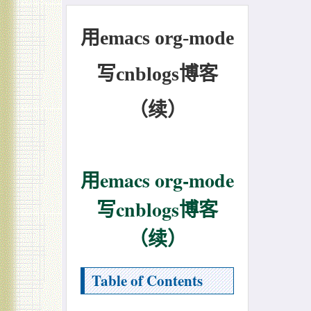
用emacs org-mode
写cnblogs博客
（续）
用emacs org-mode
写cnblogs博客
（续）
Table of Contents