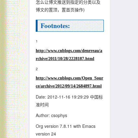
怎么让博文推送到指定的分类以及
博文的置顶，置首页操作)
Footnotes:
1
http://www.cnblogs.com/denrreau/a
rchive/2011/10/28/2228187.html
2
http://www.cnblogs.com/Open_Sour
ce/archive/2012/09/14/2684897.html
Date: 2012-11-16 19:29:29 中国标
准时间
Author: csophys
Org version 7.8.11 with Emacs
version 24