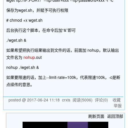
wget ftp://IP:PORT/* --ftp-user=xxx --ftp-password=xxx -r -c
保存为wget.sh，并赋予可执行权限
# chmod +x wget.sh
后台执行这个脚本，在命令后加“&”即可
./wget.sh &
如果希望把执行结果输出到文件的话，前面加 nohup，默认输出
文件名为
nohup
.out
nohup ./wget.sh &
如果要限速的话，加上--limit-rate=100k，代表限速100k，-c是断
点续传的意思。
posted @
2017-06-24 11:18
crxis
阅读(
5006
) 评论(
0
)
收藏
举报
刷新页面
返回顶部