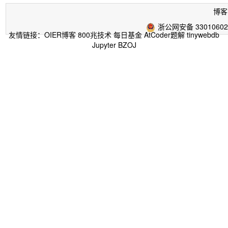
博客
浙公网安备 33010602
友情链接：
OIER博客
800兆技术
每日基金
AtCoder题解
tinywebdb
Jupyter
BZOJ