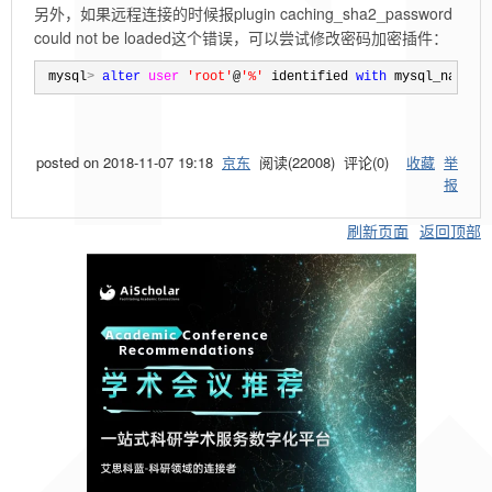
另外，如果远程连接的时候报plugin caching_sha2_password
could not be loaded这个错误，可以尝试修改密码加密插件：
 mysql
>
alter
user
'
root
'
@
'
%
'
 identified 
with
 mysql_native
posted on
2018-11-07 19:18
京东
阅读(
22008
) 评论(
0
)
收藏
举
报
刷新页面
返回顶部