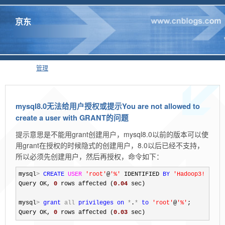
京东
管理
mysql8.0无法给用户授权或提示You are not allowed to
create a user with GRANT的问题
提示意思是不能用grant创建用户，mysql8.0以前的版本可以使
用grant在授权的时候隐式的创建用户，8.0以后已经不支持，
所以必须先创建用户，然后再授权，命令如下：
mysql
>
CREATE
USER
'
root
'
@
'
%
'
 IDENTIFIED 
BY
'
Hadoop3!
'
;

Query OK, 
0
 rows affected (
0.04
 sec)

mysql
>
grant
all
privileges
on
*
.
*
to
'
root
'
@
'
%
'
;

Query OK, 
0
 rows affected (
0.03
 sec)