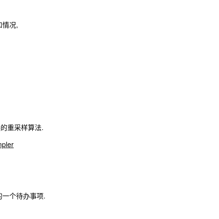
情况,
的重采样算法.
mpler
的一个待办事项.