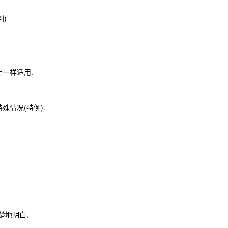
判)
一样适用.
殊情况(特例).
楚地明白,