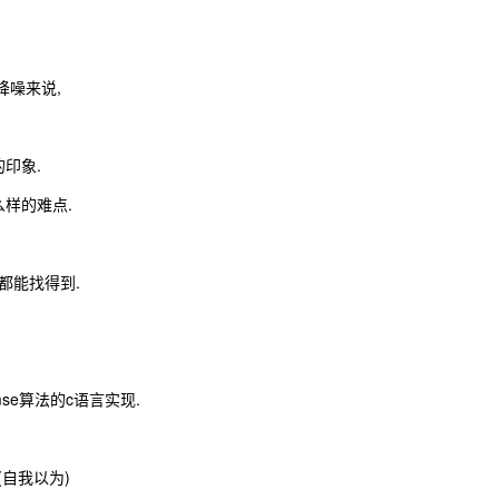
降噪来说,
印象.
样的难点.
,都能找得到.
se算法的c语言实现.
(自我以为)