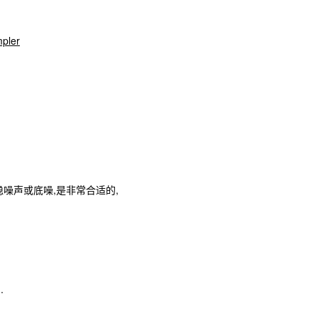
mpler
噪声或底噪,是非常合适的,
.