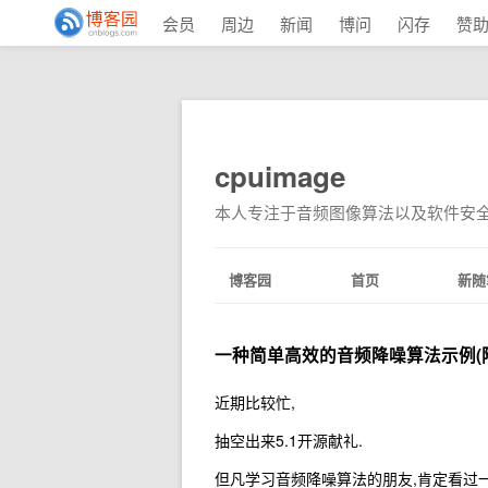
会员
周边
新闻
博问
闪存
赞
cpuimage
本人专注于音频图像算法以及软件安
博客园
首页
新随
一种简单高效的音频降噪算法示例(
近期比较忙,
抽空出来5.1开源献礼.
但凡学习音频降噪算法的朋友,肯定看过一