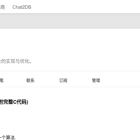
助商
Chat2DB
全的实现与优化。
笔
联系
订阅
管理
附完整C代码)
个算法.