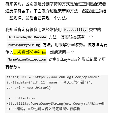
符来实现。区别就是分割字符的方式是通过正则匹配或者
遍历字符罢了。下面就介绍框架带的方法，然后通过总结
一些规律，最后自己实现一个方法。
我知道肯定有很多朋友经常使用
类中的
HttpUtility
方法，其实该类还有一个
UrlEncode/UrlDecode
方法，用来解析url参数。该方法需要
ParseQueryString
传入
url参数部分字符串
，然后返回一个
对象(以key/value的形式记录了所
NameValueCollection
有参数)。
string url = "https://www.cnblogs.com/cplemom/?
id=15&data={'id':12,'name':'今天天气不错'}";

var uri = new Uri(url);

var collection= 
HttpUtility.ParseQueryString(uri.Query);//默认采用
UTF-8编码，当然也可以传入特定编码进行解析
