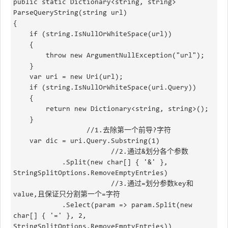
public static Dictionary<string, string> 
ParseQueryString(string url)

{

	if (string.IsNullOrWhiteSpace(url))

	{

		throw new ArgumentNullException("url");

	}

	var uri = new Uri(url);

	if (string.IsNullOrWhiteSpace(uri.Query))

	{

		return new Dictionary<string, string>();

	}

                  //1.去除第一个前导?字符

	var dic = uri.Query.Substring(1)

                        //2.通过&划分各个参数

			.Split(new char[] { '&' }, 
StringSplitOptions.RemoveEmptyEntries)

                        //3.通过=划分参数key和
value,且保证只分割第一个=字符

			.Select(param => param.Split(new 
char[] { '=' }, 2, 
StringSplitOptions.RemoveEmptyEntries))
