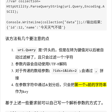
//var collection= 
HttpUtility.ParseQueryString(uri.Query,Encoding.A
SCII);

Console.WriteLine(collection["data"]);//输出结果：  
该方法有几个要注意的点
是?开头的，但是在转为键值对以后被自
uri.Query
动过滤掉了，且只会过滤一个?字符
参数内容会自动使用UTF-8解码
对于传递的数组参数(
),会通过
拼
?ids=1&ids=2
,
接
在参数字符中通过&划分后，只会把
第一个=前的字符串
作为key
基于上述一些要求就可以自己写一个解析参数的方式了。