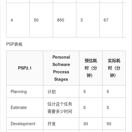
Test
修改代
90
130
了
码，提
函
交修
4
50
850
3
67
编
改）
函
Reporti
报告
30
60
PSP表格
ng
Test
测试报
Personal
30
30
预估耗
实际耗
Repor
告
Software
PSP2.1
时（分
时（分
Process
钟）
钟）
Size
Stages
计算工
Measur
10
10
作量
ement
Planning
计划
5
5
Postmo
估计这个任务
Estimate
5
5
rtem &
事后总
需要多少时间
Proces
结, 并提
Development
开发
30
50
s
出过程
20
30