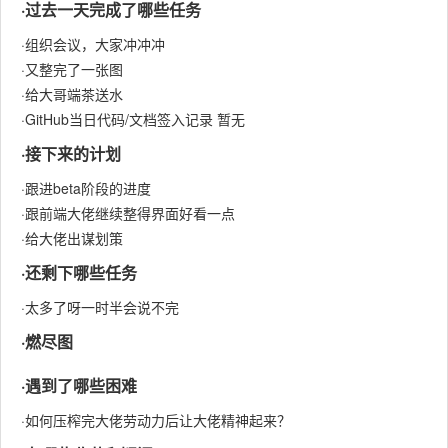
·过去一天完成了哪些任务
·组织会议，大家冲冲冲
·又整完了一张图
·给大哥端茶送水
·GitHub当日代码/文档签入记录 暂无
·接下来的计划
·跟进beta阶段的进度
·跟前端大佬继续整得界面好看一点
·给大佬出谋划策
·还剩下哪些任务
·太多了呀一时半会说不完
·燃尽图
·遇到了哪些困难
·如何压榨完大佬劳动力后让大佬精神起来？