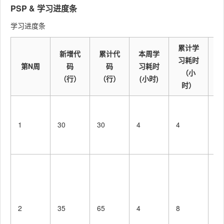
PSP & 学习进度条
需求分
学习进度条
·Analysi
析 (包
40
40
s
括学习
累计学
新增代
累计代
本周学
新技术)
习耗时
第N周
码
码
习耗时
（小
·Design
生成设
（行）
（行）
(小时)
10
10
时）
Spec
计文档
点
·Design
设计复
10
10
目
Review
审
1
30
30
4
4
台
交
代码规
范 (为
·Coding
将
目前的
Standar
10
10
关
开发制
d
传
定合适
索
的规范)
2
35
65
4
8
并