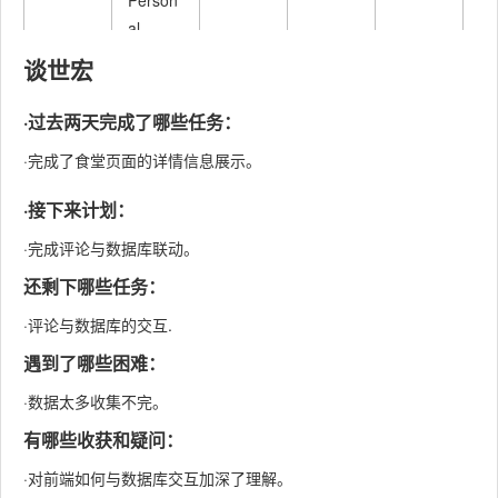
Person
al
Softwar
预估耗
实际耗
谈世宏
PSP2.1
e
时（分
时（分
Proces
钟）
钟）
·过去两天完成了哪些任务：
s
·完成了食堂页面的详情信息展示。
Stages
·接下来计划：
----
----
----
----
·完成评论与数据库联动。
Plannin
计划
20
10
还剩下哪些任务：
g
·评论与数据库的交互.
估计这
遇到了哪些困难：
·Estima
个任务
20
10
te
需要多
·数据太多收集不完。
少时间
有哪些收获和疑问：
Develo
·对前端如何与数据库交互加深了理解。
开发
200
230
pment