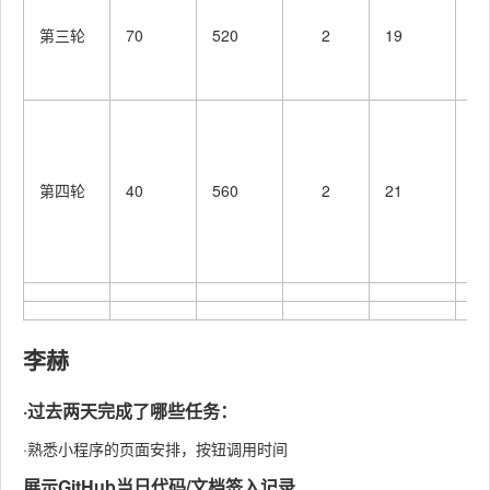
程
第三轮
70
520
2
19
页
参
微
程
据
第四轮
40
560
2
21
参
变
用
李赫
·过去两天完成了哪些任务：
·熟悉小程序的页面安排，按钮调用时间
展示GitHub当日代码/文档签入记录