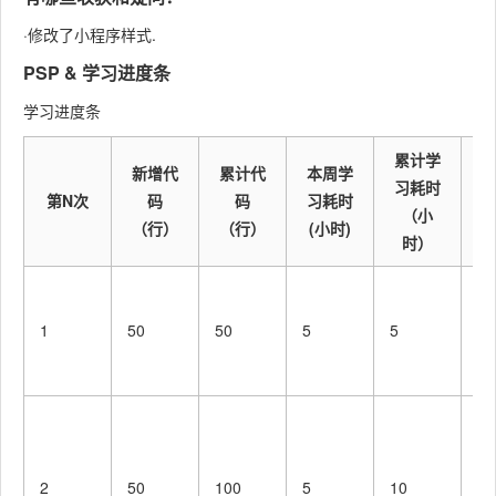
·修改了小程序样式.
PSP & 学习进度条
学习进度条
累计学
新增代
累计代
本周学
习耗时
第N次
码
码
习耗时
（小
（行）
（行）
(小时)
时）
补
修
1
50
50
5
5
能
界
美
程
面
2
50
100
5
10