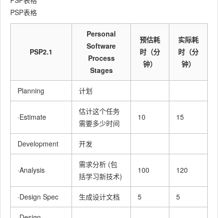
PSP表格
·Test
测试报
PSP表格
10
2
Repor
告
Personal
预估耗
实际耗
·Size
Software
计算工
PSP2.1
时（分
时（分
Measur
10
3
Process
作量
钟）
钟）
ement
Stages
·Postm
Planning
计划
ortem &
事后总
Proces
结, 并提
估计这个任务
·Estimate
10
15
s
出过程
需要多少时间
10
5
Improv
改进计
Development
开发
ement
划
Plan
需求分析 (包
·Analysis
100
120
括学习新技术)
合计
250
260
·Design Spec
生成设计文档
5
5
·Design