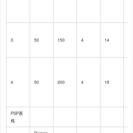
布
局,
g
美
程
3
50
150
4
14
面
布
美
程
面
4
50
200
4
18
布
授
面
PSP表
格