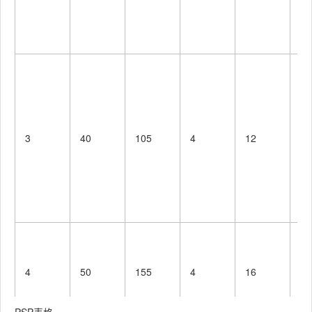
了
具体设
·Design
20
10
搜
计
能
具体编
·Coding
70
110
在
码
页
·Code
代码复
成
20
10
Review
审
索
3
40
105
4
12
能
测试
面
（自我
展
测试，
索
·Test
修改代
20
10
名
码，提
交修
完
改）
食
4
50
155
4
16
面
Reporti
报告
30
10
情
ng
展