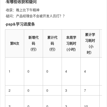
·有哪些收获和疑问
·收获：晚上比下午精神
·疑问：产品经理会不会被开发人员打？？
·psp&学习进度条
累计学
新增代
累计代
本周学
习耗时
第N次
码
码
习耗时
（小
（行）
（行）
(小时)
时）
线
率
1
0
0
4
4
比
高
2
0
0
3
7
暂
晚
2
0
0
3
10
率