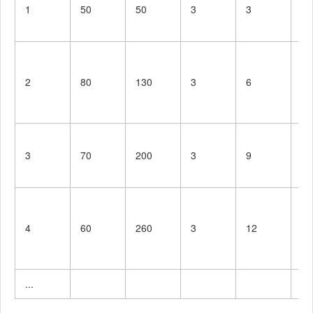
· Postmortem
1
50
50
3
3
开
· 事后总结, 并
& Process
本
提出过程改进
10
10
Improvement
计划
学
Plan
储
2
80
130
3
6
合计
190
180
开
念
学
3
70
200
3
9
函
接
学
程
4
60
260
3
12
界
件
...