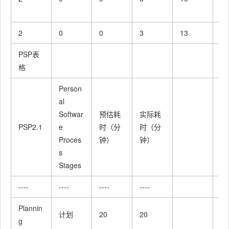
午
2
0
0
3
13
少
PSP表
格
Person
al
Softwar
预估耗
实际耗
PSP2.1
e
时（分
时（分
Proces
钟）
钟）
s
Stages
----
----
----
----
Plannin
计划
20
20
g