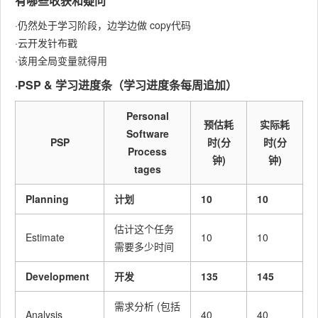
有哪些收获和疑问
·仍然处于学习阶段，边学边做 copy代码
·云开发针布戳
·该用全局变量就得用
·PSP & 学习进度条（学习进度条每周追加）
Personal
预估耗
实际耗
Software
PSP
时(分
时(分
Process
钟)
钟)
tages
Planning
计划
10
10
估计这个任务
Estimate
10
10
需要多少时间
Development
开发
135
145
需求分析 (包括
Analysis
40
40