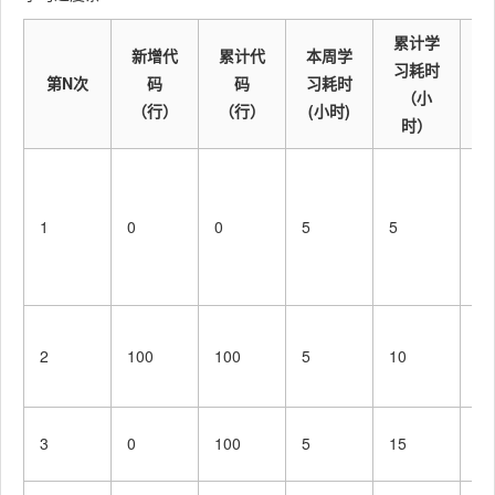
累计学
新增代
累计代
本周学
习耗时
第N次
码
码
习耗时
（小
（行）
（行）
(小时)
时）
初
习
1
0
0
5
5
了
序
据
添
2
100
100
5
10
接
库
学
3
0
100
5
15
发