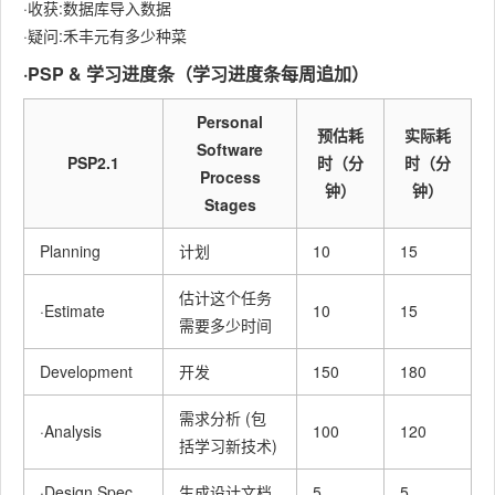
·收获:数据库导入数据
·疑问:禾丰元有多少种菜
·PSP & 学习进度条（学习进度条每周追加）
Personal
预估耗
实际耗
Software
PSP2.1
时（分
时（分
Process
钟）
钟）
Stages
Planning
计划
10
15
估计这个任务
·Estimate
10
15
需要多少时间
Development
开发
150
180
需求分析 (包
·Analysis
100
120
括学习新技术)
·Design Spec
生成设计文档
5
5