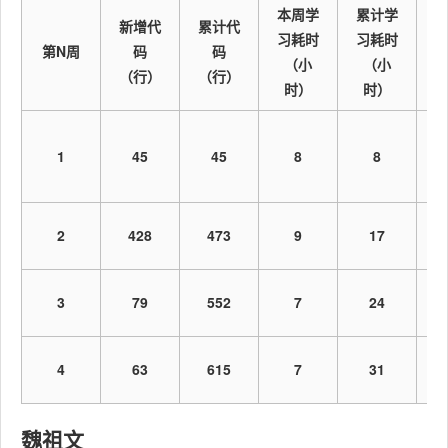
本周学
累计学
新增代
累计代
·Test Repor
测试报告
5
5
习耗时
习耗时
第N周
码
码
（小
（小
（行）
（行）
·Size
计算工作量
5
时）
5
时）
Measurement
·Postmortem &
1
45
事后总结, 并提
45
8
8
Process
出过程改进计
5
10
Improvement
划
Plan
2
428
473
9
17
题
合计
175
210
3
79
552
7
24
4
63
615
7
31
魏祖文