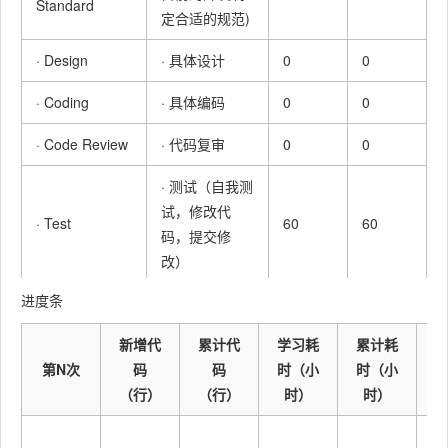
Standard
定合适的规范)
· Design
· 具体设计
0
0
· Coding
· 具体编码
0
0
· Code Review
· 代码复审
0
0
· 测试（自我测
试，修改代
· Test
60
60
码，提交修
改）
进度条
Reporting
报告
0
0
新增代
累计代
学习耗
累计耗
· Test Report
· 测试报告
0
0
第N次
码
码
时（小
时（小
· Size
（行）
（行）
时）
时）
· 计算工作量
0
0
Measurement
学