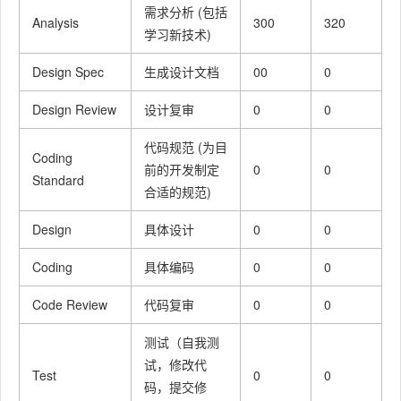
Improv
改进计
需求分析 (包括
Analysis
300
320
ement
划
学习新技术)
Plan
Design Spec
生成设计文档
00
0
合计
200
270
Design Review
设计复审
0
0
代码规范 (为目
Coding
前的开发制定
0
0
Standard
合适的规范)
Design
具体设计
0
0
Coding
具体编码
0
0
Code Review
代码复审
0
0
测试（自我测
试，修改代
Test
0
0
码，提交修