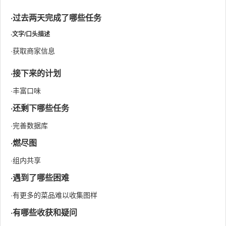
·过去两天完成了哪些任务
·Size
计算工作量
5
5
Measurement
·文字/口头描述
·获取商家信息
·Postmortem &
事后总结, 并提
Process
出过程改进计
5
10
·接下来的计划
Improvement
划
Plan
·丰富口味
·还剩下哪些任务
合计
170
200
·完善数据库
·燃尽图
·组内共享
·遇到了哪些困难
·有更多的菜品难以收集图样
·有哪些收获和疑问