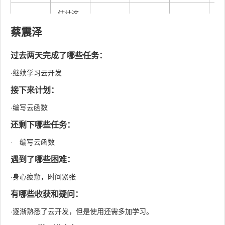
估计这
Estimat
个任务
蔡震泽
20
20
e
需要多
少时间
过去两天完成了哪些任务：
Develo
·继续学习云开发
开发
90
120
pment
接下来计划：
需求分
·编写云函数
Analysi
析 (包
还剩下哪些任务：
0
0
s
括学习
· 编写云函数
新技术)
遇到了哪些困难：
Design
生成设
30
60
·身心疲惫，时间紧张
Spec
计文档
有哪些收获和疑问：
Design
设计复
60
60
Review
审
·逐渐熟悉了云开发，但是使用还需多加学习。