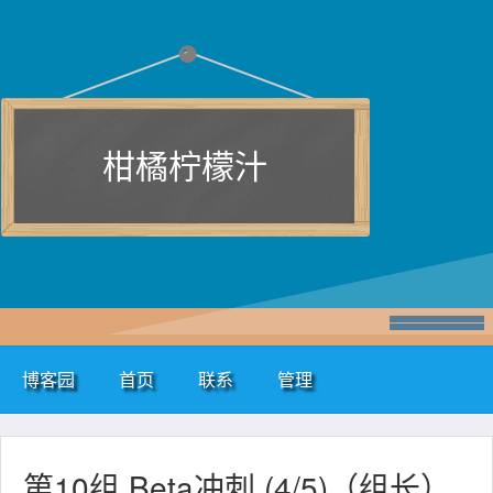
柑橘柠檬汁
博客园
首页
联系
管理
第10组 Beta冲刺 (4/5)（组长）