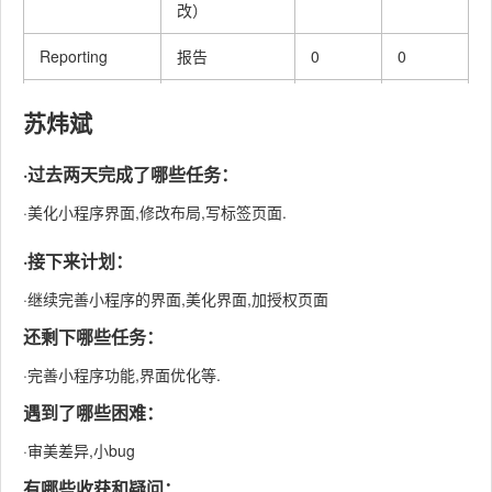
改）
Reporting
报告
0
0
Test Repor
测试报告
0
0
苏炜斌
Size
计算工作量
0
0
·过去两天完成了哪些任务：
Measurement
·美化小程序界面,修改布局,写标签页面.
Postmortem &
事后总结, 并提
Process
·接下来计划：
出过程改进计
0
0
Improvement
划
·继续完善小程序的界面,美化界面,加授权页面
Plan
还剩下哪些任务：
合计
340
380
·完善小程序功能,界面优化等.
遇到了哪些困难：
·审美差异,小bug
有哪些收获和疑问：