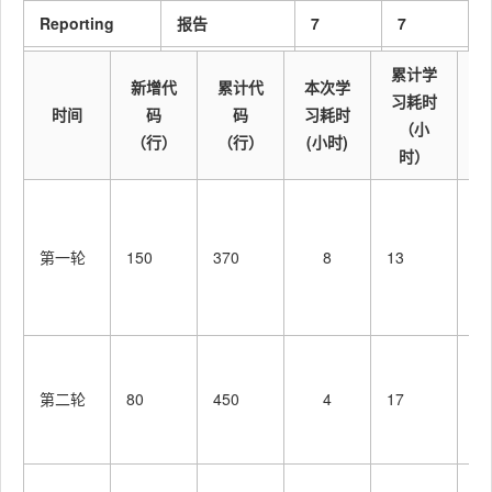
Reporting
报告
7
7
Test Report
测试报告
5
5
累计学
新增代
累计代
本次学
习耗时
时间
码
码
习耗时
Size
计算工作量
2
2
（小
（行）
（行）
(小时)
Measurement
时）
Postmortem &
事后总结, 并提
微
Process
出过程改进计
0
0
程
Improvement
第一轮
150
划
370
8
13
数
Plan
绑
荐
合计
152
162
微
程
第二轮
80
450
4
17
函
参
微