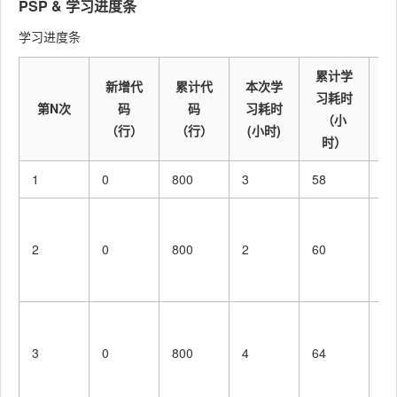
PSP & 学习进度条
代码规
范 (为
学习进度条
Coding
目前的
Standar
0
0
累计学
开发制
新增代
累计代
本次学
d
习耗时
定合适
第N次
码
码
习耗时
（小
的规范)
（行）
（行）
(小时)
时）
具体设
Design
0
0
1
0
800
3
58
云
计
了
具体编
Coding
0
0
函
码
2
0
800
2
60
云
Code
代码复
库
0
0
Review
审
了
测试
函
3
0
800
4
64
（自我
云
测试，
库