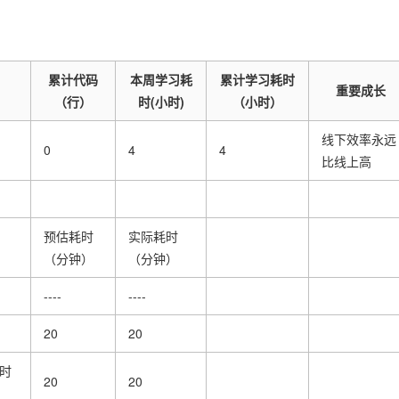
累计代码
本周学习耗
累计学习耗时
重要成长
（行）
时(小时)
（小时）
线下效率永远
0
4
4
比线上高
预估耗时
实际耗时
（分钟）
（分钟）
----
----
20
20
时
20
20