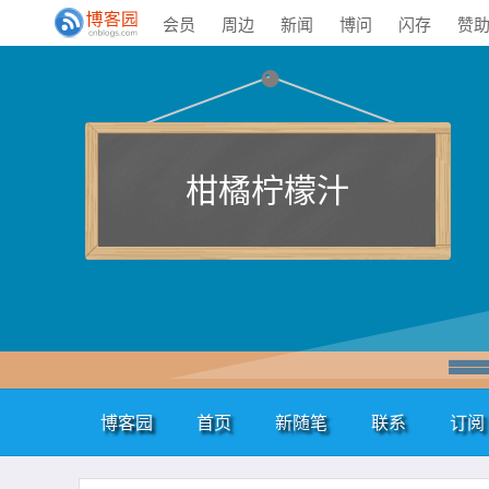
会员
周边
新闻
博问
闪存
赞
柑橘柠檬汁
博客园
首页
新随笔
联系
订阅