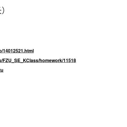
长）
p/14012521.html
fzu/FZU_SE_KClass/homework/11518
tu