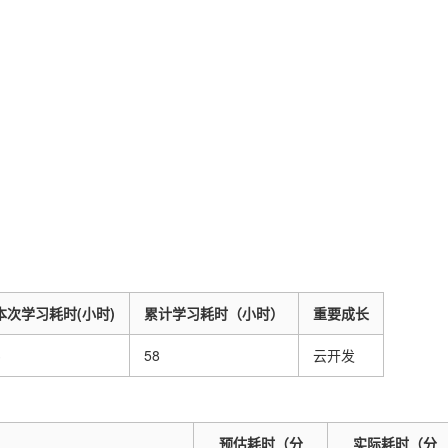
本次学习耗时(小时)
累计学习耗时（小时）
重要成长
3
58
云开发
预估耗时（分
实际耗时（分