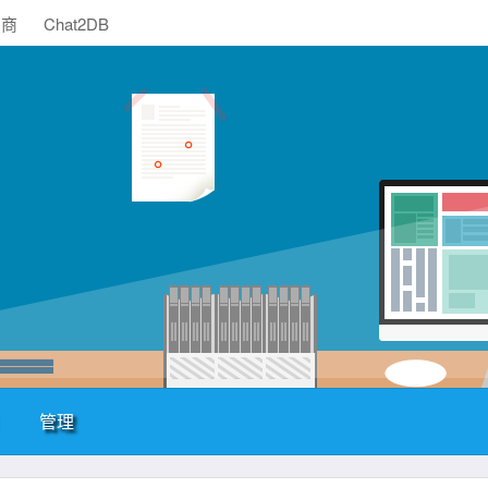
助商
Chat2DB
管理