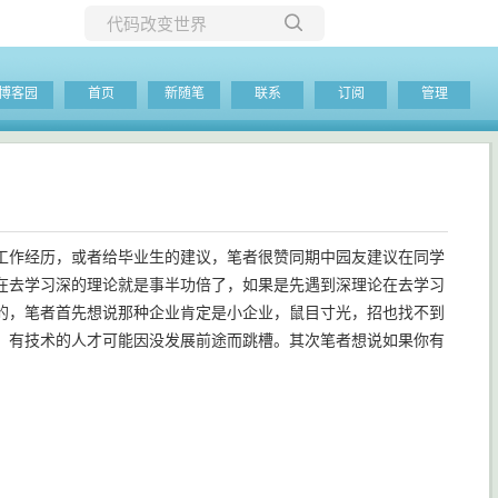
所有博客
博客园
首页
新随笔
联系
订阅
管理
当前博客
工作经历，或者给毕业生的建议，笔者很赞同期中园友建议在同学
在去学习深的理论就是事半功倍了，如果是先遇到深理论在去学习
的，笔者首先想说那种企业肯定是小企业，鼠目寸光，招也找不到
，有技术的人才可能因没发展前途而跳槽。其次笔者想说如果你有