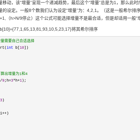
量移动，该“增量”呈现一个递减趋势，最后这个“增量”总是为1，那么此
的设定。一般8个数我们认为设定“增量”为：4,2,1。（这是一般希尔排
3*h(n)+1,（h>N/9停止）这个公式可能选择增量不是最合适，但是却适用
10]={77,1,65,13,81,93,10,5,23,17}将其希尔排序
增量需要自己合适选择
rt(
int
b[
10
])
算出增量为1和4
/
9
;h
=
3
*
h
+
1
);
3
)
i
++
)