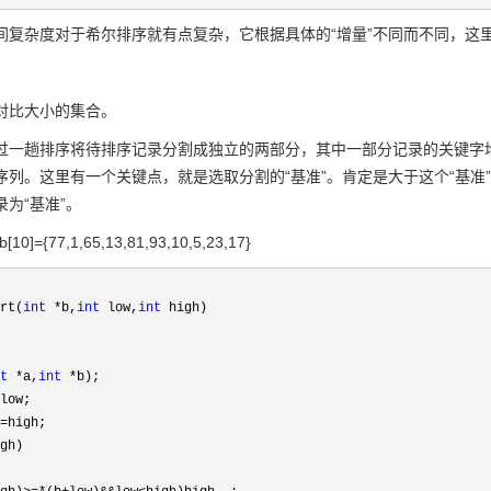
复杂度对于希尔排序就有点复杂，它根据具体的“增量”不同而不同，这里笔者
对比大小的集合。
过一趟排序将待排序记录分割成独立的两部分，其中一部分记录的关键字
序列。这里有一个关键点，就是选取分割的“基准”。肯定是大于这个“基准
为“基准”。
0]={77,1,65,13,81,93,10,5,23,17}
rt(
int
*
b,
int
low,
int
high)
t
*
a,
int
*
b);
low;
=
high;
gh)