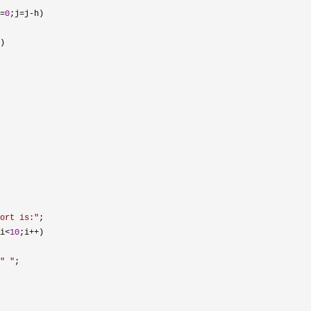
=
0
;j
=
j
-
h)
)
ort is:
"
;
i
<
10
;i
++
)
"
"
;