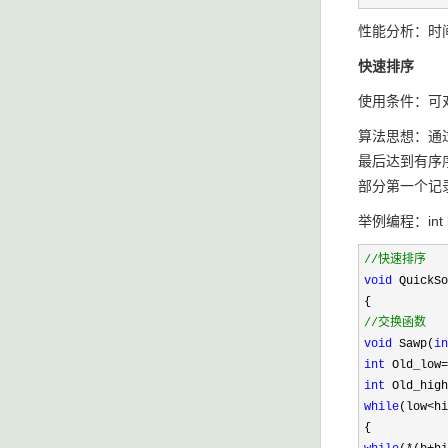
性能分析：时间
快速排序
使用条件：可
算法思想：通
最后达到有序
部分第一个记录
举例编程：int b[1
//
快速排序
void
QuickSo
{
//
交换函数
void
Sawp(
in
int
Old_low
=
int
Old_high
while
(low
<
hi
{