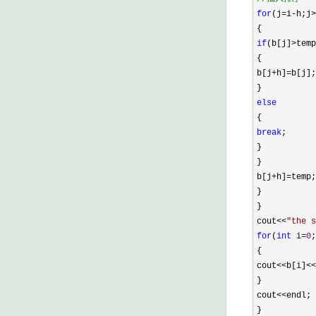
for
(j
=
i
-
h;j
>
{
if
(b[j]
>
temp
{
b[j
+
h]
=
b[j];
}
else
{
break
;
}
}
b[j
+
h]
=
temp;
}
}
cout
<<
"
the s
for
(
int
i
=
0
;
{
cout
<<
b[i]
<<
}
cout
<<
endl;
}