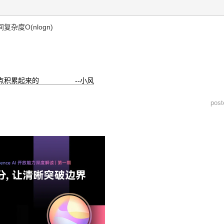
杂度O(nlogn)
一点积累起来的 --小风
pos