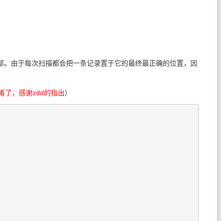
部。由于每次扫描都会把一条记录置于它的最终最正确的位置，因
淆了，感谢zdd的指出
）