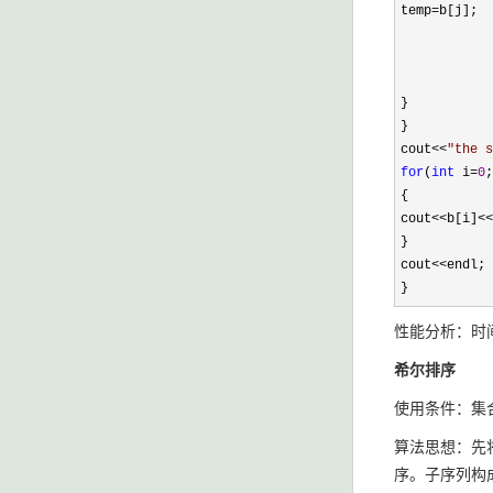
temp=b[j];
b[j]=
b[j+1
}
}
cout
<<
"
the s
for
(
int
i
=
0
;
{
cout
<<
b[i]
<<
}
cout
<<
endl;
}
性能分析：时间
希尔排序
使用条件：集
算法思想：先
序。子序列构