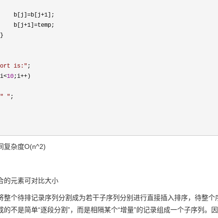
b[j+1];
]=temp;
}
ort is:
"
;
i
<
10
;i
++
)
"
"
;
复杂度O(n^2)
合的元素可对比大小
将整个待排记录序列分割成为若干子序列分别进行直接插入排序，待整个序
成的不是简单“逐段分割”，而是相隔某个“增量”的记录组成一个子序列