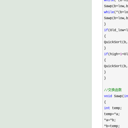
while
(
*
(b
+
hi
Sawp(b
+
low,b
while
(
*
(b
+
lo
Sawp(b
+
low,b
}
if
(Old_low
<
l
{
QuickSort(b,
}
if
(high
+
1
<
Ol
{
QuickSort(b,
}
}
//
交换函数
void
Sawp(
in
{
int
temp;
temp
=*
a;
*
a
=*
b;
*
b
=
temp;