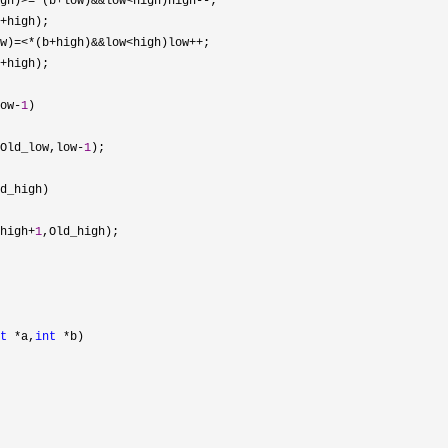
gh)
>=*
(b
+
low)
&&
low
<
high)high
--
;
+
high);
w)=
<*
(b
+
high)
&&
low
<
high)low
++
;
+
high);
ow
-
1
)
Old_low,low
-
1
);
d_high)
high
+
1
,Old_high);
t
*
a,
int
*
b)