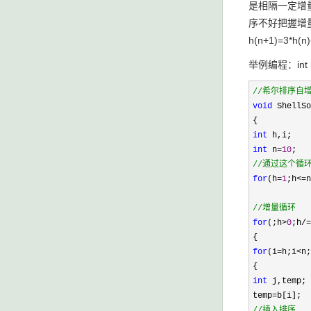
是相隔一定增
序不好把握增量
h(n+1)=
举例编程：int b[
//
希尔排序自
void
ShellSo
{
int
h,i;
int
n
=
10
;
//
通过这个循环
for
(h
=
1
;h
<=
n
//
增量循环
for
(;h
>
0
;h
/=
{
for
(i
=
h;i
<
n;
{
int
j,temp;
temp
=
b[i];
//
插入排序