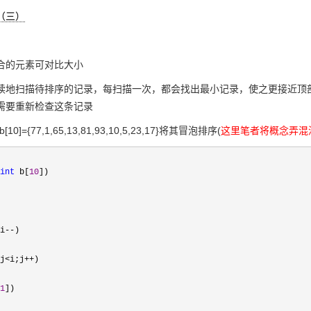
（三）
合的元素可对比大小
续地扫描待排序的记录，每扫描一次，都会找出最小记录，使之更接近顶
需要重新检查这条记录
10]={77,1,65,13,81,93,10,5,23,17}将其冒泡排序(
这里笔者将概念弄混
int
b[
10
])
i
--
)
j
<
i;j
++
)
1
])