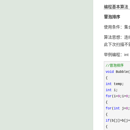
编程基本算法
冒泡排序
使用条件：集
算法思想：连
此下次扫描不
举例编程：int b[
//
冒泡排序
void
Bubble(
{
int
temp;
int
i;
for
(i
=
9
;i
>
0
;
{
for
(
int
j
=
0
;
{
if
(b[j]
>
b[j
+
{