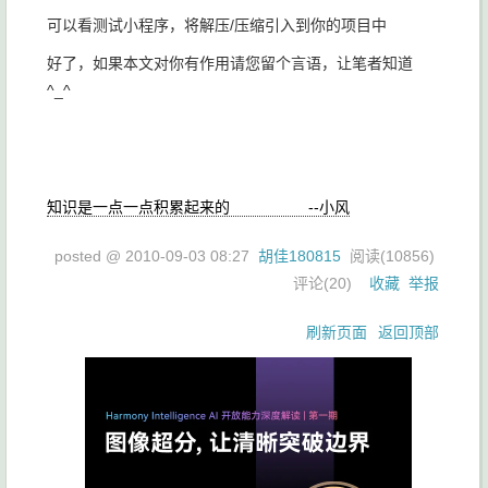
可以看测试小程序，将解压/压缩引入到你的项目中
好了，如果本文对你有作用请您留个言语，让笔者知道
^_^
知识是一点一点积累起来的 --小风
posted @
2010-09-03 08:27
胡佳180815
阅读(
10856
)
评论(
20
)
收藏
举报
刷新页面
返回顶部