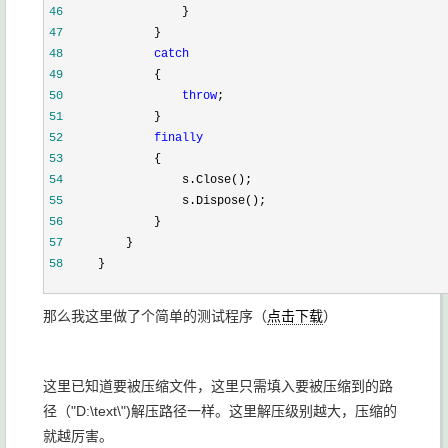
46
                }
47
            }
48
catch
49
            {
50
throw
;
51
            }
52
finally
53
            {
54
                s.Close();
55
                s.Dispose();
56
            }
57
        }
58
    }
那么我这里做了个简单的测试程序（
点击下载
）
这里已知道要被压缩文件，这里只需填入要被压缩到的路
径（"D:\text\")解压路径一样。这里解压级别越大，压缩的
就越厉害。