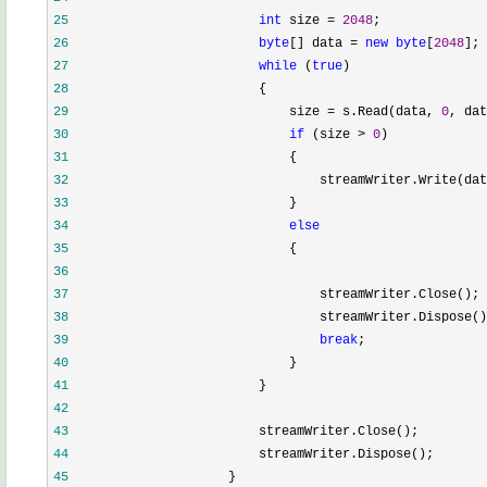
25
int
 size 
=
2048
;
26
byte
[] data 
=
new
byte
[
2048
];
27
while
 (
true
)
28
                        {
29
                            size 
=
 s.Read(data, 
0
, dat
30
if
 (size 
>
0
)
31
                            {
32
                                streamWriter.Write(dat
33
                            }
34
else
35
                            {
36
37
                                streamWriter.Close();
38
                                streamWriter.Dispose()
39
break
;
40
                            }
41
                        }
42
43
                        streamWriter.Close();
44
                        streamWriter.Dispose();
45
                    }