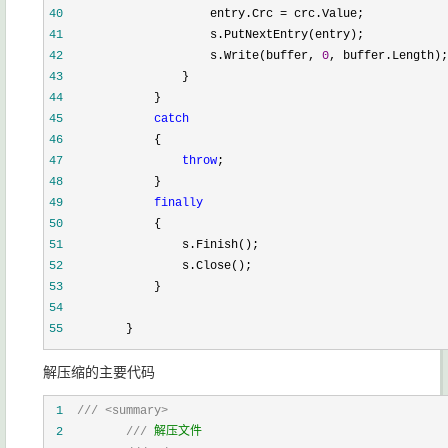
40
                    entry.Crc 
=
 crc.Value;
41
                    s.PutNextEntry(entry);
42
                    s.Write(buffer, 
0
, buffer.Length);
43
                }
44
            }
45
catch
46
            {
47
throw
;
48
            }
49
finally
50
            {
51
                s.Finish();
52
                s.Close();
53
            }
54
55
        }
解压缩的主要代码
 1
///
<summary>
 2
///
 解压文件