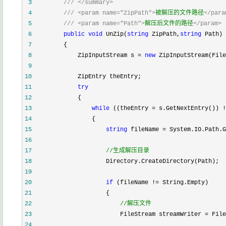
 3
///
</summary>
 4
///
<param name="ZipPath">
被解压的文件路径
</para
 5
///
<param name="Path">
解压后文件的路径
</param>
 6
public
void
 UnZip(
string
 ZipPath,
string
 Path)
 7
        {
 8
            ZipInputStream s 
=
new
 ZipInputStream(File
 9
10
            ZipEntry theEntry;
11
try
12
            {
13
while
 ((theEntry 
=
 s.GetNextEntry()) 
!
14
                {
15
string
 fileName 
=
 System.IO.Path.G
16
17
//
生成解压目录
18
                    Directory.CreateDirectory(Path);
19
20
if
 (fileName 
!=
 String.Empty)
21
                    {
22
//
解压文件
23
                        FileStream streamWriter 
=
 File
24