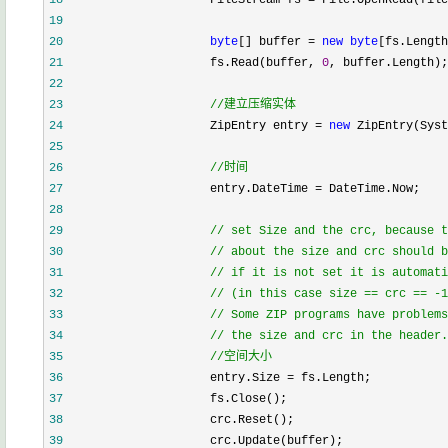
18
                    FileStream fs 
=
 File.OpenRead(file
19
20
byte
[] buffer 
=
new
byte
[fs.Length
21
                    fs.Read(buffer, 
0
, buffer.Length);
22
23
//
建立压缩实体
24
                    ZipEntry entry 
=
new
 ZipEntry(Syst
25
26
//
时间
27
                    entry.DateTime 
=
 DateTime.Now;
28
29
//
 set Size and the crc, because t
30
//
 about the size and crc should b
31
//
 if it is not set it is automati
32
//
 (in this case size == crc == -1
33
//
 Some ZIP programs have problems
34
//
 the size and crc in the header.
35
//
空间大小
36
                    entry.Size 
=
 fs.Length;
37
                    fs.Close();
38
                    crc.Reset();
39
                    crc.Update(buffer);