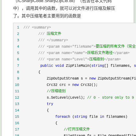
（ICSharpCode.SharpZipLib.dll）（包含在本文代码
中），调用其中的函数，就可以对文件进行压缩及解压
了。其中压缩笔者主要用到的函数是
 1
///
<summary>
 2
///
 压缩文件
 3
///
</summary>
 4
///
<param name="fileName">
要压缩的所有文件（完全
 5
///
<param name="name">
压缩后文件路径
</param>
 6
///
<param name="Level">
压缩级别
</param>
 7
public
void
 ZipFileMain(
string
[] filenames, 
s
 8
        {
 9
            ZipOutputStream s 
=
new
 ZipOutputStream(Fi
10
            Crc32 crc 
=
new
 Crc32();
11
//
压缩级别
12
            s.SetLevel(Level); 
//
 0 - store only to 9 
13
try
14
            {
15
foreach
 (
string
 file 
in
 filenames)
16
                {
17
//
打开压缩文件