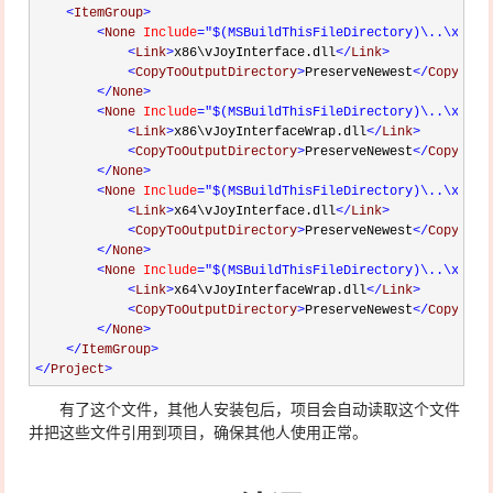
<
ItemGroup
>
<
None 
Include
="$(MSBuildThisFileDirectory)\..\x86\v
<
Link
>
x86\vJoyInterface.dll
</
Link
>
<
CopyToOutputDirectory
>
PreserveNewest
</
CopyToOu
</
None
>
<
None 
Include
="$(MSBuildThisFileDirectory)\..\x86\v
<
Link
>
x86\vJoyInterfaceWrap.dll
</
Link
>
<
CopyToOutputDirectory
>
PreserveNewest
</
CopyToOu
</
None
>
<
None 
Include
="$(MSBuildThisFileDirectory)\..\x64\v
<
Link
>
x64\vJoyInterface.dll
</
Link
>
<
CopyToOutputDirectory
>
PreserveNewest
</
CopyToOu
</
None
>
<
None 
Include
="$(MSBuildThisFileDirectory)\..\x64\v
<
Link
>
x64\vJoyInterfaceWrap.dll
</
Link
>
<
CopyToOutputDirectory
>
PreserveNewest
</
CopyToOu
</
None
>
</
ItemGroup
>
</
Project
>
有了这个文件，其他人安装包后，项目会自动读取这个文件
并把这些文件引用到项目，确保其他人使用正常。