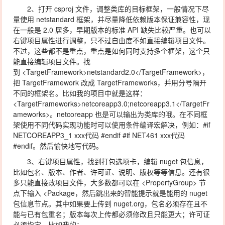
2、打开 csproj 文件，调整类库的目标框架，一般情况下尽
量使用 netstandard 框架，并尽量降低依赖版本保证兼容性，现
在一般是 2.0 居多，早期版本的标准 API 缺失比较严重。也可以
右键项目属性进行调整，只不过自由度不如直接编辑项目文件。
不过，这些都不是重点，重点是如何同时支持多个框架，这个只
能直接编辑项目文件。找
到 <TargetFramework>netstandard2.0</TargetFramework>，
把 TargetFramework 改成 TargetFrameworks，并用分号隔开
不同的框架名。比如我的项目中就是这样：
<TargetFrameworks>netcoreapp3.0;netcoreapp3.1</TargetFr
ameworks>。netcoreapp 也是可以输出为类库的哦。在不同框
架使用不同代码实现功能时可以使用条件编译宏解决，例如：#if
NETCOREAPP3_1 xxx代码 #endif #if NET461 xxx代码
#endif。然后愉快地写代码。
3、右键项目属性，找到打包选项卡，编辑 nuget 包信息，
比如包名、版本、作者、许可证、说明、版权等等信息。还有很
多只能直接改项目文件，大多数都可以在 <PropertyGroup> 节
点下输入 <Package，然后跳出来的智能提示就是能用的 nuget
包信息节点。其中如果要上传到 nuget.org，包名必须存在且不
能与已有包重名；版本每次上传都必须修改且只能更大；许可证
必须指定，比如我的：