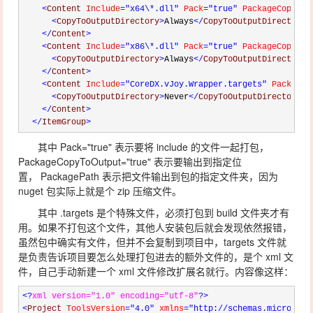
<
Content 
Include
="x64\*.dll"
 Pack
="true"
 PackageCopyToO
<
CopyToOutputDirectory
>
Always
</
CopyToOutputDirectory
>
</
Content
>
<
Content 
Include
="x86\*.dll"
 Pack
="true"
 PackageCopyToO
<
CopyToOutputDirectory
>
Always
</
CopyToOutputDirectory
>
</
Content
>
<
Content 
Include
="CoreDX.vJoy.Wrapper.targets"
 Pack
="tr
<
CopyToOutputDirectory
>
Never
</
CopyToOutputDirectory
>
</
Content
>
</
ItemGroup
>
其中 Pack="true" 表示要将 include 的文件一起打包，
PackageCopyToOutput="true" 表示要输出到指定位
置， PackagePath 表示把文件输出到包的指定文件夹，因为
nuget 包实际上就是个 zip 压缩文件。
其中 .targets 是个特殊文件，必须打包到 build 文件夹才有
用。如果不打包这个文件，其他人安装包后就会发现依然报错，
虽然包中确实有文件，但并不会复制到项目中，targets 文件就
是负责告诉项目要怎么处理打包进去的额外文件的，是个 xml 文
件，自己手动新建一个 xml 文件修改扩展名就行。内容像这样：
<?
xml version="1.0" encoding="utf-8"
?>
<
Project 
ToolsVersion
="4.0"
 xmlns
="http://schemas.microsoft