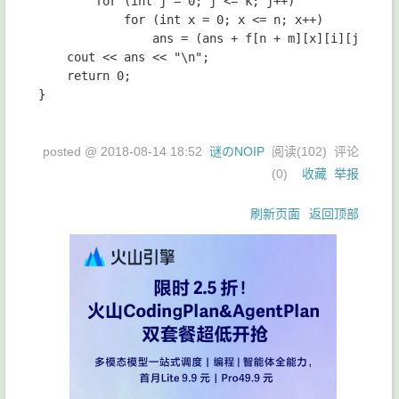
		for (int j = 0; j <= k; j++)

			for (int x = 0; x <= n; x++)

				ans = (ans + f[n + m][x][i][j]) % Mod;

	cout << ans << "\n";

	return 0;

}

posted @
2018-08-14 18:52
谜のNOIP
阅读(
102
) 评论
(
0
)
收藏
举报
刷新页面
返回顶部