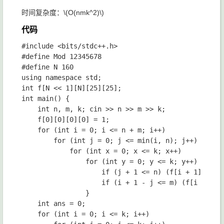
时间复杂度：
\(O(nmk^2)\)
代码
#include <bits/stdc++.h>

#define Mod 12345678

#define N 160

using namespace std;

int f[N << 1][N][25][25];

int main() {

	int n, m, k; cin >> n >> m >> k;

	f[0][0][0][0] = 1;

	for (int i = 0; i <= n + m; i++)

		for (int j = 0; j <= min(i, n); j++)

			for (int x = 0; x <= k; x++)

				for (int y = 0; y <= k; y++) {

					if (j + 1 <= n) (f[i + 1][j + 1][x + 1][max(y - 1, 0)] += f[i][j][x][y]) %= Mod;

					if (i + 1 - j <= m) (f[i + 1][j][max(x - 1, 0)][y + 1] += f[i][j][x][y]) %= Mod;

				}

	int ans = 0;

	for (int i = 0; i <= k; i++)
