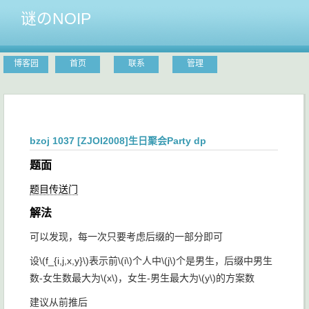
谜のNOIP
博客园
首页
联系
管理
bzoj 1037 [ZJOI2008]生日聚会Party dp
题面
题目传送门
解法
可以发现，每一次只要考虑后缀的一部分即可
设
\(f_{i,j,x,y}\)
表示前
\(i\)
个人中
\(j\)
个是男生，后缀中男生
数-女生数最大为
\(x\)
，女生-男生最大为
\(y\)
的方案数
建议从前推后