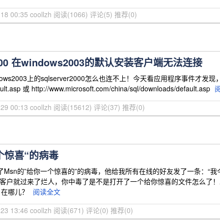
18 00:35 coollzh
阅读(1066)
评论(5)
推荐(0)
er2000 在windows2003的默认安装客户端无法连接
ows2003上的sqlserver2000怎么也连不上！今天看应用程序事件才发现，原来
ult.asp 或 http://www.microsoft.com/china/sql/downloads/default.asp
29 00:13 coollzh
阅读(15612)
评论(37)
推荐(0)
个惊喜“的病毒
了Msn的”给你一个惊喜的”的病毒，他给我所有在线的好友发了一条：“我
明天客户就过来了烂人，你中毒了是不是打开了一个给你惊喜的文件怎么了！
！在哪儿？
阅读全文
23 13:46 coollzh
阅读(671)
评论(0)
推荐(0)