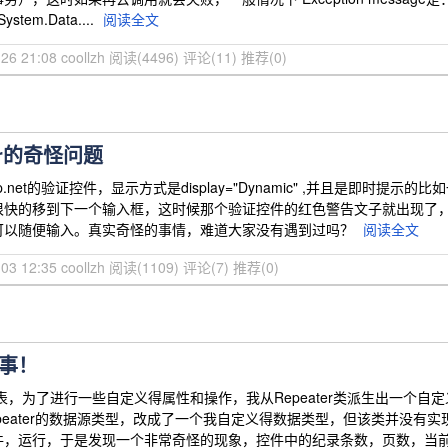
System.Data....
阅读全文
26 21:08 coollzh
阅读(4496)
评论(11)
推荐(0)
tor的奇怪问题
.net的验证控件，显示方式是display="Dynamic" ,并且是即时提示的比
快的移到下一个输入框，这时候那个验证控件的红色警告文子就出现了，并且这
可以随便输入。真实奇怪的事情，难道大家没有遇到过吗？
阅读全文
03 12:35 coollzh
阅读(1109)
评论(7)
推荐(0)
事！
，为了进行一些自定义得属性和操作，我从Repeater类派生出一个自定义得控件
eater的数据源类型，改成了一个我自定义得数据类型，但该类并没有实现I
，运行，于是发现一个非常奇怪的现象，控件中的纪录条数，页数，当前页