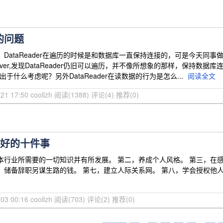
r的问题
DataReader在遍历的时候是和数据库一直保持连接的，可是今天同事做
sql server,发现DataReader仍旧可以遍历，并不像所想象的那样，保
是出于什么考虑呢？另外DataReader在读数据的行为是怎么...
阅读全文
21 17:50 coollzh
阅读(1388)
评论(4)
推荐(0)
做好的十件事
本行业所需要的一切知识并有所发展。 第二，养成个人风格。 第三，在
，储备辞职另谋生路的钱。 第七，建立人际关系网。 第八，学会授权他
03 00:16 coollzh
阅读(703)
评论(2)
推荐(0)