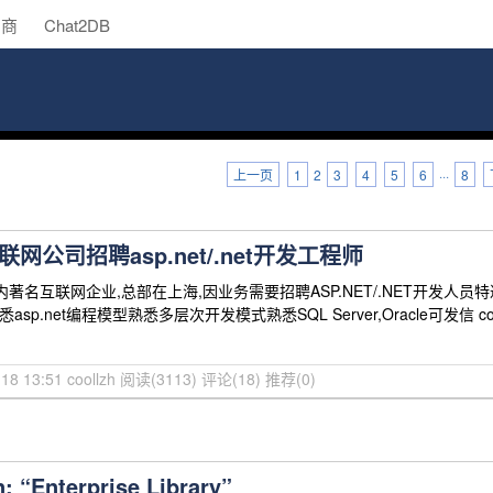
助商
Chat2DB
上一页
1
2
3
4
5
6
···
8
网公司招聘asp.net/.net开发工程师
内著名互联网企业,总部在上海,因业务需要招聘ASP.NET/.NET开发人
C#熟悉asp.net编程模型熟悉多层次开发模式熟悉SQL Server,Oracle可发信
18 13:51 coollzh
阅读(3113)
评论(18)
推荐(0)
 “Enterprise Library”