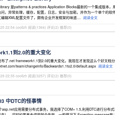
e Library 是patterns & practices Application Bloc
访问，异常处理，缓存，配置，日志，安全与加密。并作为一个单个的软件
编辑XML配置文件了，颇有企业开发框架的味道....
阅读全文
25 22:54 coollzh
阅读(1364)
评论(2)
推荐(0)
ework1.1到2.0的重大变化
发布了.net framework1.1到2.0的重大变化，我现在才发现这么个好文档分享给大家Back
otnet.com/team/changeinfo/Backwards1.1to2.0/default.aspx
阅读全文
29 22:35 coollzh
阅读(3257)
评论(2)
推荐(0)
003 中DTC的怪事情
asp.net应用需要分布式事务，我选择了COM+ 1.5,利用DTC进行分
这时如果再去调用就会失败，一般情况下 Exception message是：MSDTC 