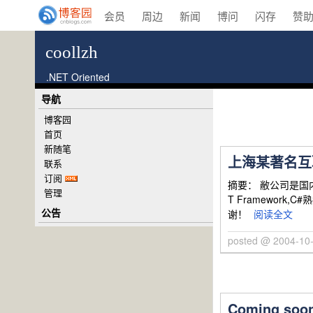
会员
周边
新闻
博问
闪存
赞
coollzh
.NET Oriented
导航
博客园
首页
新随笔
上海某著名互联
联系
订阅
摘要： 敝公司是国
管理
T Framework,
公告
谢！
阅读全文
posted @ 2004-10-
Coming soon: