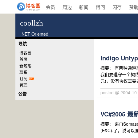
会员
周边
新闻
博问
闪存
赞
coollzh
.NET Oriented
导航
博客园
Indigo Unty
首页
新随笔
摘要： 有两种通道来使用
联系
我们要遵守一个契约。
订阅
元)，没有协议需要遵守
管理
posted @ 2004-10-
公告
VC#2005
摘要： 来自Somase
(E&C).了，说可以显