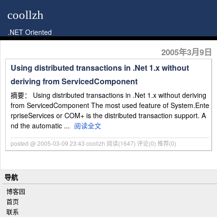
coollzh
.NET Oriented
2005年3月9日
Using distributed transactions in .Net 1.x without
deriving from ServicedComponent
摘要： Using distributed transactions in .Net 1.x without deriving
from ServicedComponent The most used feature of System.Ente
rpriseServices or COM+ is the distributed transaction support. A
nd the automatic ...
阅读全文
posted @ 2005-03-09 23:43 coollzh
阅读(1647)
评论(0)
推荐(0)
导航
博客园
首页
联系