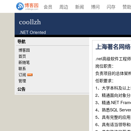
会员
周边
新闻
博问
闪存
赞
coollzh
.NET Oriented
导航
上海著名网络
博客园
首页
.net高级软件工程师
新随笔
岗位职责：
联系
负责项目的总体架
订阅
任职要求：
管理
1、大学本科及以
公告
2、精通面向对象
3、精通.NET Fra
4、熟悉SQL Ser
5、具有完整的应
6、具有适当领导