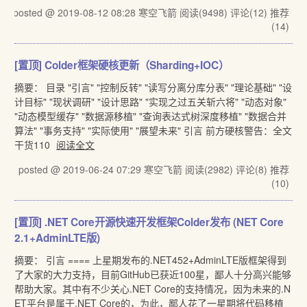
posted @ 2019-08-12 08:28 寒空飞箭
阅读(9498)
评论(12)
推荐
(14)
[置顶]
Colder框架硬核更新（Sharding+IOC）
摘要： 目录 "引言" "控制反转" "读写分离分库分表" "理论基础" "设
计目标" "现状调研" "设计思路" "实现之过五关斩六将" "动态对象"
"动态模型缓存" "数据源移植" "查询表达式树深度移植" "数据合并
算法" "事务支持" "实际使用" "展望未来" 引言 前方硬核警告：全文
干货110
阅读全文
posted @ 2019-06-24 07:29 寒空飞箭
阅读(2982)
评论(8)
推荐
(10)
[置顶]
.NET Core开源快速开发框架Colder发布 (NET Core
2.1+AdminLTE版)
摘要： 引言 ==== 上星期发布的.NET452+AdminLTE版框架得到
了大家的大力支持，目前GitHub已获近100星，鄙人十分高兴能够
帮助大家。其中有不少关心.NET Core的支持情况，因为未来的.N
ET平台是属于.NET Core的，为此，鄙人花了一星期将代码移植