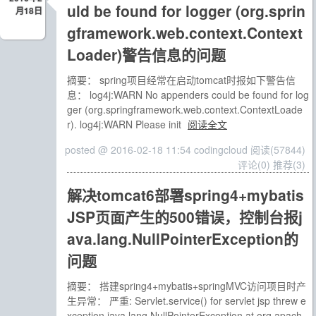
uld be found for logger (org.sprin
月18日
gframework.web.context.Context
Loader)警告信息的问题
摘要： spring项目经常在启动tomcat时报如下警告信
息： log4j:WARN No appenders could be found for log
ger (org.springframework.web.context.ContextLoade
r). log4j:WARN Please init
阅读全文
posted @ 2016-02-18 11:54 codingcloud
阅读(57844)
评论(0)
推荐(3)
解决tomcat6部署spring4+mybatis
JSP页面产生的500错误，控制台报j
ava.lang.NullPointerException的
问题
摘要： 搭建spring4+mybatis+springMVC访问项目时产
生异常： 严重: Servlet.service() for servlet jsp threw e
xception java.lang.NullPointerException at org.apach