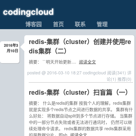
codingcloud
博客园
首页
联系
管理
redis-集群（cluster）创建并使用re
2016年3
dis集群（二）
月10日
摘要： ``明天开始更新....
阅读全文
posted @ 2016-03-10 18:27 codingcloud
阅读(341)
评
论(1)
推荐(0)
redis-集群（cluster）扫盲篇（一）
摘要： 什么是redis的集群 按我个人的理解，redis集群
就是实现多个redis节点之间进行数据的共享。 集群有什
么好处： 将数据自动split到多个节点进行存储。 当集群
中的一部分节点失效或者无法进行通讯时， 仍然可以继
续处理命令请求。 redis集群的数据共享 redis集群采用
的是数据分片，即sh
阅读全文