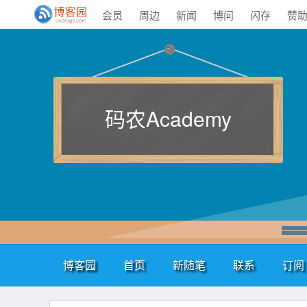
会员
周边
新闻
博问
闪存
赞
码农Academy
博客园
首页
新随笔
联系
订阅