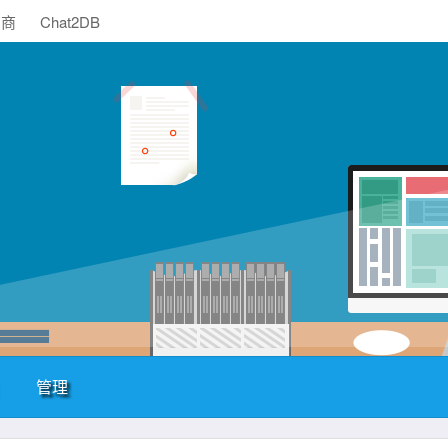
助商
Chat2DB
管理