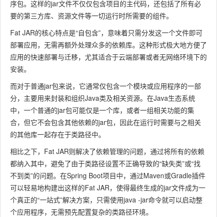
序包。这样的jar文件不仅仅包含项目的主代码，还包括了所有必
要的第三方库、资源文件等一切运行时所需要的组件。
Fat JAR的核心特点是“自包含”，意味着只需分发这一个文件即可
部署应用，无需再额外处理众多的依赖库。这种形式极大地方便了
应用的快速部署与迁移，尤其适合于云端部署或者无网络环境下的
安装。
而对于普通jar包来说，它通常仅包含一个模块或应用程序的一部
分，主要用来封装和组织Java类及相关资源。在Java生态系统
中，一个普通的jar包可能仅是一个库，或者一组相关功能的集
合，但它不会包含其他依赖的jar包，因此在运行时需要与之相关
的其他库一起存在于类路径中。
相比之下，Fat JAR则解决了依赖管理的问题，通过将所有的依赖
都纳入其中，避免了由于类路径设置不正确导致的“缺失类”或“找
不到类”的问题。在Spring Boot项目中，通过Maven或Gradle插件
可以轻易地构建出这样的Fat JAR，使得最终生成的jar文件成为一
个真正的“一站式”解决方案，只需使用
java -jar
命令就可以启动整
个应用程序，无需预先配置复杂的类路径环境。