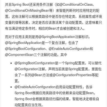
并且Spring Boot还采用条件注解（如
@ConditionalOnClass
、
@ConditionalOnMissingBean
等）来智能判断何时应用特定的配
置。这些注解可以根据类路径中是否存在特定类、系统属性或环境
变量的值等因素，决定是否应该激活某个自动配置类。这意味着只
有当满足特定条件时，相应的Bean才会被创建和注入。
而对于应用主类则是用
@SpringBootApplication
注解标识。
@SpringBootApplication
是一个复合注解，包含了
@SpringBootConfiguration
、
@EnableAutoConfiguration
和
@ComponentScan
三个注解的功能。其中
@SpringBootConfiguration
是一个Spring配置类，可以替代
@Configuration
注解，声明当前类是Spring配置类，里面包
含了一系列
@Bean
方法或
@ConfigurationProperties
等配
置。
@EnableAutoConfiguration
启用自动配置特性，告诉
Spring Boot根据应用类路径中的依赖来自动配置Bean。
Spring Boot会根据类路径扫描的结果，智能地决定哪些自
动配置类应当生效。