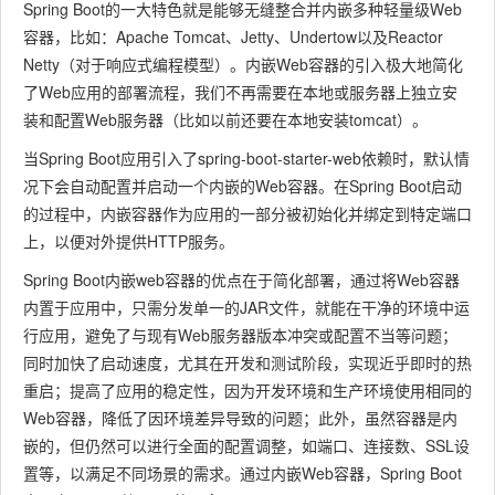
Spring Boot的一大特色就是能够无缝整合并内嵌多种轻量级Web
容器，比如：
Apache Tomcat
、
Jetty
、
Undertow
以及
Reactor
Netty
（对于响应式编程模型）。内嵌Web容器的引入极大地简化
了Web应用的部署流程，我们不再需要在本地或服务器上独立安
装和配置Web服务器（比如以前还要在本地安装tomcat）。
当Spring Boot应用引入了
spring-boot-starter-web
依赖时，默认情
况下会自动配置并启动一个内嵌的Web容器。在Spring Boot启动
的过程中，内嵌容器作为应用的一部分被初始化并绑定到特定端口
上，以便对外提供HTTP服务。
Spring Boot内嵌web容器的优点在于简化部署，通过将Web容器
内置于应用中，只需分发单一的JAR文件，就能在干净的环境中运
行应用，避免了与现有Web服务器版本冲突或配置不当等问题；
同时加快了启动速度，尤其在开发和测试阶段，实现近乎即时的热
重启；提高了应用的稳定性，因为开发环境和生产环境使用相同的
Web容器，降低了因环境差异导致的问题；此外，虽然容器是内
嵌的，但仍然可以进行全面的配置调整，如端口、连接数、SSL设
置等，以满足不同场景的需求。通过内嵌Web容器，Spring Boot