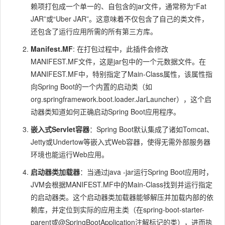
赖项打包成一个单一的、自包含的jar文件，通常称为“Fat
JAR”或“Uber JAR”。这意味着不仅包含了自己的类文件，
还包含了运行应用所需的所有第三方库。
Manifest.MF
: 在打包过程中，此插件会修改
MANIFEST.MF文件，这是jar包中的一个元数据文件。在
MANIFEST.MF中，特别指定了
Main-Class
属性，该属性指
向Spring Boot的一个内置的启动类（如
org.springframework.boot.loader.JarLauncher
），这个启
动器类知道如何正确启动Spring Boot应用程序。
嵌入式Servlet容器
：Spring Boot默认集成了诸如Tomcat、
Jetty或Undertow等嵌入式Web容器，使得无需外部服务器
环境也能运行Web应用。
启动器类加载器
：当通过
java -jar
运行Spring Boot应用时，
JVM会根据MANIFEST.MF中的
Main-Class
找到并运行指定
的启动器类。这个启动器类加载器能够解压并加载内部的依
赖库，并定位到实际的应用主类（在
spring-boot-starter-
parent
或
@SpringBootApplication
注解标记的类），进而执