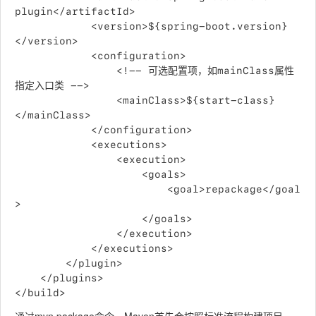
plugin</artifactId>

			<version>${spring-boot.version}
</version>

			<configuration>

				<!-- 可选配置项，如mainClass属性
指定入口类 -->

				<mainClass>${start-class}
</mainClass>

			</configuration>

			<executions>

				<execution>

					<goals>

						<goal>repackage</goal
>

					</goals>

				</execution>

			</executions>

		</plugin>

	</plugins>
