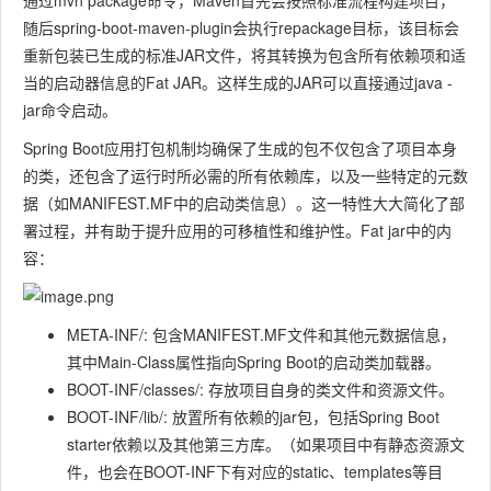
通过
mvn package
命令，Maven首先会按照标准流程构建项目，
随后
spring-boot-maven-plugin
会执行
repackage
目标，该目标会
重新包装已生成的标准JAR文件，将其转换为包含所有依赖项和适
当的启动器信息的Fat JAR。这样生成的JAR可以直接通过
java -
jar
命令启动。
Spring Boot应用打包机制均确保了生成的包不仅包含了项目本身
的类，还包含了运行时所必需的所有依赖库，以及一些特定的元数
据（如MANIFEST.MF中的启动类信息）。这一特性大大简化了部
署过程，并有助于提升应用的可移植性和维护性。Fat jar中的内
容：
META-INF/
: 包含MANIFEST.MF文件和其他元数据信息，
其中Main-Class属性指向Spring Boot的启动类加载器。
BOOT-INF/classes/
: 存放项目自身的类文件和资源文件。
BOOT-INF/lib/
: 放置所有依赖的jar包，包括Spring Boot
starter依赖以及其他第三方库。（如果项目中有静态资源文
件，也会在BOOT-INF下有对应的static、templates等目