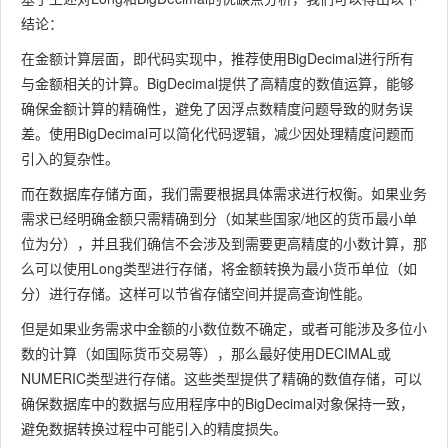
结论：
在金额计算层面，即代码实现中，推荐使用
BigDecimal
进行所有
与金额相关的计算。
BigDecimal
提供了高精度的数值运算，能够
确保金额计算的精确性，避免了因浮点数精度问题导致的财务误
差。使用
BigDecimal
可以简化代码逻辑，减少因处理精度问题而
引入的复杂性。
而在数据库存储方面，我们需要根据具体需求进行权衡。如果业务
需求已经明确金额只需精确到分（如某些国家/地区的货币最小单
位为分），并且我们确信不会涉及到需要更高精度的小数计算，那
么可以使用
Long
类型进行存储，将金额转换为最小货币单位（如
分）进行存储。这样可以节省存储空间并提高查询性能。
但是如果业务需求中金额的小数位数不确定，或者可能涉及多位小
数的计算（如国际货币交易等），那么最好使用
DECIMAL
或
NUMERIC
类型进行存储。这些类型提供了精确的数值存储，可以
确保数据库中的数据与应用程序中的
BigDecimal
对象保持一致，
避免数据转换过程中可能引入的精度损失。