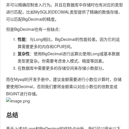
并可以精确控制舍入行为。并且在数据库中存储时也有对应的类型
进行匹配，比如MySQL的
DECIMAL
类型提供了精确的数值存储，
可以匹配
BigDecimal
的精度。
但是
BigDecimal
也有一些缺点：
性能
：与
Long
相比，
BigDecimal
的性能较差。因为它的运
算需要更多的内存和CPU时间。
复杂性
：使用
BigDecimal
进行运算比使用
Long
或基本数据
类型更复杂。你需要考虑舍入模式、精度等因素。
在数据库中需要更多的存储空间来存储小数部分。
而在Mysql的开发手册中，建议金额需要进行小数位计算时，存储
要使用Decimal，否则我们要将金额乘以对应小数位的倍数变成
BIGINT进行存储。
总结
基于上述对
Long
和
BigDecimal
的优缺点分析，我们可以得出以下