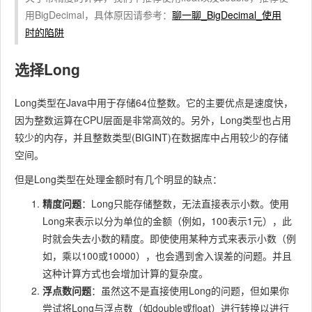
用BigDecimal，具体原因请参考：
聊一聊_BigDecimal_使用
时的陷阱
选择Long
Long
类型在Java中用于存储64位整数。它的主要优点是速度快，
因为整数运算在CPU层面是非常高效的。另外，
Long
类型也占用
较少的内存，并且整数类型(
BIGINT
)在数据库中占用较少的存储
空间。
但是
Long
类型在处理金额时有几个明显的缺点：
精度问题
：
Long
只能存储整数，无法直接表示小数。使用
Long
来表示以分为单位的金额（例如，100表示1元），此
时就会失去小数的精度。即使使用某种方式来表示小数（例
如，乘以100或10000），也会遇到舍入误差的问题。并且
这种计算方式也会增加计算的复杂度。
浮点数问题
：虽然这不是直接使用
Long
的问题，但如果你
尝试将
Long
与浮点数（如
double
或
float
）进行转换以进行